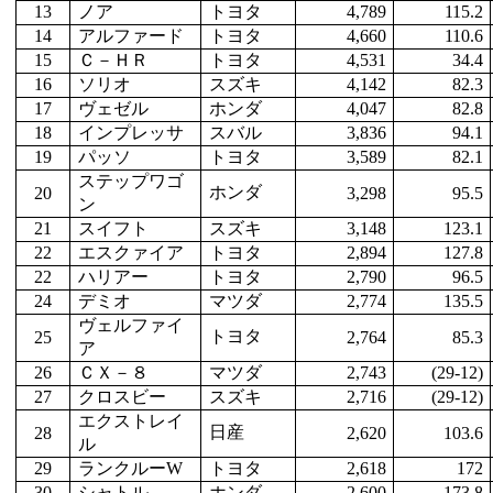
13
ノア
トヨタ
4,789
115.2
14
アルファード
トヨタ
4,660
110.6
15
Ｃ－ＨＲ
トヨタ
4,531
34.4
16
ソリオ
スズキ
4,142
82.3
17
ヴェゼル
ホンダ
4,047
82.8
18
インプレッサ
スバル
3,836
94.1
19
パッソ
トヨタ
3,589
82.1
ステップワゴ
ホンダ
20
3,298
95.5
ン
21
スイフト
スズキ
3,148
123.1
22
エスクァイア
トヨタ
2,894
127.8
22
ハリアー
トヨタ
2,790
96.5
24
デミオ
マツダ
2,774
135.5
ヴェルファイ
トヨタ
25
2,764
85.3
ア
26
ＣＸ－８
マツダ
2,743
(29-12)
27
クロスビー
スズキ
2,716
(29-12)
エクストレイ
日産
28
2,620
103.6
ル
29
ランクルーW
トヨタ
2,618
172
30
シャトル
ホンダ
2,600
173.8