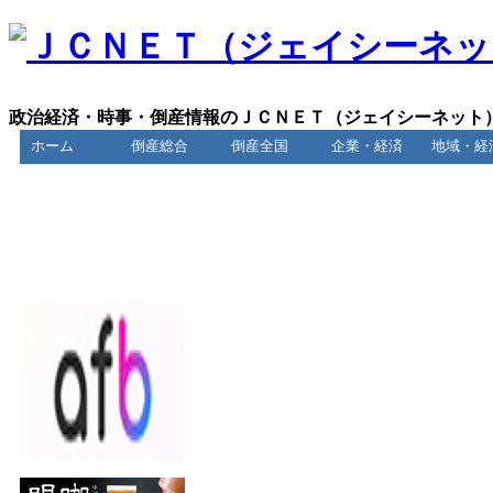
政治経済・時事・倒産情報のＪＣＮＥＴ（ジェイシーネット
ホーム
倒産総合
倒産全国
企業・経済
地域・経