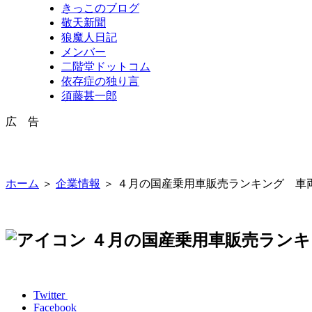
きっこのブログ
敬天新聞
狼魔人日記
メンバー
二階堂ドットコム
依存症の独り言
須藤甚一郎
広 告
ホーム
＞
企業情報
＞ ４月の国産乗用車販売ランキング 車
４月の国産乗用車販売ランキ
Twitter
Facebook