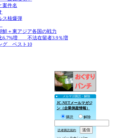
と案件名
オ
ルス核爆弾
）
朝鮮＋東アジア各国の戦力
.7%増 不法在留者3.9％増
グ ベスト10
メルマガ購読・解除
JC-NETメールマガジ
ン（企業倒産情報）
購読
解除
読者購読規約
>>
バックナンバー