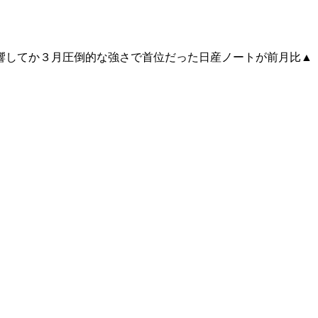
響してか３月圧倒的な強さで首位だった日産ノートが前月比▲