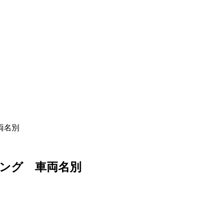
両名別
ング 車両名別