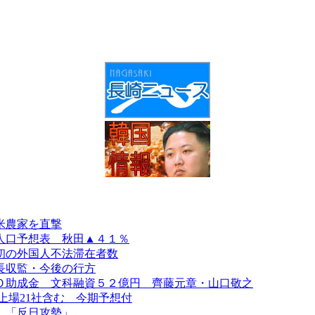
米農家を直撃
人口予想表 秋田▲４１％
初の外国人不法滞在者数
長収監・今後の行方
Ｏ助成金 文科融資５２億円 齊藤元章・山口敬之
上場21社含む 今期予想付
、「反日攻勢」