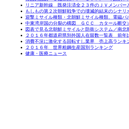
リニア新幹線 既発注済全２３件のＪＶメンバー
もしもの第２次朝鮮戦争での壊滅的結末のシナリ
迎撃ミサイル種類・北朝鮮ミサイル種類、電磁パ
中東湾岸国の分裂の構図 ＧＣＣ カタール断交
図表で見る北朝鮮ミサイルと防衛システム／南北
２０１６年都道府県別外国人在留数一覧表 前年比6
消費不況に激化する回転すし業界 売上高ランキン
２０１６年 世界粗鋼生産国別ランキング
健康・医療ニュース