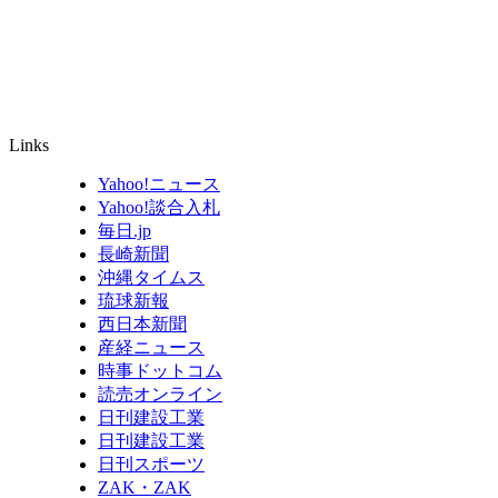
Links
Yahoo!ニュース
Yahoo!談合入札
毎日.jp
長崎新聞
沖縄タイムス
琉球新報
西日本新聞
産経ニュース
時事ドットコム
読売オンライン
日刊建設工業
日刊建設工業
日刊スポーツ
ZAK・ZAK