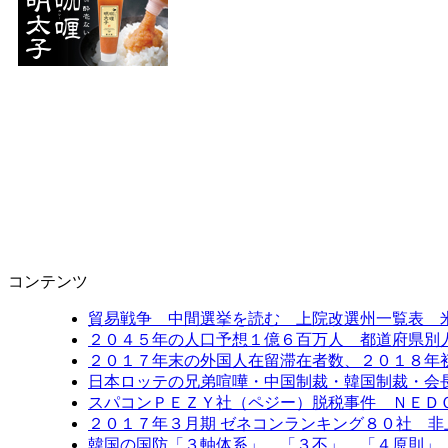
コンテンツ
貿易戦争 中間選挙を読む 上院改選州一覧表 
２０４５年の人口予想１億６百万人 都道府県別
２０１７年末の外国人在留滞在者数、２０１８年
日本ロッテの兄弟喧嘩・中国制裁・韓国制裁・会
スパコンＰＥＺＹ社（ペジー）脱税事件 ＮＥＤ
２０１７年３月期 ゼネコンランキング８０社 非
韓国の国防「３軸体系」、「３不」、「４原則」