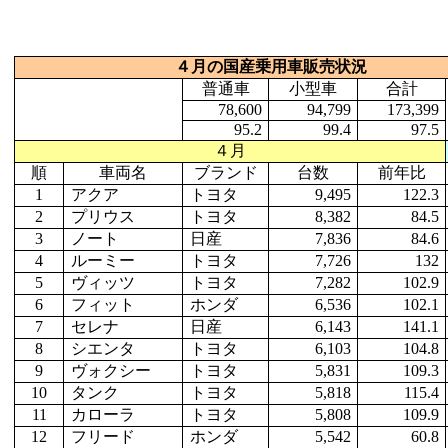
４月の国産乗用車販売状況
普通車
小型車
合計
78,600
94,799
173,399
95.2
99.4
97.5
４月
順
車両名
ブランド
台数
前年比
1
アクア
トヨタ
9,495
122.3
2
プリウス
トヨタ
8,382
84.5
3
ノート
日産
7,836
84.6
4
ルーミー
トヨタ
7,726
132
5
ヴィッツ
トヨタ
7,282
102.9
6
フィット
ホンダ
6,536
102.1
7
セレナ
日産
6,143
141.1
8
シエンタ
トヨタ
6,103
104.8
9
ヴォクシー
トヨタ
5,831
109.3
10
タンク
トヨタ
5,818
115.4
11
カローラ
トヨタ
5,808
109.9
12
フリード
ホンダ
5,542
60.8