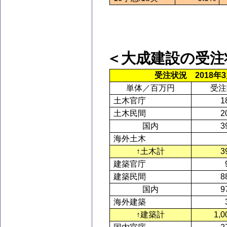
＜大成建設の受注
受注状況
2018
単体／百万円
受注
土木官庁
1
土木民間
2
国内
3
海外土木
↑土木計
3
建築官庁
建築民間
8
国内
9
海外建築
↑建築計
1,0