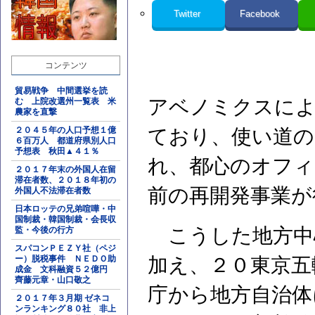
Twitter
Facebook
コンテンツ
貿易戦争 中間選挙を読
アベノミクスによ
む 上院改選州一覧表 米
農家を直撃
２０４５年の人口予想１億
ており、使い道の
６百万人 都道府県別人口
予想表 秋田▲４１％
れ、都心のオフィ
２０１７年末の外国人在留
滞在者数、２０１８年初の
前の再開発事業が
外国人不法滞在者数
日本ロッテの兄弟喧嘩・中
国制裁・韓国制裁・会長収
こうした地方中
監・今後の行方
スパコンＰＥＺＹ社（ペジ
ー）脱税事件 ＮＥＤＯ助
加え、２０東京五
成金 文科融資５２億円
齊藤元章・山口敬之
庁から地方自治体
２０１７年３月期 ゼネコ
ンランキング８０社 非上