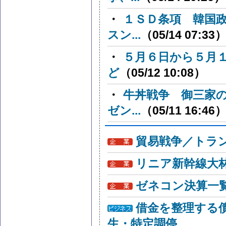
・
１ＳＤ条項 韓国
スン...
（05/14 07:33
・
５月６日から５月
ど
（05/12 10:08）
・
牛丼戦争 御三家
ゼン...
（05/11 16:46
貿易戦争／トラン
リニア新幹線大
ゼネコン決算一
借金を整理する
生・特定調停