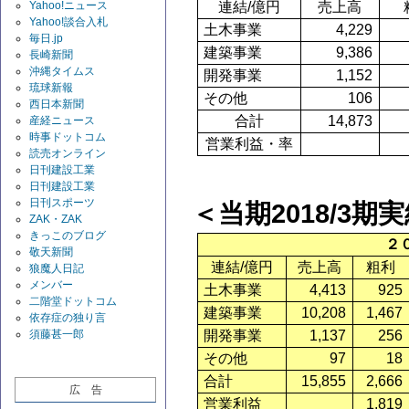
Yahoo!ニュース
連結
/億円
売上高
Yahoo!談合入札
土木事業
4,229
毎日.jp
建築事業
9,386
長崎新聞
沖縄タイムス
開発事業
1,152
琉球新報
その他
106
西日本新聞
合計
14,873
産経ニュース
時事ドットコム
営業利益・率
読売オンライン
日刊建設工業
日刊建設工業
日刊スポーツ
＜当期
2018/3期
ZAK・ZAK
きっこのブログ
２
敬天新聞
連結
/億円
売上高
粗利
狼魔人日記
メンバー
土木事業
4,413
925
二階堂ドットコム
建築事業
10,208
1,467
依存症の独り言
須藤甚一郎
開発事業
1,137
256
その他
97
18
合計
15,855
2,666
広 告
営業利益
1,819