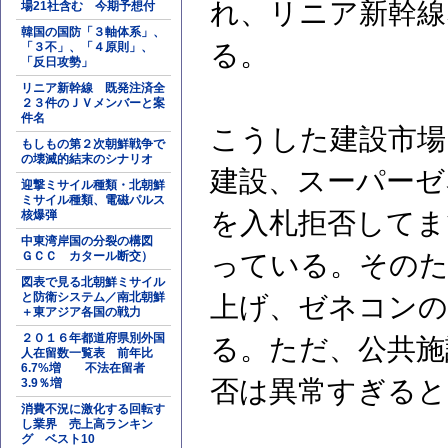
れ、リニア新幹線
場21社含む 今期予想付
韓国の国防「３軸体系」、
る。
「３不」、「４原則」、
「反日攻勢」
リニア新幹線 既発注済全
２３件のＪＶメンバーと案
件名
こうした建設市場
もしもの第２次朝鮮戦争で
の壊滅的結末のシナリオ
建設、スーパーゼ
迎撃ミサイル種類・北朝鮮
ミサイル種類、電磁パルス
を入札拒否してま
核爆弾
中東湾岸国の分裂の構図
ＧＣＣ カタール断交）
っている。そのた
図表で見る北朝鮮ミサイル
と防衛システム／南北朝鮮
上げ、ゼネコンの
＋東アジア各国の戦力
２０１６年都道府県別外国
る。ただ、公共施
人在留数一覧表 前年比
6.7%増 不法在留者
否は異常すぎると
3.9％増
消費不況に激化する回転す
し業界 売上高ランキン
グ ベスト10