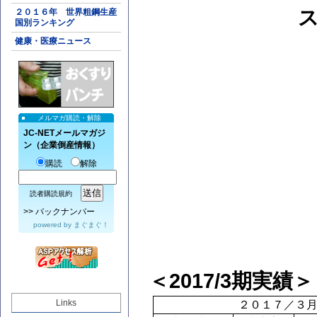
２０１６年 世界粗鋼生産
国別ランキング
健康・医療ニュース
メルマガ購読・解除
JC-NETメールマガジ
ン（企業倒産情報）
購読
解除
読者購読規約
>>
バックナンバー
powered by
まぐまぐ！
＜
2017/3期実績＞
Links
２０１７／３