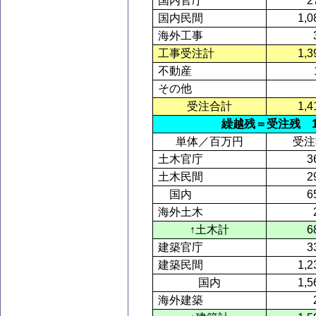
国内官庁
2
国内民間
1,0
海外工事
工事受注計
1,3
不動産
その他
受注合計
1,4
繰越残＝受注残
単体／百万円
受注
土木官庁
3
土木民間
2
国内
6
海外土木
↑土木計
6
建築官庁
3
建築民間
1,2
国内
1,5
海外建築