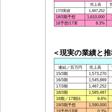
売上高
17/3
実績
1,487,252
18/3
期予想
1,610,000
18
予想/17実
8.3%
＜現実の業績と推
連結／百万円
売上高
15/3
期
1,573,270
16/3
期
1,545,889
17/3
期
1,487,252
18/3
期
1,585,497
18
期／17期比
6.6%
19/3
期予想
1,590,000
19
予想/18実
0.3%