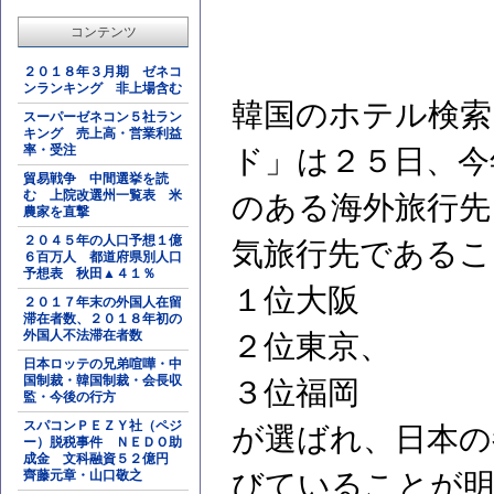
コンテンツ
２０１８年３月期 ゼネコ
ンランキング 非上場含む
韓国のホテル検索
スーパーゼネコン５社ラン
キング 売上高・営業利益
率・受注
ド」は２５日、今
貿易戦争 中間選挙を読
む 上院改選州一覧表 米
のある海外旅行先
農家を直撃
２０４５年の人口予想１億
気旅行先であるこ
６百万人 都道府県別人口
予想表 秋田▲４１％
１位大阪
２０１７年末の外国人在留
滞在者数、２０１８年初の
外国人不法滞在者数
２位東京、
日本ロッテの兄弟喧嘩・中
国制裁・韓国制裁・会長収
３位福岡
監・今後の行方
スパコンＰＥＺＹ社（ペジ
が選ばれ、日本の
ー）脱税事件 ＮＥＤＯ助
成金 文科融資５２億円
齊藤元章・山口敬之
びていることが