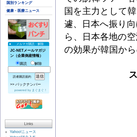
国別ランキング
国を主力として韓
健康・医療ニュース
遽、日本へ振り向
ら、日本各地の空
メルマガ購読・解除
の効果が韓国から
JC-NETメールマガジ
ン（企業倒産情報）
購読
解除
読者購読規約
>>
バックナンバー
powered by
まぐまぐ！
Links
Yahoo!ニュース