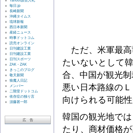
Yahoo!談合入札
毎日.jp
長崎新聞
沖縄タイムス
琉球新報
西日本新聞
産経ニュース
時事ドットコム
読売オンライン
ただ、米軍最高
日刊建設工業
日刊建設工業
日刊スポーツ
たいないとして韓
ZAK・ZAK
きっこのブログ
合、中国が観光制
敬天新聞
狼魔人日記
悪い日本路線のＬ
メンバー
二階堂ドットコム
依存症の独り言
向けられる可能性
須藤甚一郎
韓国の観光地では
広 告
たり、商材価格が