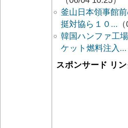
（06/04 10:25）
釜山日本領事館前
挺対協ら１０...
（0
韓国ハンファ工
ケット燃料注入...
スポンサード リン