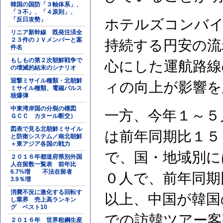
韓国の国防「３軸体系」、
「３不」、「４原則」、
「反日攻勢」
ホテルズコンバイ
リニア新幹線 既発注済全
２３件のＪＶメンバーと案
持続する円安の流
件名
もしもの第２次朝鮮戦争で
心にした運航路線
の壊滅的結末のシナリオ
迎撃ミサイル種類・北朝鮮
ィの向上が影響を
ミサイル種類、電磁パルス
核爆弾
中東湾岸国の分裂の構図
一方、今年１～５
ＧＣＣ カタール断交）
図表で見る北朝鮮ミサイル
は前年同期比１５
と防衛システム／南北朝鮮
＋東アジア各国の戦力
で、国・地域別に
２０１６年都道府県別外国
人在留数一覧表 前年比
6.7%増 不法在留者
０人で、前年同期
3.9％増
消費不況に激化する回転す
以上、中国が韓国
し業界 売上高ランキン
グ ベスト10
での訪韓ツアー客
２０１６年 世界粗鋼生産