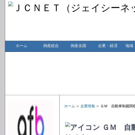
ホーム
倒産総合
倒産全国
企業・経済
地域
ホーム
＞
企業情報
＞ ＧＭ 自動車制裁関
ＧＭ 自