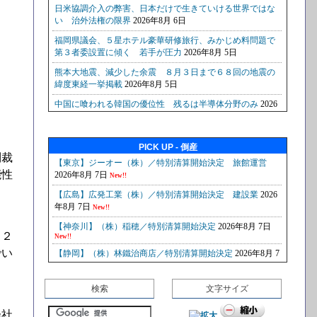
PICK UP - 倒産
制裁
能性
▲２
でい
検索
文字サイズ
会社