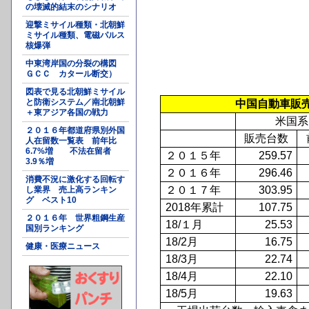
の壊滅的結末のシナリオ
迎撃ミサイル種類・北朝鮮
ミサイル種類、電磁パルス
核爆弾
中東湾岸国の分裂の構図
ＧＣＣ カタール断交）
図表で見る北朝鮮ミサイル
と防衛システム／南北朝鮮
中国自動車販
＋東アジア各国の戦力
米国系
２０１６年都道府県別外国
販売台数
人在留数一覧表 前年比
6.7%増 不法在留者
２０１５年
259.57
3.9％増
２０１６年
296.46
消費不況に激化する回転す
２０１７年
303.95
し業界 売上高ランキン
グ ベスト10
2018
年累計
107.75
２０１６年 世界粗鋼生産
18/
１月
25.53
国別ランキング
18/2
月
16.75
健康・医療ニュース
18/3
月
22.74
18/4
月
22.10
18/5
月
19.63