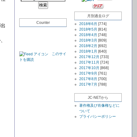
月別過去ログ
Counter
2018年6月
[774]
が出
2018年5月
[814]
2018年4月
[748]
か、
2018年3月
[809]
2018年2月
[692]
2018年1月
[640]
このサイ
2017年12月
[733]
トを購読
2017年11月
[724]
2017年10月
[868]
2017年9月
[761]
2017年8月
[700]
2017年7月
[788]
JC-NETから
著作権及び肖像権などに
ついて
プライバシーポリシー