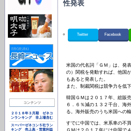
性発表
Twitter
Facebook
米国の代名詞「ＧＭ」は、発
の）関税を発動すれば、他国
もあると発表した。
また、制裁関税は競争力を低
韓国ＧＭは２０１７年、総販
コンテンツ
６．６％減の１３２千台、海
る。海外販売のうち米国への
２０１８年３月期 ゼネコ
ンランキング 非上場含む
すでに中国では、米系車の不
スーパーゼネコン５社ラン
キング 売上高・営業利益
ＧＭは２０１７年には中国で