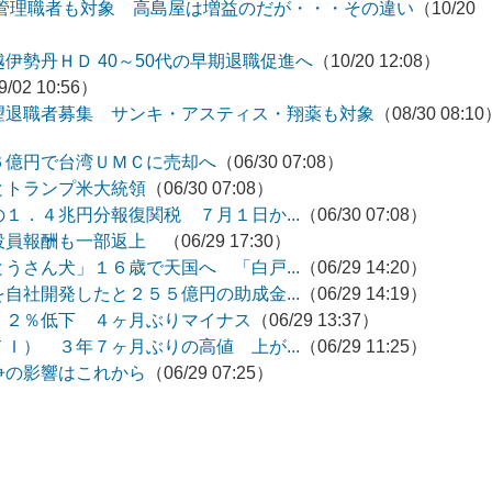
 管理職者も対象 高島屋は増益のだが・・・その違い
（10/20
伊勢丹ＨＤ 40～50代の早期退職促進へ
（10/20 12:08）
/02 10:56）
望退職者募集 サンキ・アスティス・翔薬も対象
（08/30 08:1
６億円で台湾ＵＭＣに売却へ
（06/30 07:08）
とトランプ米大統領
（06/30 07:08）
１．４兆円分報復関税 ７月１日か...
（06/30 07:08）
役員報酬も一部返上
（06/29 17:30）
うさん犬」１６歳で天国へ 「白戸...
（06/29 14:20）
自社開発したと２５５億円の助成金...
（06/29 14:19）
．２％低下 ４ヶ月ぶりマイナス
（06/29 13:37）
Ｉ） ３年７ヶ月ぶりの高値 上が...
（06/29 11:25）
争の影響はこれから
（06/29 07:25）