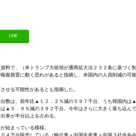
LINE
表資料で、（米トランプ大統領が通商拡大法２３２条に基づく
が報復措置に動く恐れがあると指摘し、米国内の人員削減の可
下させる可能性があるとも指摘した。
売台数は、前年比▲１２．２％減の５９７千台、うち韓国内は
外は▲５．９％減の３９２千台。今年はさらに大きく落ち込ん
輸出車が半分以上を占める。
買が始まっている模様。
４０４万台販売している（輸出車＋中国生産車＋中国３社合弁