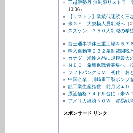
三越伊勢丹 無制限リストラ
13:36）
【リストラ】業績低迷続く三越
米ＧＥ 大規模人員削減へ
（09
スズケン ３５０人削減の希
富士通半導体三重工場を５７
輸入自動車２３２条制裁関税
カナダ 米輸入品に規模最大の
ＮＥＣ 希望退職者募集へ 
ソフトバンクＣＭ 初代「おと
中国企業 川崎重工製ポンプを
鉱工業生産指数 前月比▲０
原油価格７４ドル台に（米ＷＴ
アメリカ経済ＮＯＷ 貿易戦
スポンサード リンク