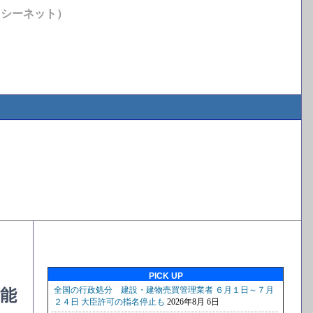
イシーネット）
PICK UP
能