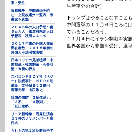
率・受注
生産車分の合計）
貿易戦争 中間選挙を読
む 上院改選州一覧表 米
トランプはやることなすこと
農家を直撃
中間選挙の１１月６日ころに
２０４５年の人口予想１億
ていることだろう。
６百万人 都道府県別人口
予想表 秋田▲４１％
１１月４日にイラン制裁を実
２０１７年末の外国人在留
世界各国から非難を受け、選
滞在者数、２０１８年初の
外国人不法滞在者数
日本ロッテの兄弟喧嘩・中
国制裁・韓国制裁・会長収
監・今後の行方
スパコンＰＥＺＹ社（ペジ
ー）脱税事件 ＮＥＤＯ助
成金 文科融資５２億円
齊藤元章・山口敬之
韓国の国防「３軸体系」、
「３不」、「４原則」、
「反日攻勢」
リニア新幹線 既発注済全
２３件のＪＶメンバーと案
件名
もしもの第２次朝鮮戦争で