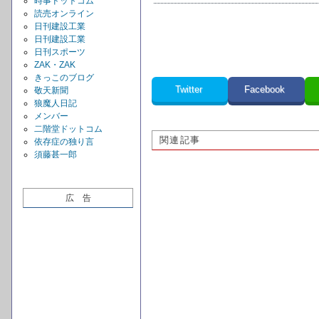
時事ドットコム
読売オンライン
日刊建設工業
日刊建設工業
日刊スポーツ
ZAK・ZAK
きっこのブログ
Twitter
Facebook
敬天新聞
狼魔人日記
メンバー
二階堂ドットコム
関連記事
依存症の独り言
須藤甚一郎
広 告