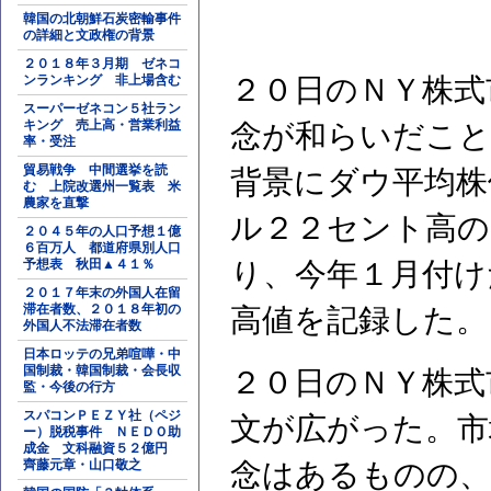
韓国の北朝鮮石炭密輸事件
の詳細と文政権の背景
２０１８年３月期 ゼネコ
ンランキング 非上場含む
２０日のＮＹ株式
スーパーゼネコン５社ラン
キング 売上高・営業利益
念が和らいだこと
率・受注
貿易戦争 中間選挙を読
背景にダウ平均株
む 上院改選州一覧表 米
農家を直撃
ル２２セント高の
２０４５年の人口予想１億
６百万人 都道府県別人口
予想表 秋田▲４１％
り、今年１月付け
２０１７年末の外国人在留
滞在者数、２０１８年初の
高値を記録した。
外国人不法滞在者数
日本ロッテの兄弟喧嘩・中
国制裁・韓国制裁・会長収
２０日のＮＹ株式
監・今後の行方
スパコンＰＥＺＹ社（ペジ
文が広がった。市
ー）脱税事件 ＮＥＤＯ助
成金 文科融資５２億円
齊藤元章・山口敬之
念はあるものの、