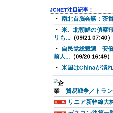
JCNET注目記事！
・
南北首脳会談：茶
・
米、北朝鮮の偵察
リも...
（09/21 07:40
・
自民党総裁選 安
前人...
（09/20 16:49）
・
米国はChinaが
貿易戦争／トラン
リニア新幹線大