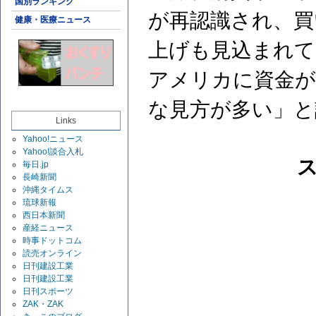
国別ランキング
が再認識され、買
健康・医療ニュース
上げも見込まれて
アメリカに資金が
な見方が多い」と
Links
Yahoo!ニュース
Yahoo!談合入札
毎日.jp
長崎新聞
沖縄タイムス
琉球新報
西日本新聞
産経ニュース
時事ドットコム
読売オンライン
日刊建設工業
日刊建設工業
日刊スポーツ
ZAK・ZAK