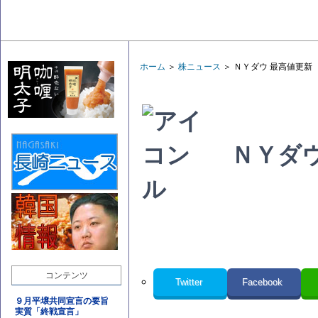
ホーム
＞
株ニュース
＞ ＮＹダウ 最高値更新
ＮＹダウ
ル
コンテンツ
Twitter
Facebook
９月平壌共同宣言の要旨
実質「終戦宣言」