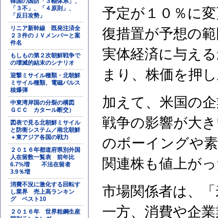
韓国の国防「３軸体系」、
「３不」、「４原則」、
予定が１０％に変
「反日攻勢」
リニア新幹線 既発注済全
復措置が予想の範
２３件のＪＶメンバーと案
件名
実体経済に与える
もしもの第２次朝鮮戦争で
の壊滅的結末のシナリオ
まり、株価を押し
迎撃ミサイル種類・北朝鮮
ミサイル種類、電磁パルス
核爆弾
加えて、米国の企
中東湾岸国の分裂の構図
ＧＣＣ カタール断交）
戦争の影響が大き
図表で見る北朝鮮ミサイル
と防衛システム／南北朝鮮
＋東アジア各国の戦力
のボーイングや素
２０１６年都道府県別外国
人在留数一覧表 前年比
関連株も値上がっ
6.7%増 不法在留者
3.9％増
消費不況に激化する回転す
市場関係者は、「
し業界 売上高ランキン
グ ベスト10
一方、消費や企業
２０１６年 世界粗鋼生産