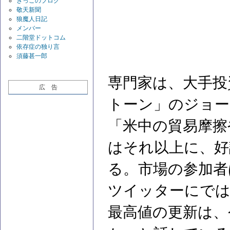
きっこのブログ
敬天新聞
狼魔人日記
メンバー
二階堂ドットコム
依存症の独り言
須藤甚一郎
専門家は、大手投
広 告
トーン」のジョ
「米中の貿易摩擦
はそれ以上に、好
る。市場の参加者
ツイッターにでは
最高値の更新は、