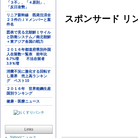
「３不」、「４原則」、
「反日攻勢」
リニア新幹線 既発注済全
スポンサード リ
２３件のＪＶメンバーと案
件名
図表で見る北朝鮮ミサイル
と防衛システム／南北朝鮮
＋東アジア各国の戦力
２０１６年都道府県別外国
人在留数一覧表 前年比
6.7%増 不法在留者
3.9％増
消費不況に激化する回転す
し業界 売上高ランキン
グ ベスト10
２０１６年 世界粗鋼生産
国別ランキング
健康・医療ニュース
Links
Yahoo!ニュース