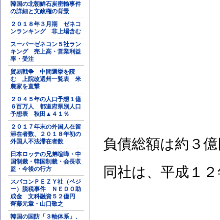
韓国の北朝鮮石炭密輸事件
の詳細と文政権の背景
２０１８年３月期 ゼネコ
ンランキング 非上場含む
スーパーゼネコン５社ラン
キング 売上高・営業利益
率・受注
貿易戦争 中間選挙を読
む 上院改選州一覧表 米
農家を直撃
２０４５年の人口予想１億
６百万人 都道府県別人口
予想表 秋田▲４１％
２０１７年末の外国人在留
滞在者数、２０１８年初の
負債総額は約３億
外国人不法滞在者数
日本ロッテの兄弟喧嘩・中
国制裁・韓国制裁・会長収
同社は、平成１２
監・今後の行方
スパコンＰＥＺＹ社（ペジ
ー）脱税事件 ＮＥＤＯ助
成金 文科融資５２億円
齊藤元章・山口敬之
韓国の国防「３軸体系」、