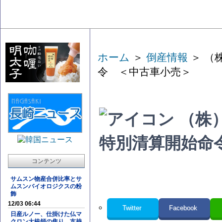
ホーム
＞
倒産情報
＞ （
令 ＜中古車小売＞
（株
特別清算開始命
コンテンツ
サムスン物産合併比率とサ
ムスンバイオロジクスの粉
飾
12/03 06:44
Twitter
Facebook
日産ルノー、仕掛けた仏マ
クロン大統領の焦り 支持