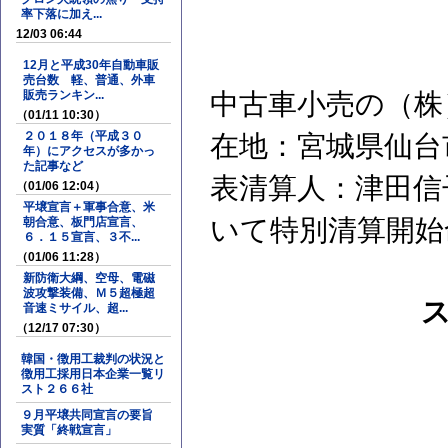
率下落に加え...
12/03 06:44
12月と平成30年自動車販
売台数 軽、普通、外車
販売ランキン...
中古車小売の（株
（01/11 10:30）
２０１８年（平成３０
在地：宮城県仙台
年）にアクセスが多かっ
た記事など
表清算人：津田信
（01/06 12:04）
平壌宣言＋軍事合意、米
いて特別清算開始
朝合意、板門店宣言、
６．１５宣言、３不...
（01/06 11:28）
新防衛大綱、空母、電磁
波攻撃装備、Ｍ５超極超
音速ミサイル、超...
（12/17 07:30）
韓国・徴用工裁判の状況と
徴用工採用日本企業一覧リ
スト２６６社
９月平壌共同宣言の要旨
実質「終戦宣言」