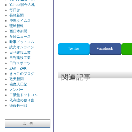
Yahoo!談合入札
毎日.jp
長崎新聞
沖縄タイムス
琉球新報
西日本新聞
産経ニュース
時事ドットコム
読売オンライン
Twitter
Facebook
日刊建設工業
日刊建設工業
日刊スポーツ
ZAK・ZAK
きっこのブログ
関連記事
敬天新聞
狼魔人日記
メンバー
二階堂ドットコム
依存症の独り言
須藤甚一郎
広 告