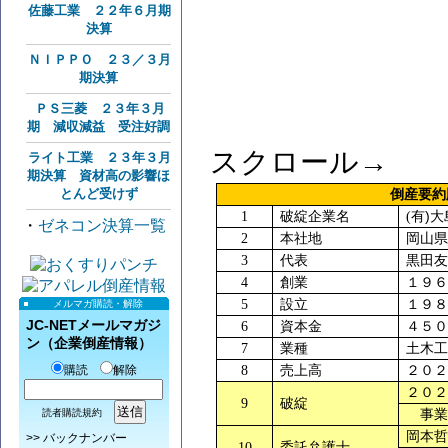
佐藤工業 ２２年６月期
決算
ＮＩＰＰＯ ２３／３月
期決算
ＰＳ三菱 ２３年３月
期 減収減益 受注好調
スクロール→
ライト工業 ２３年３月
期決算 資材高の影響ほ
とんど受けず
倒産要
)
1
破綻企業名
(
有
大
・
ゼネコン決算一覧
2
本社地
岡山県
3
代表
黒田友
4
創業
１９６
5
設立
１９８
メルマガ購読・解除
JC-NETメールマガジ
6
資本金
４５０
ン（企業倒産情報）
7
業種
土木工
購読
解除
8
売上高
２０２
２０２
9
破綻
読者購読規約
事業
岡本哲
>>
バックナンバー
10
委託弁護士