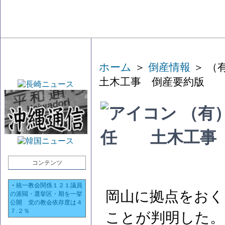
ホーム
＞
倒産情報
＞ （
土木工事 倒産要約版
（有
任 土木工事
コンテンツ
・
統一教会関係１２１議員
岡山に拠点をおく
の派閥・選挙区・期を一挙
公開 党の教会依存度は４
７.２％
ことが判明した。