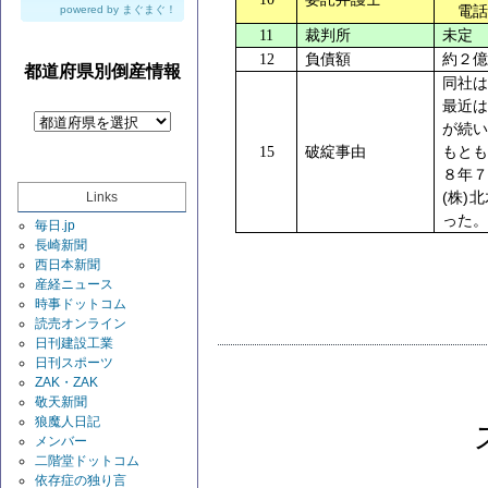
powered by
まぐまぐ！
電話
11
裁判所
未定
12
負債額
約２億
都道府県別倒産情報
同社
最近
が続い
15
破綻事由
もと
８年
(
)
Links
株
北
った。
毎日.jp
長崎新聞
西日本新聞
産経ニュース
時事ドットコム
読売オンライン
日刊建設工業
日刊スポーツ
ZAK・ZAK
敬天新聞
狼魔人日記
メンバー
二階堂ドットコム
依存症の独り言