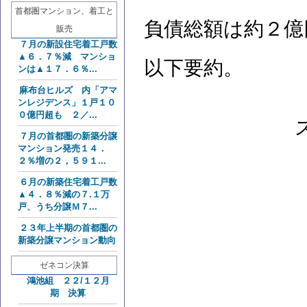
首都圏マンション、着工と
負債総額は約２億
販売
７月の新設住宅着工戸数
▲６．７％減 マンショ
以下要約。
ンは▲１７．６％...
麻布台ヒルズ 内「アマ
ンレジデンス」１戸１０
０億円超も ２／...
７月の首都圏の新築分譲
マンション発売１４．
２％増の２，５９１...
６月の新築住宅着工戸数
▲４．８％減の７.１万
戸、うち分譲Ｍ７...
２３年上半期の首都圏の
新築分譲マンション動向
ゼネコン決算
鴻池組 ２２/１２月
期 決算