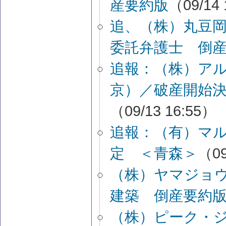
産要約版
（09/14 
追、（株）丸豆
委託弁護士 倒
追報：（株）ア
京）／破産開始決
（09/13 16:55）
追報：（有）マ
定 ＜青森＞
（09
（株）ヤマジョ
建築 倒産要約
（株）ピーク・