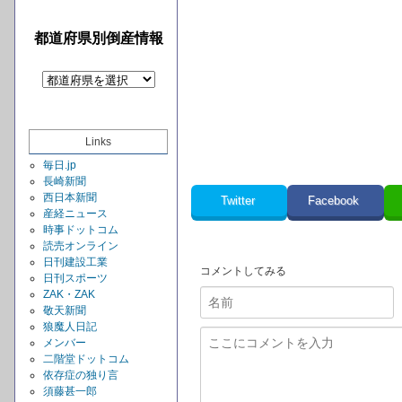
都道府県別倒産情報
Links
毎日.jp
長崎新聞
西日本新聞
Twitter
Facebook
産経ニュース
時事ドットコム
読売オンライン
日刊建設工業
コメントしてみる
日刊スポーツ
ZAK・ZAK
敬天新聞
狼魔人日記
メンバー
二階堂ドットコム
依存症の独り言
須藤甚一郎