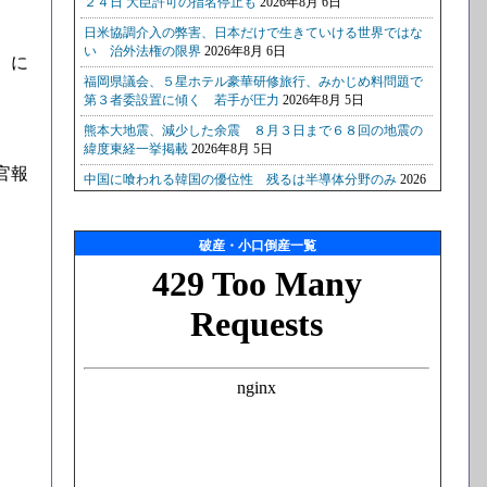
）に
官報
破産・小口倒産一覧