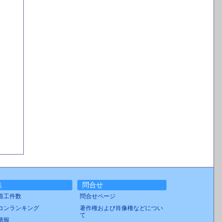
集
問合せ
着工件数
問合せページ
コンランキング
著作権および肖像権などについ
て
情報