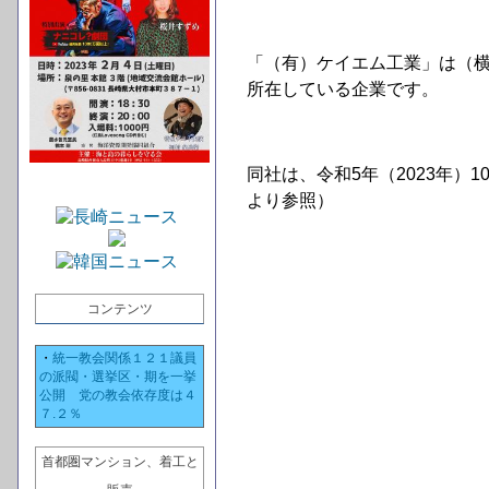
「（有）ケイエム工業」は（横
所在している企業です。
同社は、令和5年（2023年
より参照）
コンテンツ
・
統一教会関係１２１議員
の派閥・選挙区・期を一挙
公開 党の教会依存度は４
７.２％
首都圏マンション、着工と