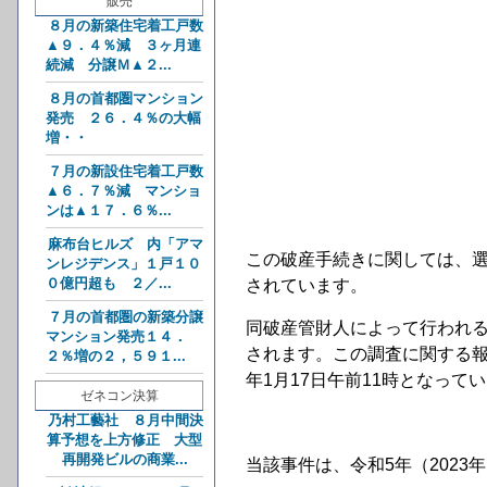
販売
８月の新築住宅着工戸数
▲９．４％減 ３ヶ月連
続減 分譲Ｍ▲２...
８月の首都圏マンション
発売 ２６．４％の大幅
増・・
７月の新設住宅着工戸数
▲６．７％減 マンショ
ンは▲１７．６％...
麻布台ヒルズ 内「アマ
この破産手続きに関しては、
ンレジデンス」１戸１０
０億円超も ２／...
されています。
７月の首都圏の新築分譲
同破産管財人によって行われ
マンション発売１４．
されます。この調査に関する報
２％増の２，５９１...
年1月17日午前11時となって
ゼネコン決算
乃村工藝社 ８月中間決
算予想を上方修正 大型
再開発ビルの商業...
当該事件は、令和5年（2023