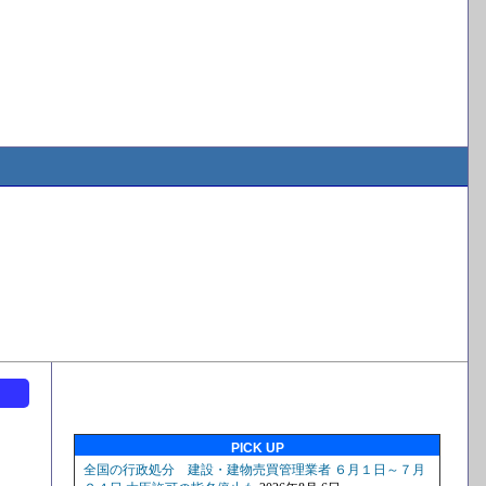
ト
PICK UP