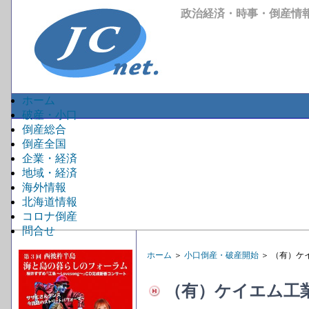
政治経済・時事・倒産情
ホーム
破産・小口
倒産総合
倒産全国
企業・経済
地域・経済
海外情報
北海道情報
コロナ倒産
問合せ
ホーム
＞
小口倒産・破産開始
＞ （有）ケ
（有）ケイエム工