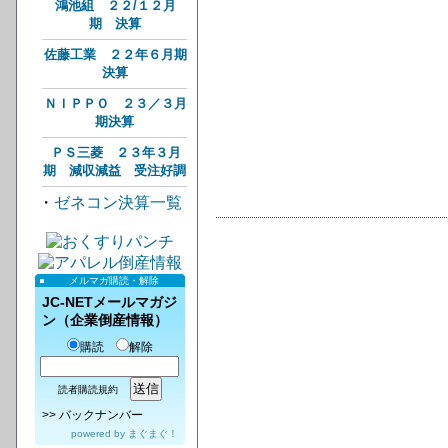
鴻池組 ２２/１２月
期 決算
佐藤工業 ２２年６月期
決算
ＮＩＰＰＯ ２３／３月
期決算
ＰＳ三菱 ２３年３月
期 減収減益 受注好調
・
ゼネコン決算一覧
メルマガ購読・解除
JC-NETメールマガジ
ン（企業倒産情報）
購読
解除
読者購読規約
>>
バックナンバー
powered by
まぐまぐ！