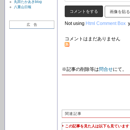
丸田たかあきblog
八重山日報
画像を貼る
Not using
Html Comment Box
y
広 告
コメントはまだありません
※記事の削除等は
問合せ
にて。
関連記事
この記事を見た人は以下も見ています