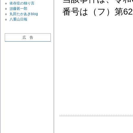
依存症の独り言
須藤甚一郎
番号は（フ）第6
丸田たかあきblog
八重山日報
広 告