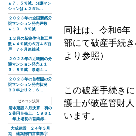
▲７．５％減、分譲マン
ションは▲２５%...
２０２３年の全国新築分
譲マンション発売戸数
同社は、令和6年（
▲１０．８％減
１２月の新築住宅着工戸
部にて破産手続き
数▲４％減の６万４５百
戸 ７ヶ月連続減
より参照）
２０２３年の近畿圏の分
譲マンション発売▲１
３．８％減 県別４...
２０２３年の首都圏の分
譲マンション発売状況
この破産手続きに
３０年ぶり２．６...
護士が破産管財人
ゼネコン決算
清水建設３月決算 初の
います。
２兆円台売上、１９６１
年上場初の営業赤...
大成建設 ２４年３月
期 建築部門営業赤字