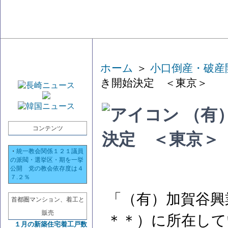
ホーム
＞
小口倒産・破産
き開始決定 ＜東京＞
（有
コンテンツ
決定 ＜東京＞
・
統一教会関係１２１議員
の派閥・選挙区・期を一挙
公開 党の教会依存度は４
７.２％
「（有）加賀谷興
首都圏マンション、着工と
販売
＊＊）に所在して
１月の新築住宅着工戸数