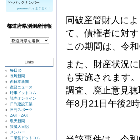
>>
バックナンバー
powered by
まぐまぐ！
同破産管財人によ
都道府県別倒産情報
て、債権者に対す
この期間は、令和6
また、財産状況に
Links
毎日.jp
も実施されます。
長崎新聞
西日本新聞
産経ニュース
調査、廃止意見聴
時事ドットコム
読売オンライン
年8月21日午後
日刊建設工業
日刊スポーツ
ZAK・ZAK
敬天新聞
狼魔人日記
メンバー
当該事件は、令和
二階堂ドットコム