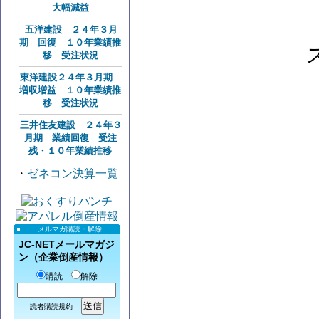
大幅減益
五洋建設 ２４年３月
期 回復 １０年業績推
移 受注状況
東洋建設２４年３月期
増収増益 １０年業績推
移 受注状況
三井住友建設 ２４年３
月期 業績回復 受注
残・１０年業績推移
・
ゼネコン決算一覧
メルマガ購読・解除
JC-NETメールマガジ
ン（企業倒産情報）
購読
解除
読者購読規約