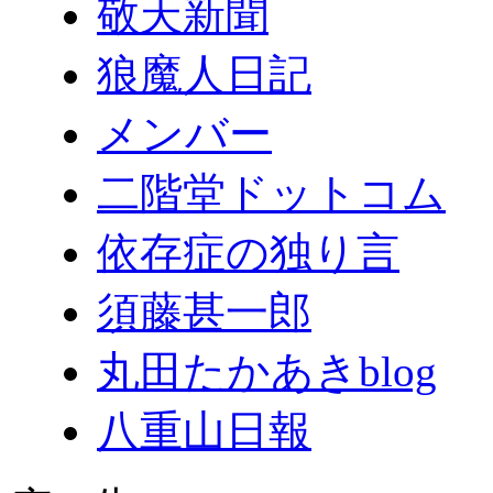
敬天新聞
狼魔人日記
メンバー
二階堂ドットコム
依存症の独り言
須藤甚一郎
丸田たかあきblog
八重山日報