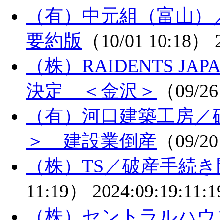
（有）中元組（富山）
要約版
（10/01 10:18）
（株）RAIDENTS 
決定 ＜金沢＞
（09/26
（有）河口建築工房／
＞ 建設業倒産
（09/20
（株）TS／破産手続
11:19）
2024:09:19:11:1
（株）セントラルハ