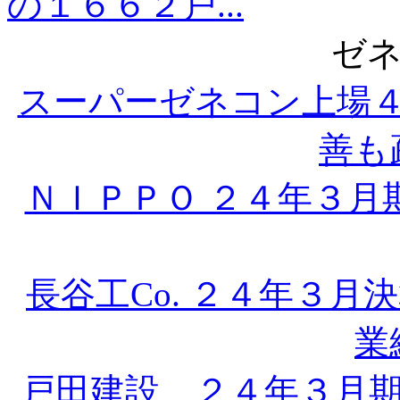
の１６６２戸...
ゼ
スーパーゼネコン上場
善も疎
ＮＩＰＰＯ ２４年３月
長谷工Co. ２４年３
業
戸田建設 ２４年３月