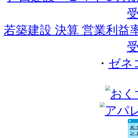
若築建設 決算 営業利
受
・
ゼネ
JC
ン