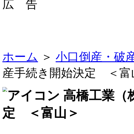
広 告
ホーム
＞
小口倒産・破
産手続き開始決定 ＜富
高橋工業（
定 ＜富山＞