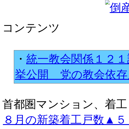
コンテンツ
・
統一教会関係１２１
挙公開 党の教会依
首都圏マンション、着工
８月の新築着工戸数▲