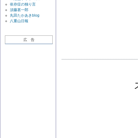
依存症の独り言
須藤甚一郎
丸田たかあきblog
八重山日報
広 告