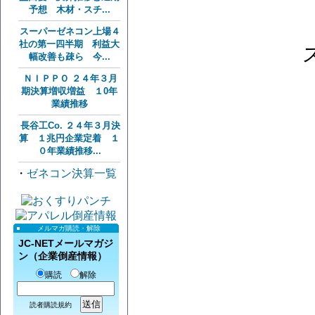
予想 木材・スチ...
スーパーゼネコン上場４
社の第一四半期 利益大
幅改善も疎ら 今...
ＮＩＰＰＯ ２４年３月
期決算増収増益 １0年
業績推移
長谷工Co. ２４年３月決
算 １兆円企業定着 １
０年業績推移...
・
ゼネコン決算一覧
メルマガ購読・解除
JC-NETメールマガジ
ン（企業倒産情報）
購読
解除
読者購読規約