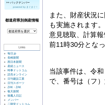
>>
バックナンバー
powered by
まぐまぐ！
また、財産状況に
都道府県別倒産情報
も実施されます。
意見聴取、計算報
前11時30分とな
Links
毎日.jp
長崎新聞
西日本新聞
産経ニュース
当該事件は、令和
時事ドットコム
読売オンライン
日刊建設工業
で、番号は（フ）
日刊スポーツ
ZAK・ZAK
敬天新聞
狼魔人日記
メンバー
二階堂ドットコム