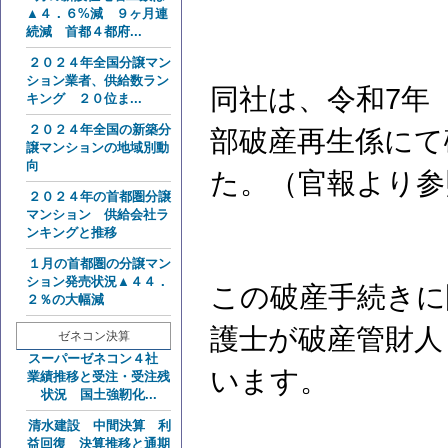
▲４．６%減 ９ヶ月連
続減 首都４都府...
２０２４年全国分譲マン
ション業者、供給数ラン
同社は、令和7年（
キング ２０位ま...
２０２４年全国の新築分
部破産再生係にて
譲マンションの地域別動
向
た。（官報より参
２０２４年の首都圏分譲
マンション 供給会社ラ
ンキングと推移
１月の首都圏の分譲マン
ション発売状況▲４４．
この破産手続きに
２％の大幅減
護士が破産管財人
ゼネコン決算
スーパーゼネコン４社
います。
業績推移と受注・受注残
状況 国土強靭化...
清水建設 中間決算 利
益回復 決算推移と通期