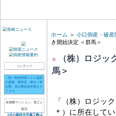
ホーム
＞
小口倒産・破産
き開始決定 ＜群馬＞
（株）ロジック
コンテンツ
馬＞
・
統一教会関係１２１議員
の派閥・選挙区・期を一挙
公開 党の教会依存度は４
７.２％
「（株）ロジック
首都圏マンション、着工と
販売
＊）に所在してい
1月の新設住宅着工数は