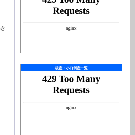
続き
破産・小口倒産一覧