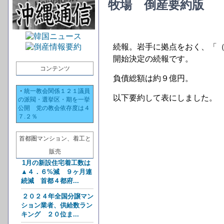
牧場 倒産要約版
続報。岩手に拠点をおく、「
開始決定の続報です。
コンテンツ
負債総額は約９億円。
・
統一教会関係１２１議員
以下要約して表にしました。
の派閥・選挙区・期を一挙
公開 党の教会依存度は４
７.２％
首都圏マンション、着工と
販売
1月の新設住宅着工数は
▲４．６%減 ９ヶ月連
続減 首都４都府...
２０２４年全国分譲マン
ション業者、供給数ラン
キング ２０位ま...