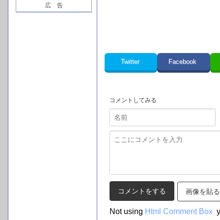
広 告
Twitter
Facebook
コメントしてみる
画像を貼る
Not using
Html Comment Box
y