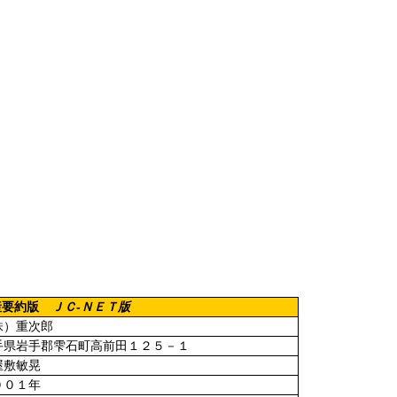
ＪＣ
-
ＮＥＴ版
産要約版
株）重次郎
手県岩手郡雫石町高前田１２５－１
屋敷敏晃
００１年