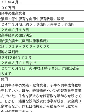
０１３年４月．
６００万円
用仔牛の生産業者
社繁殖・仔牛肥育を肉用牛肥育牧場に販売
０２４年３月期、約５．３億円／赤字２．７億円
.
０２５年２月１８日
産手続きの開始決定
)
田治彦弁護士（藤田法律事務所
話：０１９－６０６－３６００
岡地方裁判所
(
)
和６年
フ
第３７１号
０２５年３月２１日まで
)
０２５年６月３日（火
午後１時３０分。詳細は破産
財人まで
９億円
社は肉牛子牛の繁殖・肥育業者、子牛を肉牛成育牧場
販売していた。ほか、軽貨物便やパンの製造販売事業
営んでいた。牛舎を拡大させ飼育数を増加させ続けて
た。しかし、過度な設備投資に赤字が続き、資金繰り
も窮するなか、同社は債権者から破産を申し立てら
、今回の事態に至った。