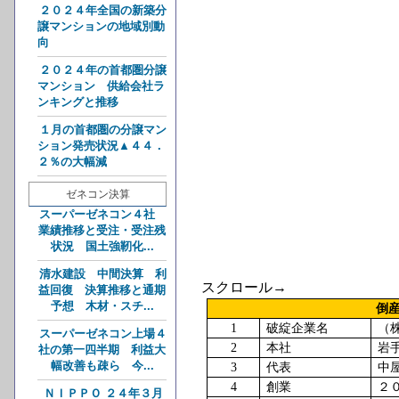
２０２４年全国の新築分
譲マンションの地域別動
向
２０２４年の首都圏分譲
マンション 供給会社ラ
ンキングと推移
１月の首都圏の分譲マン
ション発売状況▲４４．
２％の大幅減
ゼネコン決算
スーパーゼネコン４社
業績推移と受注・受注残
状況 国土強靭化...
清水建設 中間決算 利
スクロール→
益回復 決算推移と通期
予想 木材・スチ...
倒
1
破綻企業名
（
スーパーゼネコン上場４
2
本社
岩
社の第一四半期 利益大
幅改善も疎ら 今...
3
代表
中
4
創業
２
ＮＩＰＰＯ ２４年３月