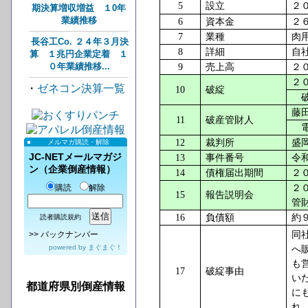
5
設立
２
期決算増収増益 １0年
業績推移
6
資本金
２
7
業種
肉
長谷工Co. ２４年３月決
8
詳細
自
算 １兆円企業定着 １
０年業績推移...
9
売上高
２
２
・
ゼネコン決算一覧
10
破綻
破
藤
11
破産管財人
電
12
裁判所
盛
メルマガ購読・解除
JC-NETメールマガジ
13
事件番号
令
ン（企業倒産情報）
14
債権届出期間
２
購読
解除
２
15
報告説明会
管
16
負債額
約
読者購読規約
>>
バックナンバー
同
powered by
まぐまぐ！
へ
も
17
破綻事由
い
都道府県別倒産情報
に
れ