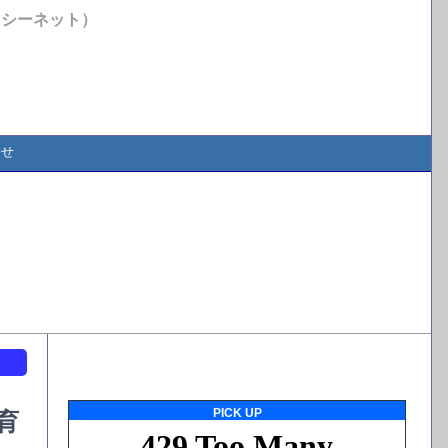
イシーネット）
合せ
ト
PICK UP
育