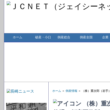
ホーム
破産・小口
倒産総合
倒産全国
企業
ホーム
＞
倒産情報
＞ （株）重次郎（岩手
（株）重