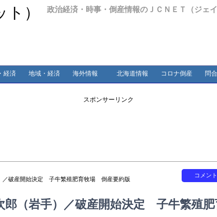
政治経済・時事・倒産情報のＪＣＮＥＴ（ジェ
・経済
地域・経済
海外情報
北海道情報
コロナ倒産
問
スポンサーリンク
コメン
）／破産開始決定 子牛繁殖肥育牧場 倒産要約版
次郎（岩手）／破産開始決定 子牛繁殖肥