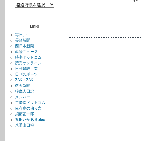
Links
毎日.jp
長崎新聞
西日本新聞
産経ニュース
時事ドットコム
読売オンライン
日刊建設工業
日刊スポーツ
ZAK・ZAK
敬天新聞
狼魔人日記
メンバー
二階堂ドットコム
依存症の独り言
須藤甚一郎
丸田たかあきblog
八重山日報