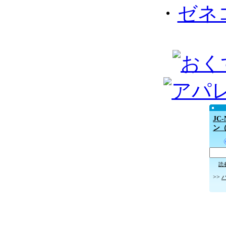
・
ゼネ
JC
ン
読
>>