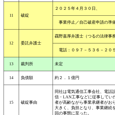
２０２５年４月３０日、
11
破綻
事業停止／自己破産申請の準
靍野嘉厚弁護士（つるの法律事
12
委託弁護士
電話：０９７－５３６－２０
13
裁判所
未定
14
負債額
約２．１億円
同社は電気通信工事会社、電話
信・
LAN
工事などに従事してい
15
破綻事由
者が高齢ながら事業承継者がお
大きく、負担となり、事業継続
回の事態に至った。