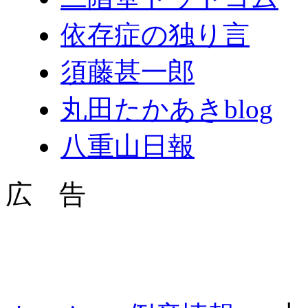
依存症の独り言
須藤甚一郎
丸田たかあきblog
八重山日報
広 告