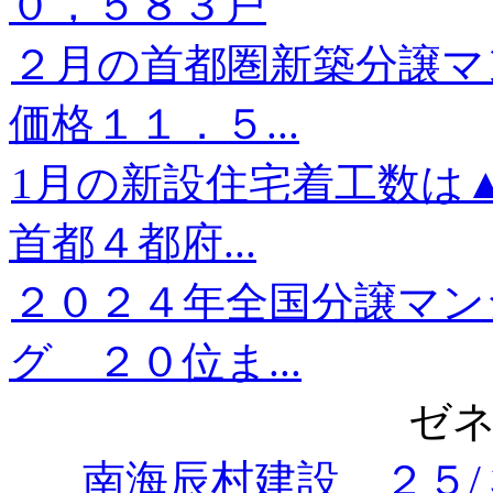
０，５８３戸
２月の首都圏新築分譲
価格１１．５...
1月の新設住宅着工数は
首都４都府...
２０２４年全国分譲マン
グ ２０位ま...
ゼ
南海辰村建設 ２５