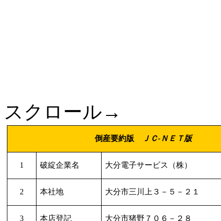
スクロール→
倒産要約版
ＪＣ
-
ＮＥＴ版
1
破綻企業名
大分電子サービス（株）
2
本社地
大分市三川上３－５－２１
3
本店登記
大分市猪野７０６－２８