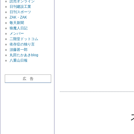
読売オンライン
日刊建設工業
日刊スポーツ
ZAK・ZAK
敬天新聞
狼魔人日記
メンバー
二階堂ドットコム
依存症の独り言
須藤甚一郎
丸田たかあきblog
八重山日報
広 告