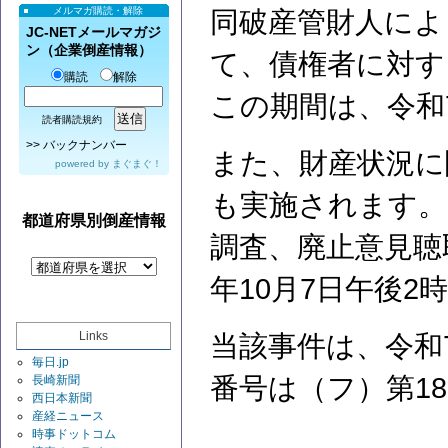
メルマガ購読・解除
同破産管財人によ
JC-NETメールマガジ
ン（企業倒産情報）
て、債権者に対す
購読
解除
この期間は、令和
読者購読規約
>>
バックナンバー
また、財産状況に
powered by
まぐまぐ！
も実施されます。
都道府県別倒産情報
調査、廃止意見聴
年10月7日午後
Links
当該事件は、令和
毎日.jp
番号は（フ）第1
長崎新聞
西日本新聞
産経ニュース
時事ドットコム