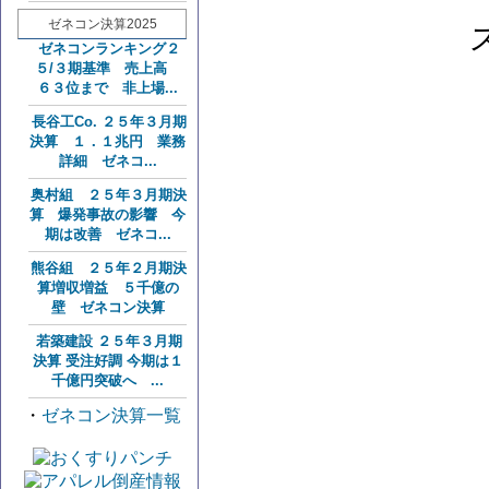
ゼネコン決算2025
ゼネコンランキング２
５/３期基準 売上高
６３位まで 非上場...
長谷工Co. ２５年３月期
決算 １．１兆円 業務
詳細 ゼネコ...
奥村組 ２５年３月期決
算 爆発事故の影響 今
期は改善 ゼネコ...
熊谷組 ２５年２月期決
算増収増益 ５千億の
壁 ゼネコン決算
若築建設 ２５年３月期
決算 受注好調 今期は１
千億円突破へ ...
・
ゼネコン決算一覧