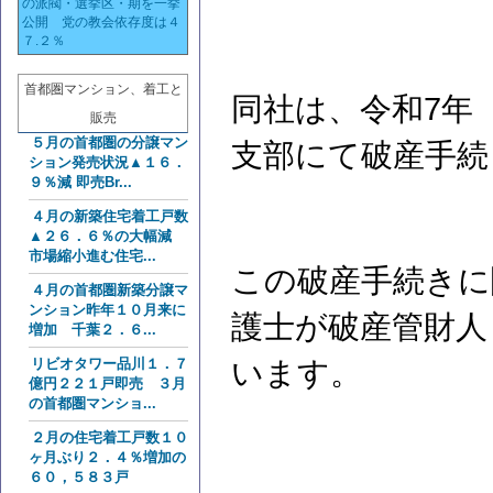
の派閥・選挙区・期を一挙
公開 党の教会依存度は４
７.２％
首都圏マンション、着工と
同社は、令和7年（
販売
５月の首都圏の分譲マン
支部にて破産手
ション発売状況▲１６．
９％減 即売Br...
４月の新築住宅着工戸数
▲２６．６％の大幅減
市場縮小進む住宅...
この破産手続きに
４月の首都圏新築分譲マ
ンション昨年１０月来に
護士が破産管財人
増加 千葉２．６...
リビオタワー品川１．７
います。
億円２２１戸即売 ３月
の首都圏マンショ...
２月の住宅着工戸数１０
ヶ月ぶり２．４％増加の
６０，５８３戸