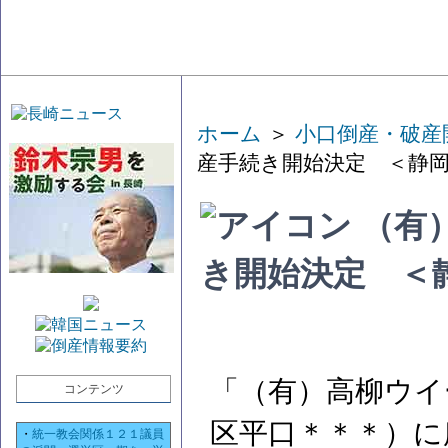
ホーム
＞
小口倒産・破産
産手続き開始決定 ＜静
（有
き開始決定 ＜
「（有）高柳ウイ
コンテンツ
区平口＊＊＊）
・
統一教会関係１２１議員