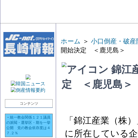
ホーム
＞
小口倒産・破産
開始決定 ＜鹿児島＞
錦江
定 ＜鹿児島＞
コンテンツ
・
統一教会関係１２１議員
「錦江産業（株）
の派閥・選挙区・期を一挙
公開 党の教会依存度は４
に所在している企
７.２％