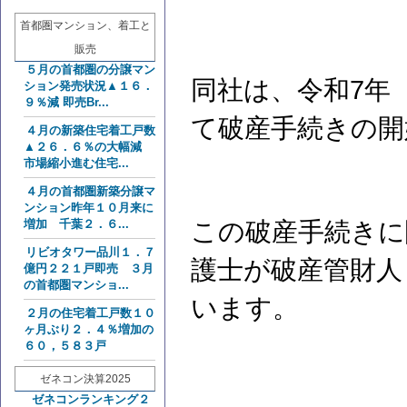
首都圏マンション、着工と
販売
５月の首都圏の分譲マン
同社は、令和7年（
ション発売状況▲１６．
９％減 即売Br...
て破産手続きの開
４月の新築住宅着工戸数
▲２６．６％の大幅減
市場縮小進む住宅...
４月の首都圏新築分譲マ
ンション昨年１０月来に
この破産手続きに
増加 千葉２．６...
リビオタワー品川１．７
護士が破産管財人
億円２２１戸即売 ３月
の首都圏マンショ...
います。
２月の住宅着工戸数１０
ヶ月ぶり２．４％増加の
６０，５８３戸
ゼネコン決算2025
ゼネコンランキング２