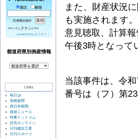
また、財産状況に
購読
解除
も実施されます。
読者購読規約
>>
バックナンバー
意見聴取、計算報
powered by
まぐまぐ！
午後3時となって
都道府県別倒産情報
当該事件は、令和
Links
番号は（フ）第2
毎日.jp
長崎新聞
西日本新聞
産経ニュース
時事ドットコム
読売オンライン
日刊建設工業
日刊スポーツ