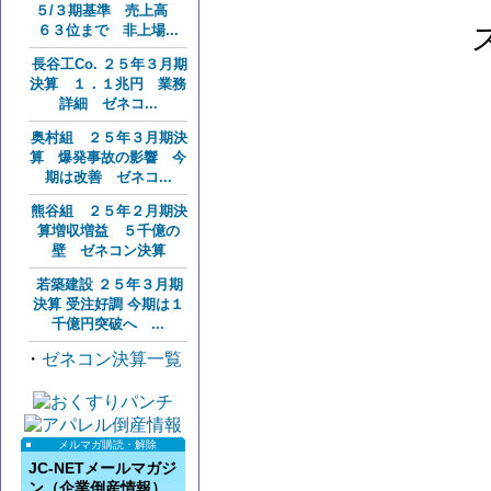
５/３期基準 売上高
６３位まで 非上場...
長谷工Co. ２５年３月期
決算 １．１兆円 業務
詳細 ゼネコ...
奥村組 ２５年３月期決
算 爆発事故の影響 今
期は改善 ゼネコ...
熊谷組 ２５年２月期決
算増収増益 ５千億の
壁 ゼネコン決算
若築建設 ２５年３月期
決算 受注好調 今期は１
千億円突破へ ...
・
ゼネコン決算一覧
メルマガ購読・解除
JC-NETメールマガジ
ン（企業倒産情報）