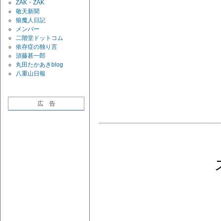
ZAK・ZAK
敬天新聞
狼魔人日記
メンバー
二階堂ドットコム
依存症の独り言
須藤甚一郎
丸田たかあきblog
八重山日報
広 告