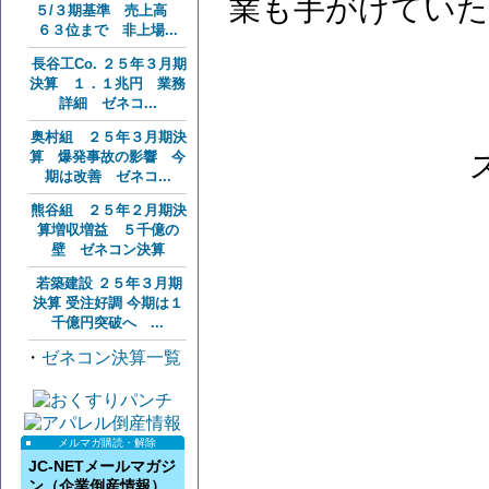
業も手がけていた
５/３期基準 売上高
６３位まで 非上場...
長谷工Co. ２５年３月期
決算 １．１兆円 業務
詳細 ゼネコ...
奥村組 ２５年３月期決
算 爆発事故の影響 今
期は改善 ゼネコ...
熊谷組 ２５年２月期決
算増収増益 ５千億の
壁 ゼネコン決算
若築建設 ２５年３月期
決算 受注好調 今期は１
千億円突破へ ...
・
ゼネコン決算一覧
メルマガ購読・解除
JC-NETメールマガジ
ン（企業倒産情報）