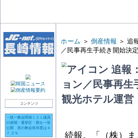
ホーム
＞
倒産情報
＞ 追
／民事再生手続き開始決定
追報
ョン／民事再生
観光ホテル運営
コンテンツ
・
統一教会関係１２１議員
の派閥・選挙区・期を一挙
公開 党の教会依存度は４
続報。「（株）ま
７.２％