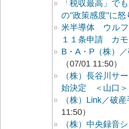
「税収最高」で
の"政策感度"に
米半導体 ウルフ
１１条申請 カ
B・A・P（株）
（07/01 11:50）
（株）長谷川サ
始決定 ＜山口
（株）Link／
11:50）
（株）中央録音シ