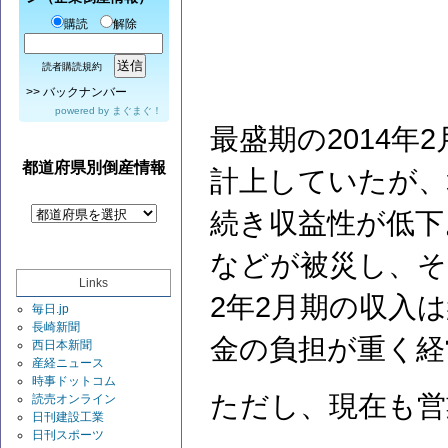
購読
解除
読者購読規約
>>
バックナンバー
powered by
まぐまぐ！
最盛期の2014年
都道府県別倒産情報
計上していたが、
続き収益性が低下
などが被災し、そ
Links
2年2月期の収入は
毎日.jp
長崎新聞
金の負担が重く経
西日本新聞
産経ニュース
時事ドットコム
ただし、現在も営
読売オンライン
日刊建設工業
日刊スポーツ