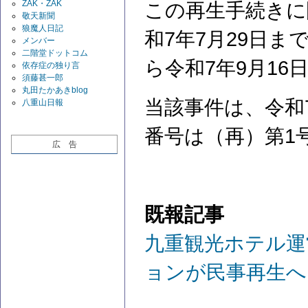
ZAK・ZAK
この再生手続きに
敬天新聞
狼魔人日記
和7年7月29日ま
メンバー
二階堂ドットコム
ら令和7年9月1
依存症の独り言
須藤甚一郎
丸田たかあきblog
当該事件は、令和
八重山日報
番号は（再）第1
広 告
既報記事
九重観光ホテル運
ョンが民事再生へ