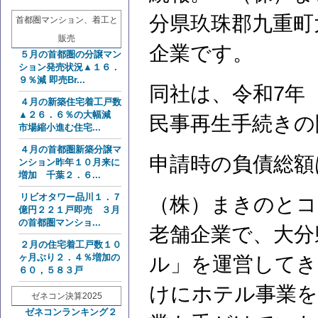
分県玖珠郡九重町
首都圏マンション、着工と
販売
企業です。
５月の首都圏の分譲マン
ション発売状況▲１６．
９％減 即売Br...
同社は、令和7年（
４月の新築住宅着工戸数
▲２６．６％の大幅減
民事再生手続きの
市場縮小進む住宅...
４月の首都圏新築分譲マ
申請時の負債総額
ンション昨年１０月来に
増加 千葉２．６...
リビオタワー品川１．７
（株）まきのとコ
億円２２１戸即売 ３月
の首都圏マンショ...
老舗企業で、大分
２月の住宅着工戸数１０
ヶ月ぶり２．４％増加の
ル」を運営してき
６０，５８３戸
けにホテル事業を
ゼネコン決算2025
ゼネコンランキング２