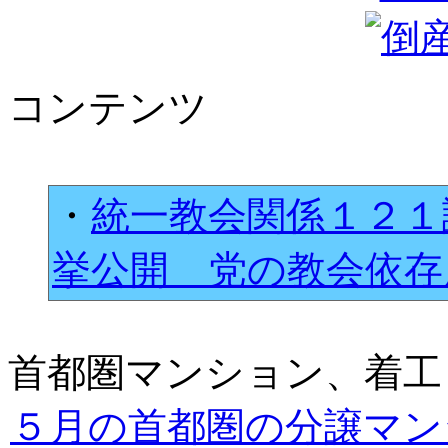
コンテンツ
・
統一教会関係１２１
挙公開 党の教会依
首都圏マンション、着工
５月の首都圏の分譲マン