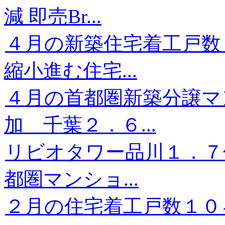
減 即売Br...
４月の新築住宅着工戸数
縮小進む住宅...
４月の首都圏新築分譲マ
加 千葉２．６...
リビオタワー品川１．７
都圏マンショ...
２月の住宅着工戸数１０