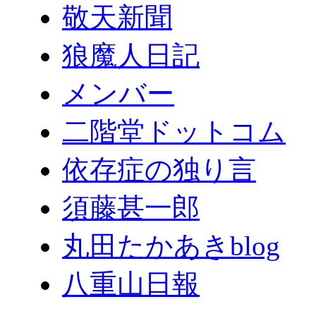
敬天新聞
狼魔人日記
メンバー
二階堂ドットコム
依存症の独り言
須藤甚一郎
丸田たかあきblog
八重山日報