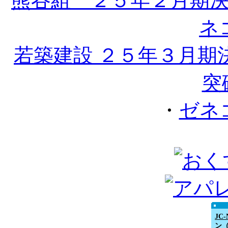
熊谷組 ２５年２月期
ネ
若築建設 ２５年３月期
突
・
ゼネ
JC
ン