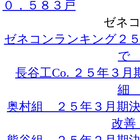
０，５８３戸
ゼネコ
ゼネコンランキング２５
で 
長谷工Co. ２５年３
細 
奥村組 ２５年３月期
改善 