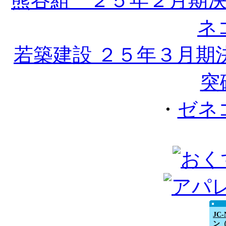
熊谷組 ２５年２月期
ネ
若築建設 ２５年３月期
突
・
ゼネ
JC
ン