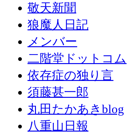
敬天新聞
狼魔人日記
メンバー
二階堂ドットコム
依存症の独り言
須藤甚一郎
丸田たかあきblog
八重山日報