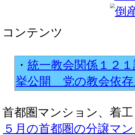
コンテンツ
・
統一教会関係１２１
挙公開 党の教会依
首都圏マンション、着工
５月の首都圏の分譲マン