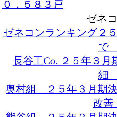
０，５８３戸
ゼネコ
ゼネコンランキング２５
で 
長谷工Co. ２５年３
細 
奥村組 ２５年３月期
改善 