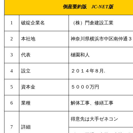
倒産要約版
JC-NET
版
1
破綻企業名
（株）門倉建設工業
2
本社地
神奈川県横浜市中区南仲通３
3
代表
樋園和人
4
設立
２０１４年８月
.
5
資本金
５０００万円
6
業種
解体工事、修繕工事
得意先は大手ゼネコン
7
詳細