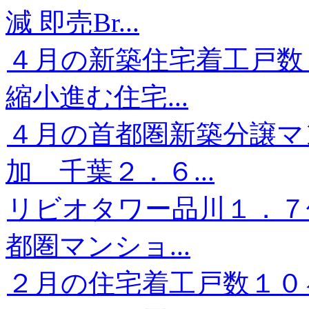
減 即売Br...
４月の新築住宅着工戸数
縮小進む住宅...
４月の首都圏新築分譲マ
加 千葉２．６...
リビオタワー品川１．７
都圏マンショ...
２月の住宅着工戸数１０