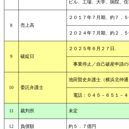
ビル、工場、大学、病院、住
２０１７年７月期、約７．５
8
売上高
２０２４年７月期、約２．５
２０２５年６月２７日
.
9
破綻日
事業停止／自己破産申請の
池田賢史弁護士（横浜北仲通
10
委託弁護士
電話：０４５－６５１－４
11
裁判所
未定
12
負債額
約５．７億円