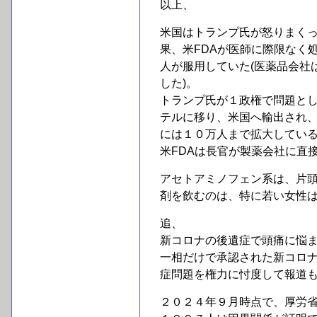
以上、
米国はトランプ氏が怒りまく
果、米FDAが医師に際限なく
人が服用していた(医薬品会社
した)。
トランプ氏が１政権で問題と
テルに移り、米国へ輸出され
には１０万人まで拡大してい
米FDAは長官が製薬会社に直
アセトアミノフェン系は、片
剤を飲むのは、特に若い女性
追、
新コロナの後遺症で頭痛に悩
一相だけで承認された新コロ
症問題を権力に忖度して報道
２０２４年９月時点で、厚労省