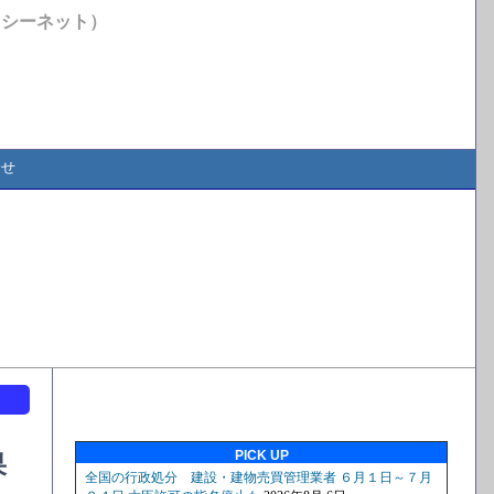
イシーネット）
合せ
ト
PICK UP
果