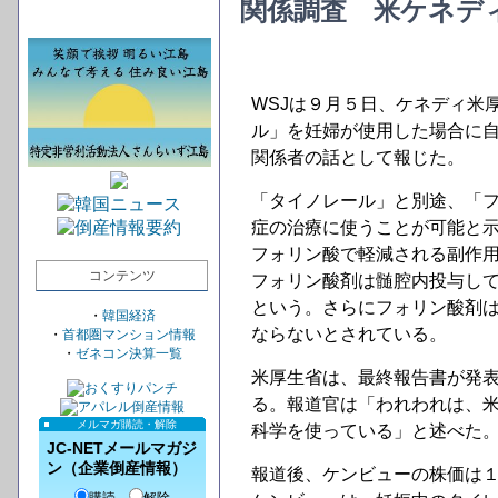
関係調査 米ケネデ
WSJは９月５日、ケネディ米厚
ル」を妊婦が使用した場合に
関係者の話として報じた。
「タイノレール」と別途、「
症の治療に使うことが可能と
フォリン酸で軽減される副作
コンテンツ
フォリン酸剤は髄腔内投与し
という。さらにフォリン酸剤
・
韓国経済
ならないとされている。
・
首都圏マンション情報
・
ゼネコン決算一覧
米厚生省は、最終報告書が発
る。報道官は「われわれは、
メルマガ購読・解除
科学を使っている」と述べた
JC-NETメールマガジ
ン（企業倒産情報）
報道後、ケンビューの株価は