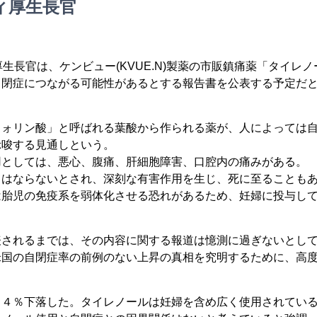
ィ厚生長官
生長官は、ケンビュー(KVUE.N)製薬の市販鎮痛薬「タイレノ
自閉症につながる可能性があるとする報告書を公表する予定だ
フォリン酸」と呼ばれる葉酸から作られる薬が、人によっては
示唆する見通しという。
用としては、悪心、腹痛、肝細胞障害、口腔内の痛みがある。
てはならないとされ、深刻な有害作用を生じ、死に至ることも
は胎児の免疫系を弱体化させる恐れがあるため、妊婦に投与し
表されるまでは、その内容に関する報道は憶測に過ぎないとし
米国の自閉症率の前例のない上昇の真相を究明するために、高
。
１４％下落した。タイレノールは妊婦を含め広く使用されてい