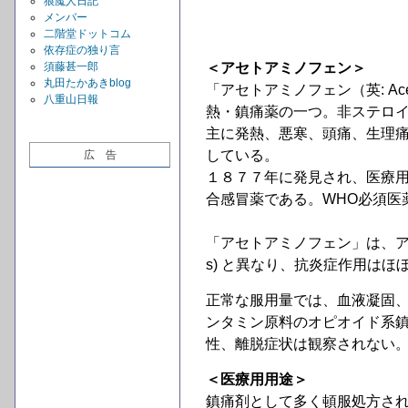
狼魔人日記
メンバー
二階堂ドットコム
依存症の独り言
＜アセトアミノフェン＞
須藤甚一郎
丸田たかあきblog
「アセトアミノフェン（英: Acet
八重山日報
熱・鎮痛薬の一つ。非ステロイ
主に発熱、悪寒、頭痛、生理
している。
広 告
１８７７年に発見され、医療
合感冒薬である。WHO必須医
「アセトアミノフェン」は、ア
s) と異なり、抗炎症作用はほ
正常な服用量では、血液凝固
ンタミン原料のオピオイド系
性、離脱症状は観察されない
＜医療用用途＞
鎮痛剤として多く頓服処方さ