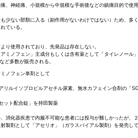
肉痛、神経痛、小規模から中規模な手術後などの鎮痛目的で使
最も少ない部類に入る（副作用がないわけではない）ため、多
されている。
前より使用されており、先発品は存在しない。
アミノフェン」主成分もしくは含有薬として「タイレノール」(
」など多数が販売される。
アミノフェン単剤として
アリルイソプロピルアセチル尿素、無水カフェイン合剤の「S
セット配合錠」を持田製薬
め、消化器疾患で内服不可能な患者には投与が難しかったが、
注射製剤として「アセリオ」（ガラスバイアル製剤）を発売し