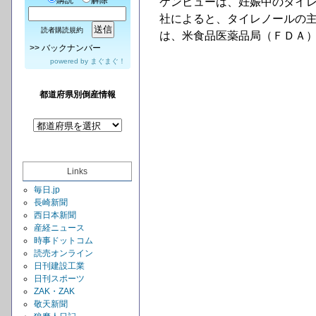
購読
解除
ケンビューは、妊娠中のタイ
社によると、タイレノールの
読者購読規約
は、米食品医薬品局（ＦＤＡ
>>
バックナンバー
powered by
まぐまぐ！
都道府県別倒産情報
Links
毎日.jp
長崎新聞
西日本新聞
産経ニュース
時事ドットコム
読売オンライン
日刊建設工業
日刊スポーツ
ZAK・ZAK
敬天新聞