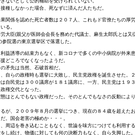
できないとして公的補助を受けられていない。
を接種しなかった場合、死なずに済んだ人たちだ。
因果関係を認めた死亡者数は２０７人、これもド官僚たちの厚
ている。
労大臣(親父が医師会会長を務めた代議士、麻生太郎氏とは又
の参院選の東京選挙区で落選した。
な利益誘導の結束力もなく、新コロナで多くの中小病院が外来
応援どころでなくなったようだ。
その矛先は当然、石破首相だ。
ま、自らの政権時も選挙に大敗し、民主党政権を誕生させた。
では自民党は３００議席が１８１議席に、一方、民主党は１９
、政権交代となった。
実態はとんでもない政権だった。そのとんでもなさの反動によ
。
なるが、２００９年８月の選挙につき、現在の８４歳を超えた
うだ。国会老害の極めか・・・。
く、周辺を巻き込むこともなく、世論を味方につけても利用す
索をし続け、物価に対しても何の決断力もなく、自ら失脚した