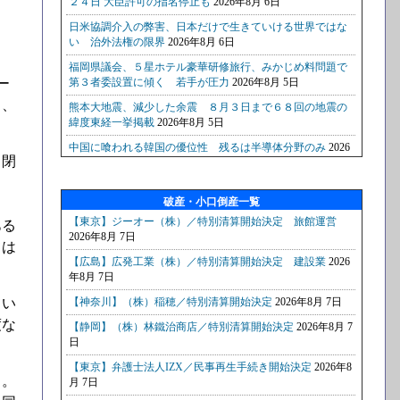
ー
と、
自閉
破産・小口倒産一覧
ある
ては
てい
度な
る。