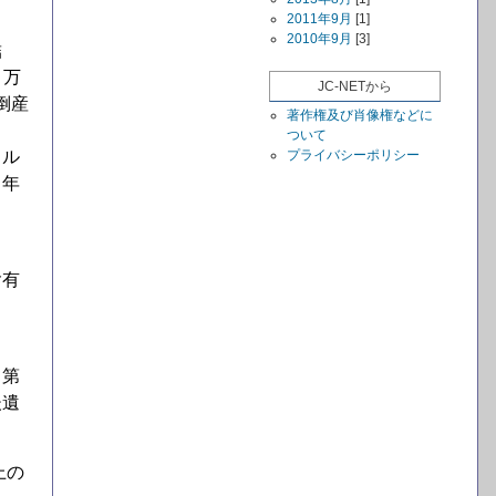
2011年9月
[1]
2010年9月
[3]
結
０万
JC-NETから
倒産
著作権及び肖像権などに
ついて
カル
プライバシーポリシー
３年
含有
て第
後遺
上の