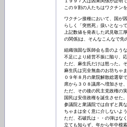
１９９７人は因果関係が証明
この９割の人たちはワクチン
ワクチン接種において、国が
らしく「突然死」扱いとなっ
上記数値を発表した武見敬三厚
の関係)は、そんなこんなで先
組織強固な医師会も昔のよう
不足により経営不振に陥り、
ただ、麻生氏だけは怒った。
麻生氏は完全無血のお坊ちゃ
０９年８月の衆院解散総選挙
席から３０８議席へ増加させ
ただ、その後の民主党政権の
国民は安倍政権を誕生させた
参議院と衆議院では自ずと異
ちゃまは全く意に介しないよ
ただ、石破氏は・・の弾はな
立ても知らず、年から年中模