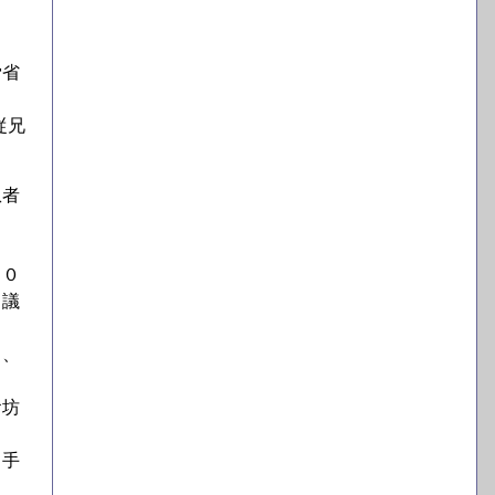
労省
従兄
患者
２０
３議
り、
お坊
る手
。