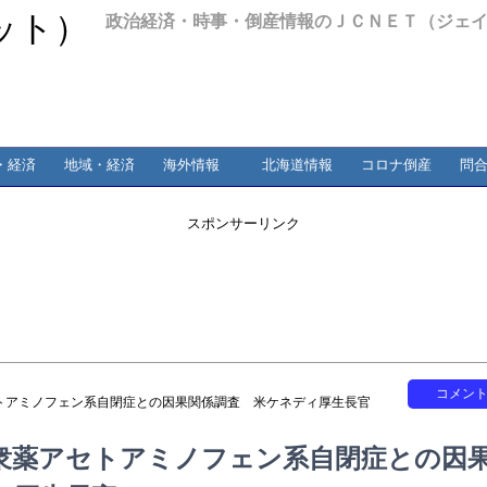
政治経済・時事・倒産情報のＪＣＮＥＴ（ジェ
・経済
地域・経済
海外情報
北海道情報
コロナ倒産
問
スポンサーリンク
コメン
トアミノフェン系自閉症との因果関係調査 米ケネディ厚生長官
衆薬アセトアミノフェン系自閉症との因