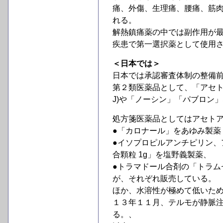
痛、外傷、生理痛、腰痛、筋
れる。
解熱鎮痛薬の中では副作用が
疾患で第一選択薬として使用
＜日本では＞
日本では承認審査体制の整備
第２類医薬品として、「アセト
J)や「ノーシン」「パブロン
処方箋医薬品としてはアセト
●「カロナール」をあゆみ製薬
●イソプロピルアンチピリン、
合顆粒 1g」を塩野義製薬、
●トラマドール合剤の「トラム
が、それぞれ販売している。
ほか、水溶性が極めて低いた
１３年１１月、テルモが静脈
る。、