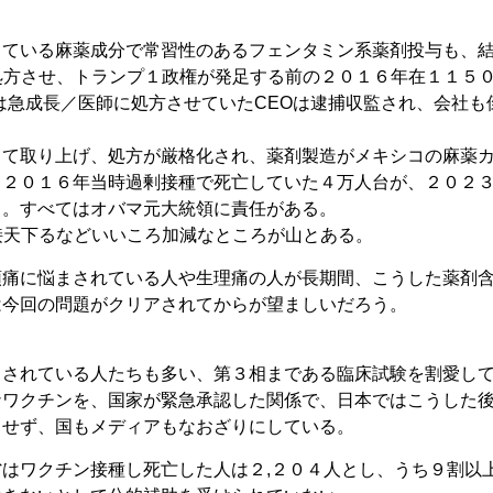
っている麻薬成分で常習性のあるフェンタミン系薬剤投与も、
処方させ、トランプ１政権が発足する前の２０１６年在１１５
は急成長／医師に処方させていたCEOは逮捕収監され、会社も
して取り上げ、処方が厳格化され、薬剤製造がメキシコの麻薬
、２０１６年当時過剰接種で死亡していた４万人台が、２０２
る。すべてはオバマ元大統領に責任がある。
接天下るなどいいころ加減なところが山とある。
頭痛に悩まされている人や生理痛の人が長期間、こうした薬剤
は今回の問題がクリアされてからが望ましいだろう。
まされている人たちも多い、第３相まである臨床試験を割愛し
ナワクチンを、国家が緊急承認した関係で、日本ではこうした
もせず、国もメディアもなおざりにしている。
はワクチン接種し死亡した人は２,２０４人とし、うち９割以