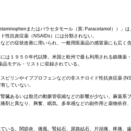
aminophenまたはパラセタモール（英: Paracetamol））」
ド性抗炎症薬（NSAIDs）には分類されない。
痛などの症状改善に用いられ、一般用医薬品の感冒薬にも広く
用には１９５０年代以降。米国と欧州で最も利用される鎮痛薬
薬品モデル・リストに収録されている。
スピリンやイブプロフェンなどの非ステロイド性抗炎症薬 (NSA
ぼ有していない。
、腎臓あるいは胎児の動脈管収縮などの影響が少ない。麻薬系
鎮痛剤と異なり、興奮、眠気、多幸感などの副作用と薬物依存
。
れている。関節炎、痛風、腎結石、尿路結石、片頭痛、疼痛、