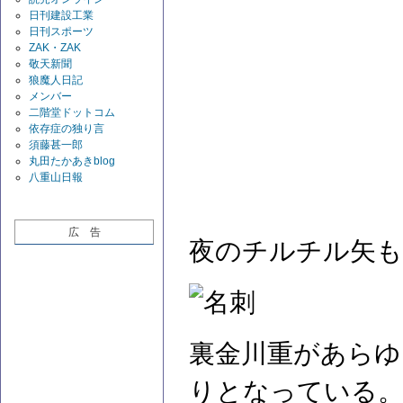
日刊建設工業
日刊スポーツ
ZAK・ZAK
敬天新聞
狼魔人日記
メンバー
二階堂ドットコム
依存症の独り言
須藤甚一郎
丸田たかあきblog
八重山日報
広 告
夜のチルチル矢も
裏金川重があらゆ
りとなっている