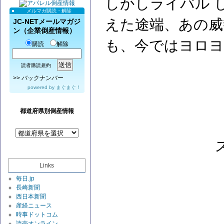
しかしライバル 
メルマガ購読・解除
えた途端、あの威
JC-NETメールマガジ
ン（企業倒産情報）
も、今ではヨロヨ
購読
解除
読者購読規約
>>
バックナンバー
powered by
まぐまぐ！
都道府県別倒産情報
Links
毎日.jp
長崎新聞
西日本新聞
産経ニュース
時事ドットコム
読売オンライン