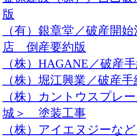
版
（有）銀章堂／破産開始
店 倒産要約版
（株）HAGANE／破産
（株）堀江興業／破産手
（株）カントウスプレー
城＞ 塗装工事
（株）アイエヌジーな