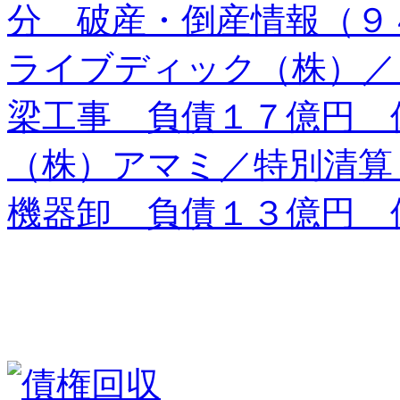
分 破産・倒産情報（９
ライブディック（株）／
梁工事 負債１７億円 
（株）アマミ／特別清算
機器卸 負債１３億円 