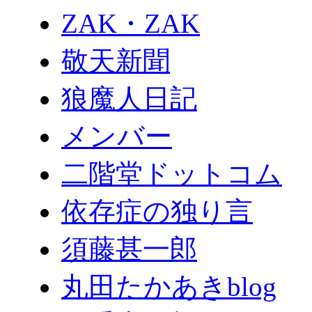
ZAK・ZAK
敬天新聞
狼魔人日記
メンバー
二階堂ドットコム
依存症の独り言
須藤甚一郎
丸田たかあきblog