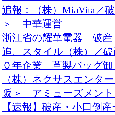
追報：（株）MiaVita
＞ 中華運営
浙江省の耀華電器 破産
追、スタイル（株）／破
０年企業 革製バッグ卸
（株）ネクサスエンター
阪＞ アミューズメント
【速報】破産・小口倒産