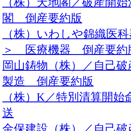
（株）天地閣／破産開始
閣 倒産要約版
（株）いわしや錦織医科
＞ 医療機器 倒産要約
岡山鋳物（株）／自己破
製造 倒産要約版
（株）K／特別清算開始
送
金保建設（株）／自己破