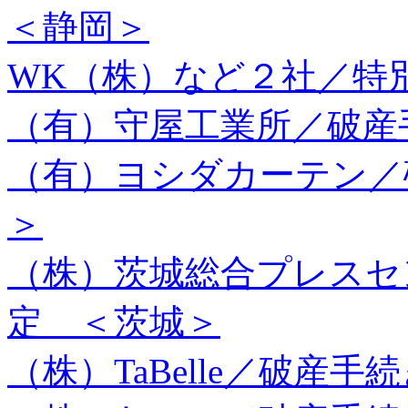
＜静岡＞
WK（株）など２社／特
（有）守屋工業所／破産
（有）ヨシダカーテン／
＞
（株）茨城総合プレスセ
定 ＜茨城＞
（株）TaBelle／破産