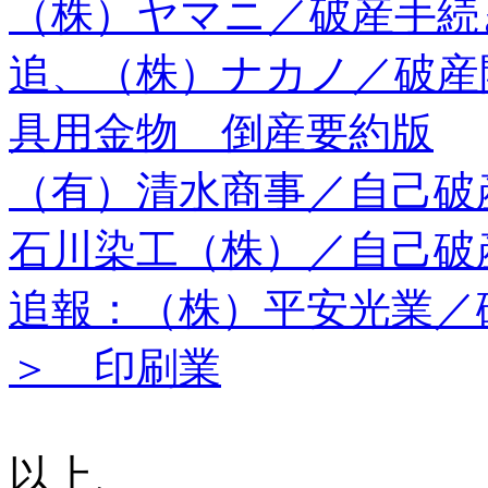
（株）ヤマニ／破産手続
追、（株）ナカノ／破産
具用金物 倒産要約版
（有）清水商事／自己破
石川染工（株）／自己破
追報：（株）平安光業／
＞ 印刷業
以上、