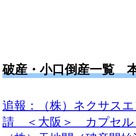
破産・小口倒産一覧 
追報：（株）ネクサスエ
請 ＜大阪＞ カプセル