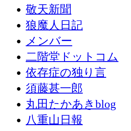
敬天新聞
狼魔人日記
メンバー
二階堂ドットコム
依存症の独り言
須藤甚一郎
丸田たかあきblog
八重山日報