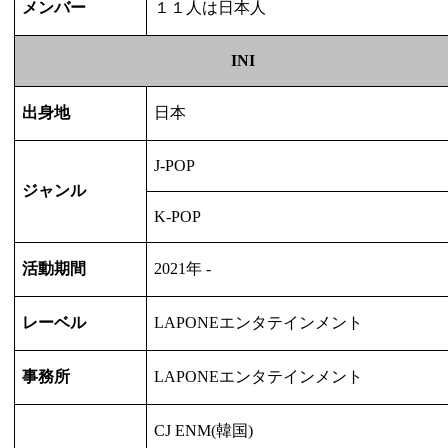
メンバー
１１人は日本人
INI
出身地
日本
J-POP
ジャンル
K-POP
活動期間
2021
年
-
レーベル
LAPONE
エンタテインメント
事務所
LAPONE
エンタテインメント
CJ ENM(
韓国
)