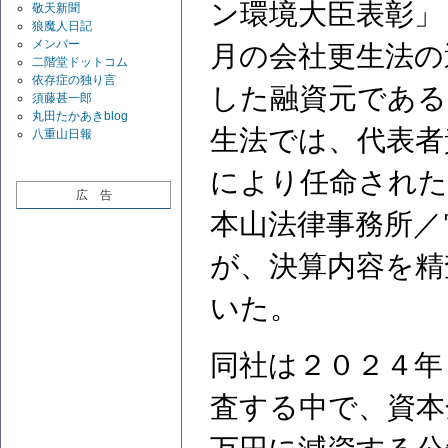
ン環境大臣表彰」
敬天新聞
狼魔人日記
メンバー
月の会社更生法の
二階堂ドットコム
依存症の独り言
した融資元である
須藤甚一郎
丸田たかあきblog
生法では、代表者
八重山日報
により任命された
広 告
本山法律事務所／
が、決算内容を精
いた。
同社は２０２４年
査する中で、資本