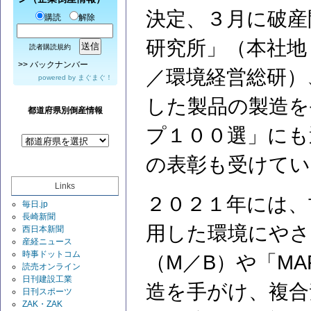
決定、３月に破産
購読
解除
研究所」（本社地
読者購読規約
>>
バックナンバー
／環境経営総研）
powered by
まぐまぐ！
した製品の製造を
都道府県別倒産情報
プ１００選」にも
の表彰も受けてい
Links
２０２１年には、
毎日.jp
長崎新聞
用した環境にやさ
西日本新聞
産経ニュース
時事ドットコム
（M／B）や「M
読売オンライン
日刊建設工業
造を手がけ、複合
日刊スポーツ
ZAK・ZAK