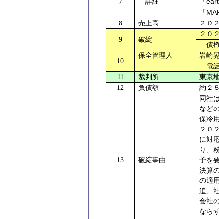
eart
7
詳細
「
MA
「
8
売上高
２０
２０
9
破綻
債権
保全管理人
岩崎
10
電話
11
裁判所
東京
12
負債額
約２
同社
など
保冷
２０
に対
り、
13
破綻事由
予を
決算
の適
追、
会社
なら