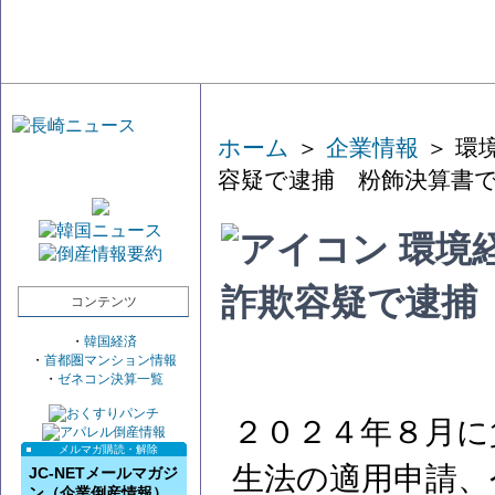
ホーム
＞
企業情報
＞ 環
容疑で逮捕 粉飾決算書
環境
詐欺容疑で逮捕
コンテンツ
・
韓国経済
・
首都圏マンション情報
・
ゼネコン決算一覧
２０２４年８月に
メルマガ購読・解除
生法の適用申請、
JC-NETメールマガジ
ン（企業倒産情報）