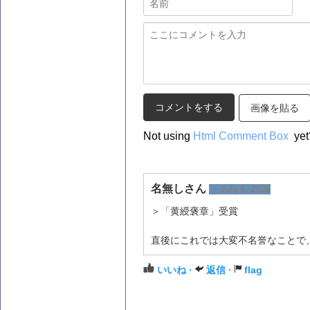
画像を貼る
Not using
Html Comment Box
yet
名無しさん
· July 6, 2026
＞「黄綬褒章」受賞
直後にこれでは大変不名誉なことで
いいね ·
返信 ·
flag