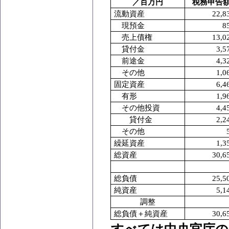
／百万円
税務申告
流動資産
22,8
現預金
8
売上債権
13,0
貸付金
3,5
前途金
4,3
その他
1,0
固定資産
6,4
有形
1,9
その他投資
4,4
貸付金
2,2
その他
繰延資産
1,3
総資産
30,6
総負債
25,5
純資産
5,1
調整
総負債＋純資産
30,6