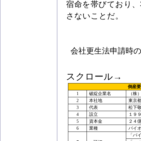
宿命を帯びており、
さないことだ。
会社更生法申請時
スクロール→
倒産
1
破綻企業名
（株
2
本社地
東京
3
代表
松下
4
設立
１９
5
資本金
２４
6
業種
バイ
「バ