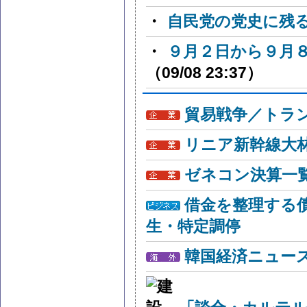
・
自民党の党史に残
・
９月２日から９月
（09/08 23:37）
貿易戦争／トラン
リニア新幹線大
ゼネコン決算一
借金を整理する
生・特定調停
韓国経済ニュー