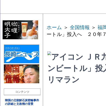
ホーム
＞
全国情報
＞
福
ートル」投入へ ２０年
ＪＲ
ンビートル」投
リマラン
コンテンツ
韓国の北朝鮮石炭密輸事件
の詳細と文政権の背景