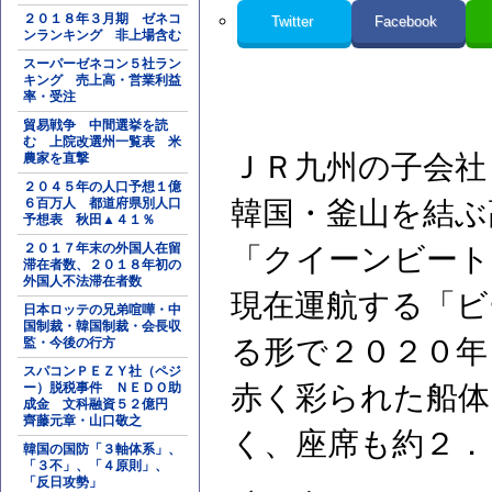
２０１８年３月期 ゼネコ
Twitter
Facebook
ンランキング 非上場含む
スーパーゼネコン５社ラン
キング 売上高・営業利益
率・受注
貿易戦争 中間選挙を読
む 上院改選州一覧表 米
ＪＲ九州の子会社
農家を直撃
２０４５年の人口予想１億
６百万人 都道府県別人口
韓国・釜山を結ぶ
予想表 秋田▲４１％
２０１７年末の外国人在留
「クイーンビート
滞在者数、２０１８年初の
外国人不法滞在者数
現在運航する「ビ
日本ロッテの兄弟喧嘩・中
国制裁・韓国制裁・会長収
る形で２０２０年
監・今後の行方
スパコンＰＥＺＹ社（ペジ
ー）脱税事件 ＮＥＤＯ助
赤く彩られた船体
成金 文科融資５２億円
齊藤元章・山口敬之
く、座席も約２．
韓国の国防「３軸体系」、
「３不」、「４原則」、
「反日攻勢」