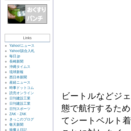
Links
Yahoo!ニュース
Yahoo!談合入札
毎日.jp
長崎新聞
沖縄タイムス
琉球新報
西日本新聞
産経ニュース
時事ドットコム
読売オンライン
ビートルなどジ
日刊建設工業
日刊建設工業
態で航行するため
日刊スポーツ
ZAK・ZAK
てシートベルト着
きっこのブログ
敬天新聞
狼魔人日記