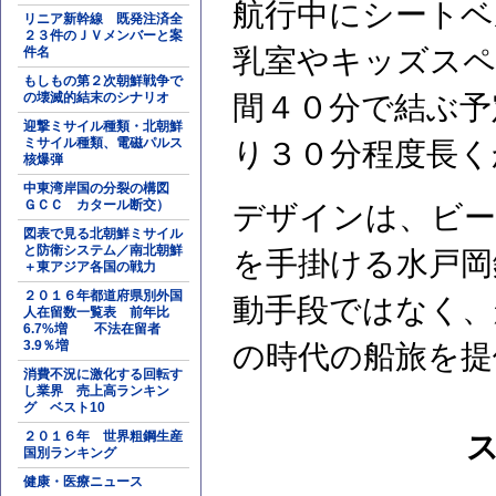
航行中にシートベ
リニア新幹線 既発注済全
２３件のＪＶメンバーと案
乳室やキッズスペ
件名
もしもの第２次朝鮮戦争で
の壊滅的結末のシナリオ
間４０分で結ぶ予
迎撃ミサイル種類・北朝鮮
ミサイル種類、電磁パルス
り３０分程度長く
核爆弾
中東湾岸国の分裂の構図
ＧＣＣ カタール断交）
デザインは、ビー
図表で見る北朝鮮ミサイル
と防衛システム／南北朝鮮
を手掛ける水戸岡
＋東アジア各国の戦力
２０１６年都道府県別外国
動手段ではなく、
人在留数一覧表 前年比
6.7%増 不法在留者
3.9％増
の時代の船旅を提
消費不況に激化する回転す
し業界 売上高ランキン
グ ベスト10
２０１６年 世界粗鋼生産
国別ランキング
健康・医療ニュース