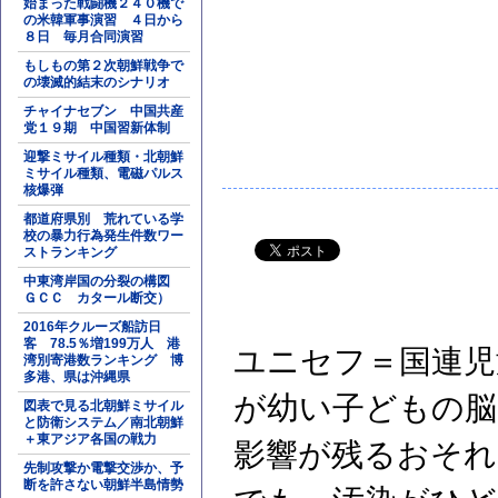
始まった戦闘機２４０機で
の米韓軍事演習 ４日から
８日 毎月合同演習
もしもの第２次朝鮮戦争で
の壊滅的結末のシナリオ
チャイナセブン 中国共産
党１９期 中国習新体制
迎撃ミサイル種類・北朝鮮
ミサイル種類、電磁パルス
核爆弾
都道府県別 荒れている学
校の暴力行為発生件数ワー
ストランキング
中東湾岸国の分裂の構図
ＧＣＣ カタール断交）
2016年クルーズ船訪日
客 78.5％増199万人 港
ユニセフ＝国連児
湾別寄港数ランキング 博
多港、県は沖縄県
が幼い子どもの脳
図表で見る北朝鮮ミサイル
と防衛システム／南北朝鮮
＋東アジア各国の戦力
影響が残るおそれ
先制攻撃か電撃交渉か、予
断を許さない朝鮮半島情勢