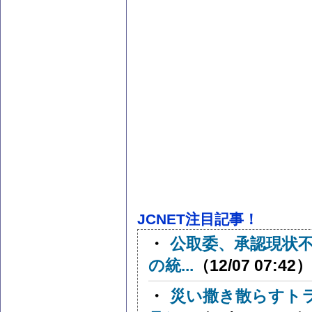
JCNET注目記事！
・
公取委、承認現状
の統...
（12/07 07:42）
・
災い撒き散らすト