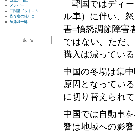
韓国ではディー
メンバー
二階堂ドットコム
ル車）に伴い、怒
依存症の独り言
須藤甚一郎
害=憤怒調節障害
ではない。ただ、
広 告
購入は減っている
中国の冬場は集中
原因となっている
に切り替えられて
中国では自動車を
響は地域への影響