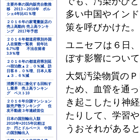
でも、汚染がひど
主要外車の国内販売台数推
移 2013～2016年 ポル
多い中国やインド
シェ4年比41％増
２０１６年の家電量販店の
策を呼びかけた。
売上高動向 売上高ランキ
ング 2017年予想
２０１６年都道府県別外国
ユニセフは６日、
人在留数一覧表 前年比
6.7%増 不法在留者
3.9％増
ぼす影響について
２０１６年の都道府県別延
べ宿泊数▲２．０％減、訪
日客８．０％増、日本人客
大気汚染物質のＰ
▲３．６％減
消費不況に激化する回転す
ため、血管を通っ
し業界 売上高ランキン
グ ベスト10
き起こしたり神経
２０１６年分譲マンション
販売戸数ランキング 住
友不動産３年連続首位
たりして、学習や
日本の国別輸出入額
2010年×2015年比較ほ
うおそれがある
か 円とドルベース 中国
の国別輸出入