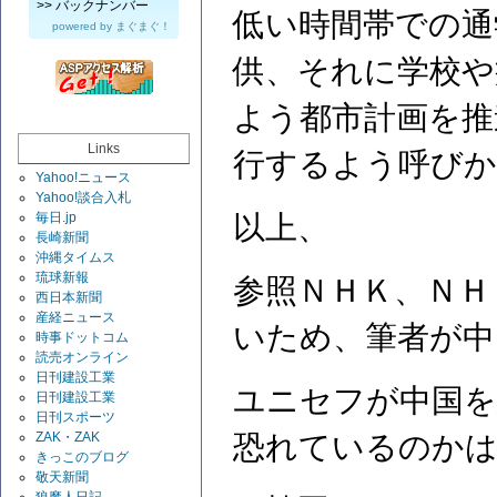
>>
バックナンバー
低い時間帯での通
powered by
まぐまぐ！
供、それに学校や
よう都市計画を推
Links
行するよう呼び
Yahoo!ニュース
Yahoo!談合入札
毎日.jp
以上、
長崎新聞
沖縄タイムス
琉球新報
参照ＮＨＫ、ＮＨ
西日本新聞
産経ニュース
いため、筆者が中
時事ドットコム
読売オンライン
日刊建設工業
ユニセフが中国を
日刊建設工業
日刊スポーツ
ZAK・ZAK
恐れているのかは
きっこのブログ
敬天新聞
狼魔人日記