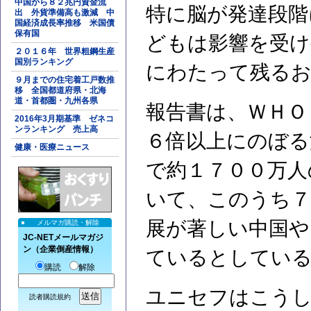
中国から８２兆円資金流
特に脳が発達段階
出 外貨準備高も激減 中
国経済成長率推移 米国債
保有国
どもは影響を受け
２０１６年 世界粗鋼生産
国別ランキング
にわたって残る
９月までの住宅着工戸数推
移 全国都道府県・北海
道・首都圏・九州各県
報告書は、ＷＨＯ
2016年3月期基準 ゼネコ
ンランキング 売上高
６倍以上にのぼる
健康・医療ニュース
で約１７００万人
いて、このうち７
展が著しい中国や
メルマガ購読・解除
JC-NETメールマガジ
ン（企業倒産情報）
ているとしてい
購読
解除
ユニセフはこうし
読者購読規約