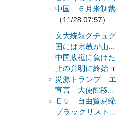
中国 ６月米制裁
（11/28 07:57）
文大統領グチュ
国には宗教が山...
中国政権に負け
止の弁明に終始
（
災源トランプ 
宣言 大使館移...
ＥＵ 自由貿易
ブラックリスト...