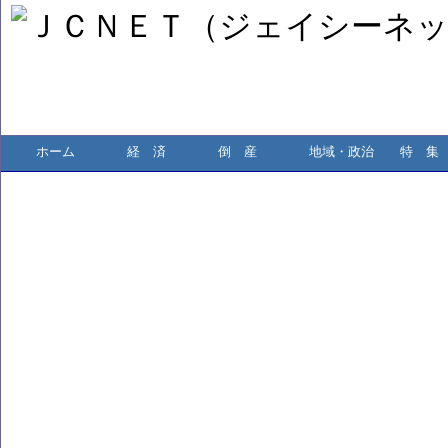
ホーム
経 済
倒 産
地域・政治
特 集