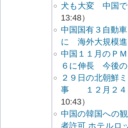
犬も大変 中国
13:48）
中国国有３自動車
に 海外大規模進
中国１１月のＰＭ
６に伸長 今後の
２９日の北朝鮮ミ
事 １２月２４
10:43）
中国の韓国への観
者許可 ホテルロ