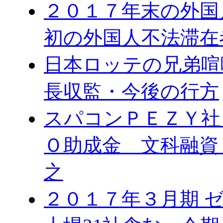
２０１７年末の外国
初の外国人不法滞在
日本ロッテの兄弟喧
長収監・今後の行方
スパコンＰＥＺＹ社
Ｏ助成金 文科融資
之
２０１７年３月期 