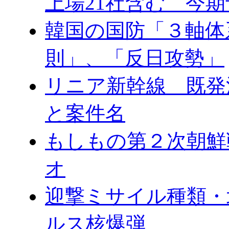
上場21社含む 今
韓国の国防「３軸体
則」、「反日攻勢」
リニア新幹線 既発
と案件名
もしもの第２次朝鮮
オ
迎撃ミサイル種類・
ルス核爆弾