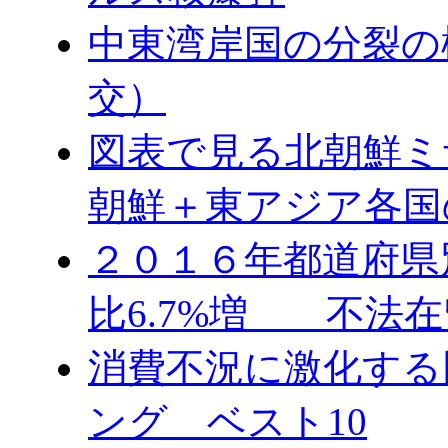
中東湾岸国の分裂の
交）
図表で見る北朝鮮ミ
朝鮮＋東アジア各国
２０１６年都道府県
比6.7%増 不法在
消費不況に激化する
ング ベスト10