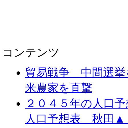
コンテンツ
貿易戦争 中間選
米農家を直撃
２０４５年の人口予
人口予想表 秋田▲