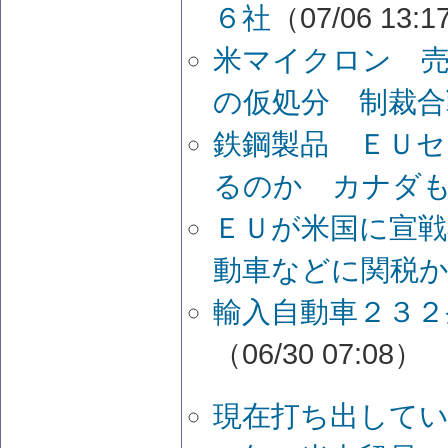
６社
（07/06 13:
米マイクロン 
の仮処分 制裁合
鉄鋼製品 ＥＵ
るのか カナダ
ＥＵが米国に宣戦
動車などに関税
輸入自動車２３２
（06/30 07:08）
現在打ち出して