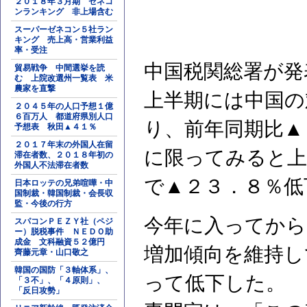
２０１８年３月期 ゼネコ
ンランキング 非上場含む
スーパーゼネコン５社ラン
キング 売上高・営業利益
率・受注
中国税関総署が発
貿易戦争 中間選挙を読
む 上院改選州一覧表 米
農家を直撃
上半期には中国の
２０４５年の人口予想１億
６百万人 都道府県別人口
り、前年同期比▲
予想表 秋田▲４１％
２０１７年末の外国人在留
に限ってみると上
滞在者数、２０１８年初の
外国人不法滞在者数
で▲２３．８％低
日本ロッテの兄弟喧嘩・中
国制裁・韓国制裁・会長収
監・今後の行方
今年に入ってから
スパコンＰＥＺＹ社（ペジ
ー）脱税事件 ＮＥＤＯ助
成金 文科融資５２億円
増加傾向を維持し
齊藤元章・山口敬之
韓国の国防「３軸体系」、
って低下した。
「３不」、「４原則」、
「反日攻勢」