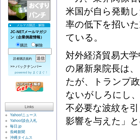
米国が自ら発動し
率の低下を招いた
メルマガ購読・解除
JC-NETメールマガジ
ている。
ン（企業倒産情報）
購読
解除
対外経済貿易大学
読者購読規約
の屠新泉院長は、
>>
バックナンバー
powered by
まぐまぐ！
たが、トランプ政
ないがしろにし、
不必要な波紋を引
Links
Yahoo!ニュース
影響を与えた」と
Yahoo!談合入札
毎日.jp
長崎新聞
沖縄タイムス