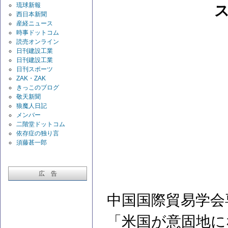
琉球新報
西日本新聞
産経ニュース
時事ドットコム
読売オンライン
日刊建設工業
日刊建設工業
日刊スポーツ
ZAK・ZAK
きっこのブログ
敬天新聞
狼魔人日記
メンバー
二階堂ドットコム
依存症の独り言
須藤甚一郎
広 告
中国国際貿易学会
「米国が意固地に