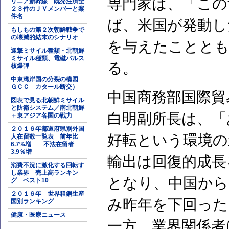
専門家は、「この
リニア新幹線 既発注済全
２３件のＪＶメンバーと案
件名
ば、米国が発動し
もしもの第２次朝鮮戦争で
の壊滅的結末のシナリオ
を与えたこととも
迎撃ミサイル種類・北朝鮮
ミサイル種類、電磁パルス
る。
核爆弾
中東湾岸国の分裂の構図
ＧＣＣ カタール断交）
中国商務部国際貿
図表で見る北朝鮮ミサイル
と防衛システム／南北朝鮮
白明副所長は、「
＋東アジア各国の戦力
２０１６年都道府県別外国
好転という環境の
人在留数一覧表 前年比
6.7%増 不法在留者
3.9％増
輸出は回復的成長
消費不況に激化する回転す
し業界 売上高ランキン
となり、中国から
グ ベスト10
２０１６年 世界粗鋼生産
み昨年を下回った
国別ランキング
健康・医療ニュース
一方、業界関係者