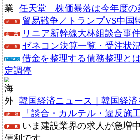
任天堂 株価暴落は今年度の
貿易戦争／トランプVS中国
リニア新幹線大林組談合事
ゼネコン決算一覧・受注状
借金を整理する債務整理と
定調停
韓国経済ニュース｜韓国経済
「談合・カルテル・違反施
いま建設業界の求人が急増
便利です。