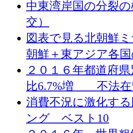
中東湾岸国の分裂の
交）
図表で見る北朝鮮ミ
朝鮮＋東アジア各国
２０１６年都道府県
比6.7%増 不法在
消費不況に激化する
ング ベスト10