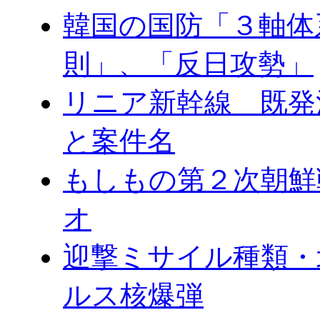
韓国の国防「３軸体
則」、「反日攻勢」
リニア新幹線 既発
と案件名
もしもの第２次朝鮮
オ
迎撃ミサイル種類・
ルス核爆弾