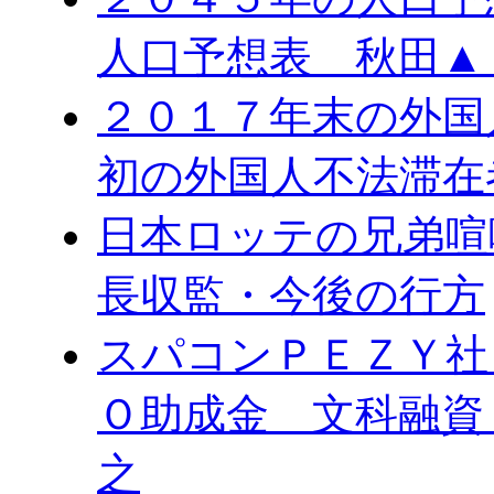
人口予想表 秋田▲
２０１７年末の外国
初の外国人不法滞在
日本ロッテの兄弟喧
長収監・今後の行方
スパコンＰＥＺＹ社
Ｏ助成金 文科融資
之