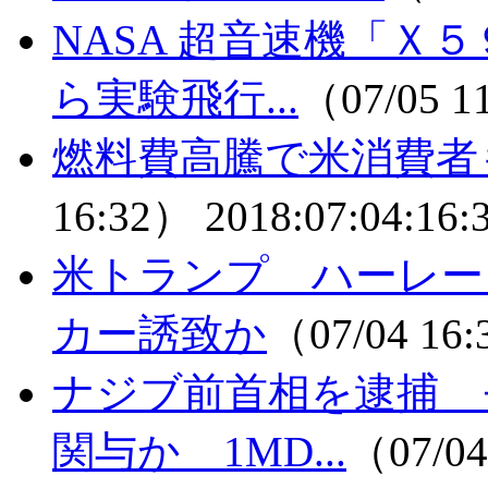
NASA 超音速機「Ｘ
ら実験飛行...
（07/05 1
燃料費高騰で米消費者
16:32）
2018:07:04:16:
米トランプ ハーレー
カー誘致か
（07/04 16
ナジブ前首相を逮捕 
関与か 1MD...
（07/04