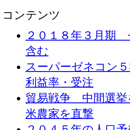
コンテンツ
２０１８年３月期 
含む
スーパーゼネコン５
利益率・受注
貿易戦争 中間選
米農家を直撃
２０４５年の人口予