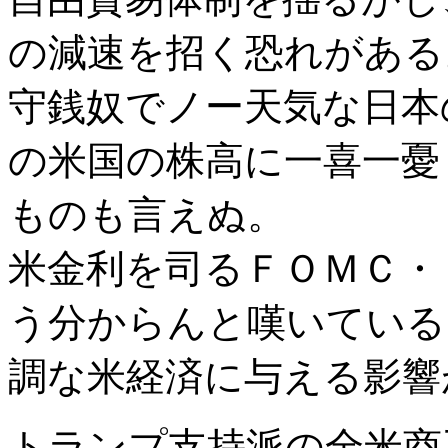
の減速を招く恐れがある
守銭奴でノー天気な日本
の米国の株高に一喜一憂
ものも言えぬ。
米金利を司るＦＯＭＣ・
う分からんと嘆いている
調な米経済に与える影響
トランプ支持派の全米商