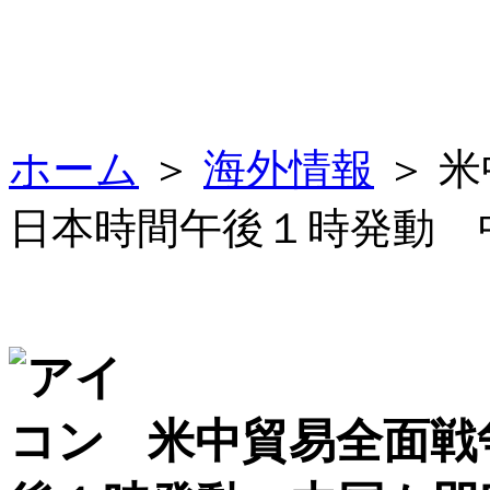
ホーム
＞
海外情報
＞ 
日本時間午後１時発動 
米中貿易全面戦