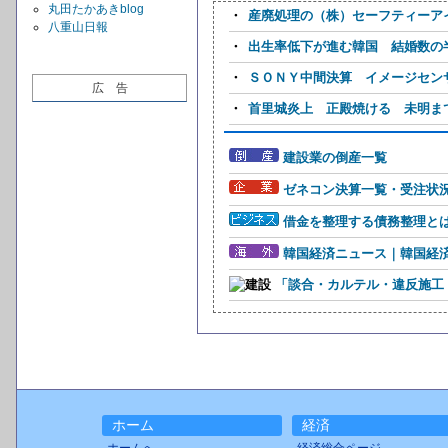
丸田たかあきblog
・
産廃処理の（株）セーフティーアイ
八重山日報
・
出生率低下が進む韓国 結婚数の
・
ＳＯＮＹ中間決算 イメージセンサ
広 告
・
首里城炎上 正殿焼ける 未明ま
建設業の倒産一覧
ゼネコン決算一覧・受注状
借金を整理する債務整理と
韓国経済ニュース｜韓国経
「談合・カルテル・違反施工
ホーム
経済