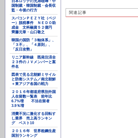
日本ロッテの兄弟喧嘩・中
国制裁・韓国制裁・会長収
監・今後の行方
関連記事
スパコンＰＥＺＹ社（ペジ
ー）脱税事件 ＮＥＤＯ助
成金 文科融資５２億円
齊藤元章・山口敬之
韓国の国防「３軸体系」、
「３不」、「４原則」、
「反日攻勢」
リニア新幹線 既発注済全
２３件のＪＶメンバーと案
件名
図表で見る北朝鮮ミサイル
と防衛システム／南北朝鮮
＋東アジア各国の戦力
２０１６年都道府県別外国
人在留数一覧表 前年比
6.7%増 不法在留者
3.9％増
消費不況に激化する回転す
し業界 売上高ランキン
グ ベスト10
２０１６年 世界粗鋼生産
国別ランキング