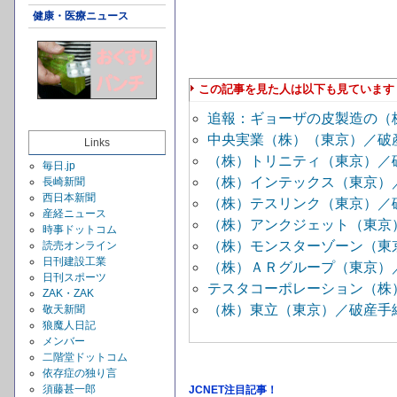
健康・医療ニュース
この記事を見た人は以下も見ています
追報：ギョーザの皮製造の（
中央実業（株）（東京）／破
Links
（株）トリニティ（東京）／
毎日.jp
（株）インテックス（東京）
長崎新聞
西日本新聞
（株）テスリンク（東京）／
産経ニュース
（株）アンクジェット（東京
時事ドットコム
（株）モンスターゾーン（東
読売オンライン
日刊建設工業
（株）ＡＲグループ（東京）
日刊スポーツ
テスタコーポレーション（株
ZAK・ZAK
（株）東立（東京）／破産手
敬天新聞
狼魔人日記
メンバー
二階堂ドットコム
依存症の独り言
須藤甚一郎
JCNET注目記事！