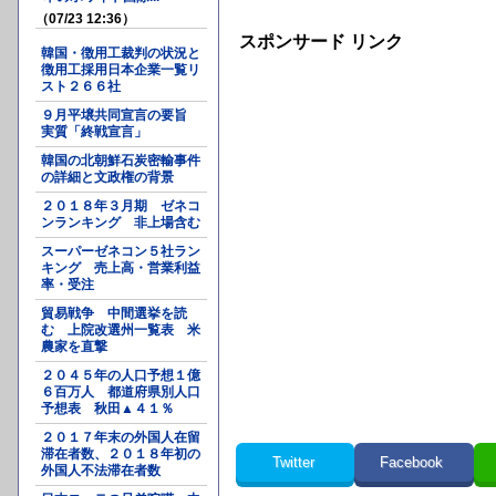
（07/23 12:36）
スポンサード リンク
韓国・徴用工裁判の状況と
徴用工採用日本企業一覧リ
スト２６６社
９月平壌共同宣言の要旨
実質「終戦宣言」
韓国の北朝鮮石炭密輸事件
の詳細と文政権の背景
２０１８年３月期 ゼネコ
ンランキング 非上場含む
スーパーゼネコン５社ラン
キング 売上高・営業利益
率・受注
貿易戦争 中間選挙を読
む 上院改選州一覧表 米
農家を直撃
２０４５年の人口予想１億
６百万人 都道府県別人口
予想表 秋田▲４１％
２０１７年末の外国人在留
滞在者数、２０１８年初の
Twitter
Facebook
外国人不法滞在者数