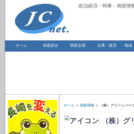
政治経済・時事・倒産情
ホーム
倒産総合
倒産全国
企業・経済
地域
ホーム
＞
倒産情報
＞ （株）グリーンパー
（株）グ