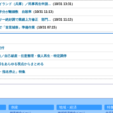
ランド（兵庫）／民事再生申請...
（10/31 13:31）
半分が離婚数 自殺率
（10/31 11:13）
ー絶好調で業績上方修正 部門...
（10/31 11:13）
で「首里城祭」準備作業
（10/31 07:15）
況付
は／自己破産・任意整理・個人再生・特定調停
済をあらゆる視点からまとめる
・指名停止」特集
倒産
地域・経済
特