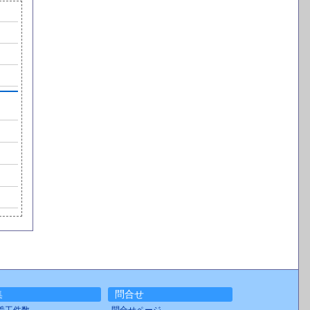
集
問合せ