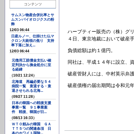
コンテンツ
サムスン物産合併比率とサ
ムスンバイオロジクスの粉
飾
12/03 06:44
ハーブティー販売の（株）グ
日産ルノー、仕掛けた仏マ
４日、東京地裁において破産
クロン大統領の焦り 支持
率下落に加え...
負債総額は約１億円。
12/03 06:44
元徴用工賠償金支払い確
同社は、平成１４年に設立、
定判決から換金処分に至
る経緯
破産管財人には、中村英示弁
（10/21 12:24）
北海道 再編必要な５４
破産債権の届出期間は令和元
病院一覧 衰退する・衰
退させられる北海...
（09/27 11:28）
日本の韓国への戦後支援
事業一覧 ９１事業案
件 戦後、韓国が日...
（08/13 16:33）
ＷＴＯ頼みの韓国 ＧＡ
ＴＴ５つの関連条項 日
本のホワイト国除...