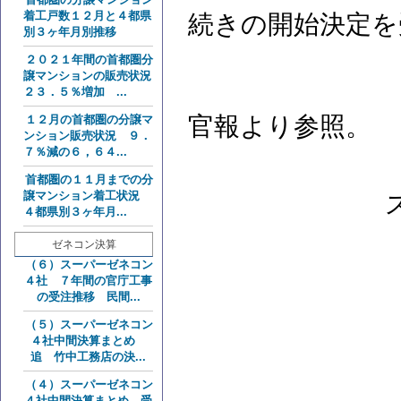
着工戸数１２月と４都県
続きの開始決定を
別３ヶ年月別推移
２０２１年間の首都圏分
譲マンションの販売状況
２３．５％増加 ...
官報より参照。
１２月の首都圏の分譲マ
ンション販売状況 ９．
７％減の６，６４...
首都圏の１１月までの分
譲マンション着工状況
４都県別３ヶ年月...
ゼネコン決算
（６）スーパーゼネコン
４社 ７年間の官庁工事
の受注推移 民間...
（５）スーパーゼネコン
４社中間決算まとめ
追 竹中工務店の決...
（４）スーパーゼネコン
４社中間決算まとめ 受