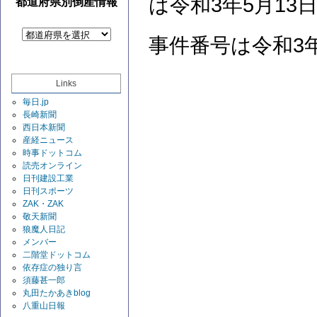
は令和3年5月13日
都道府県別倒産情報
事件番号は令和3年
Links
毎日.jp
長崎新聞
西日本新聞
産経ニュース
時事ドットコム
読売オンライン
日刊建設工業
日刊スポーツ
ZAK・ZAK
敬天新聞
狼魔人日記
メンバー
二階堂ドットコム
依存症の独り言
須藤甚一郎
丸田たかあきblog
八重山日報