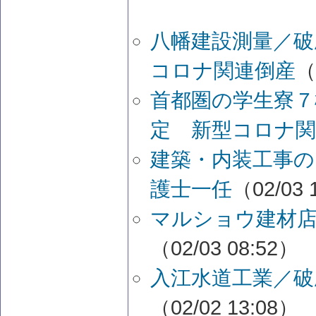
八幡建設測量／破
コロナ関連倒産
（
首都圏の学生寮７
定 新型コロナ関
建築・内装工事の
護士一任
（02/03 
マルショウ建材店
（02/03 08:52）
入江水道工業／破
（02/02 13:08）