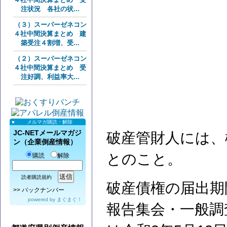
注状況 各社の状...
（３）スーパーゼネコン
４社中間決算まとめ 建
築受注４割増、受...
（２）スーパーゼネコン
４社中間決算まとめ 受
注好調、利益率大...
メルマガ購読・解除
JC-NETメールマガジ
破産管財人には、
ン（企業倒産情報）
とのこと。
購読
解除
読者購読規約
破産債権の届出期
>>
バックナンバー
powered by
まぐまぐ！
報告集会・一般調