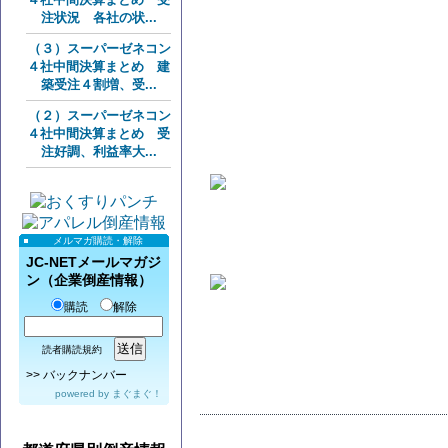
注状況 各社の状...
（３）スーパーゼネコン
４社中間決算まとめ 建
築受注４割増、受...
（２）スーパーゼネコン
４社中間決算まとめ 受
注好調、利益率大...
メルマガ購読・解除
JC-NETメールマガジ
ン（企業倒産情報）
購読
解除
読者購読規約
>>
バックナンバー
powered by
まぐまぐ！