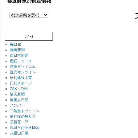
都道府県別倒産情報
Links
毎日.jp
長崎新聞
西日本新聞
産経ニュース
時事ドットコム
読売オンライン
日刊建設工業
日刊スポーツ
ZAK・ZAK
敬天新聞
狼魔人日記
メンバー
二階堂ドットコム
依存症の独り言
須藤甚一郎
丸田たかあきblog
八重山日報