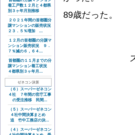
着工戸数１２月と４都県
別３ヶ年月別推移
89歳だった。
２０２１年間の首都圏分
譲マンションの販売状況
２３．５％増加 ...
１２月の首都圏の分譲マ
ンション販売状況 ９．
７％減の６，６４...
首都圏の１１月までの分
譲マンション着工状況
４都県別３ヶ年月...
ゼネコン決算
（６）スーパーゼネコン
４社 ７年間の官庁工事
の受注推移 民間...
（５）スーパーゼネコン
４社中間決算まとめ
追 竹中工務店の決...
（４）スーパーゼネコン
４社中間決算まとめ 受