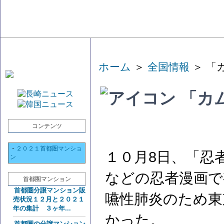
ホーム
＞
全国情報
＞ 「
「カ
コンテンツ
・
２０２１首都圏マンショ
１０月8日、「忍
ン
などの忍者漫画で
首都圏マンション
首都圏分譲マンション販
嚥性肺炎のため東
売状況１２月と２０２１
年の集計 ３ヶ年...
かった。
首都圏の分譲マンション