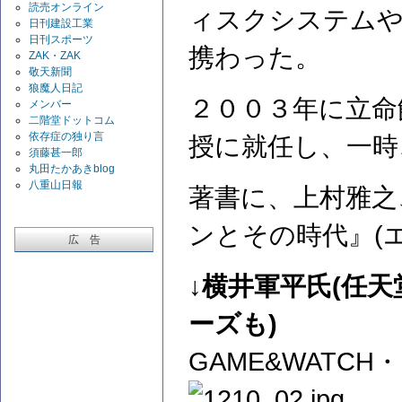
読売オンライン
ィスクシステム
日刊建設工業
日刊スポーツ
携わった。
ZAK・ZAK
敬天新聞
狼魔人日記
２００３年に立命
メンバー
二階堂ドットコム
依存症の独り言
授に就任し、一時
須藤甚一郎
丸田たかあきblog
八重山日報
著書に、上村雅之
ンとその時代』(
広 告
↓横井軍平氏(任
ーズも)
GAME&WATC