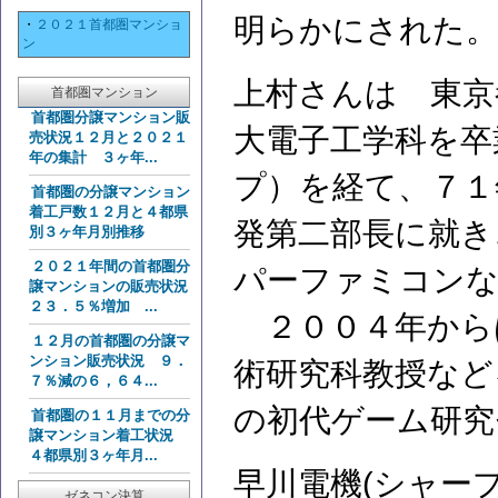
明らかにされた。
・
２０２１首都圏マンショ
ン
上村さんは 東京
首都圏マンション
首都圏分譲マンション販
大電子工学科を卒
売状況１２月と２０２１
年の集計 ３ヶ年...
プ）を経て、７１
首都圏の分譲マンション
着工戸数１２月と４都県
発第二部長に就き
別３ヶ年月別推移
２０２１年間の首都圏分
パーファミコンな
譲マンションの販売状況
２３．５％増加 ...
２００４年から
１２月の首都圏の分譲マ
ンション販売状況 ９．
術研究科教授など
７％減の６，６４...
の初代ゲーム研究
首都圏の１１月までの分
譲マンション着工状況
４都県別３ヶ年月...
早川電機(シャー
ゼネコン決算