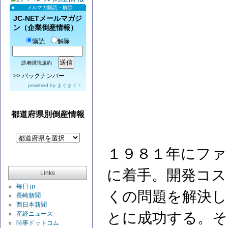
メルマガ購読・解除
JC-NETメールマガジ
ン（企業倒産情報）
購読
解除
読者購読規約
>>
バックナンバー
powered by
まぐまぐ！
都道府県別倒産情報
１９８１年にファ
に着手。開発コス
Links
毎日.jp
くの問題を解決し
長崎新聞
西日本新聞
とに成功する。そ
産経ニュース
時事ドットコム