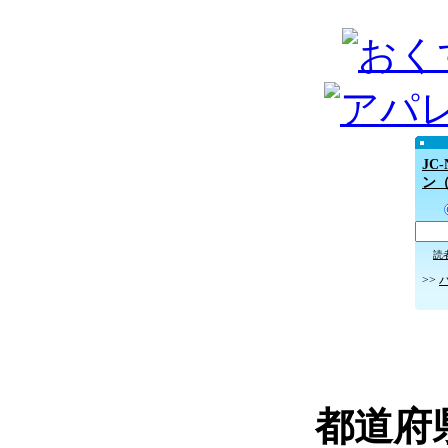
JC
ン
読
>>
都道府