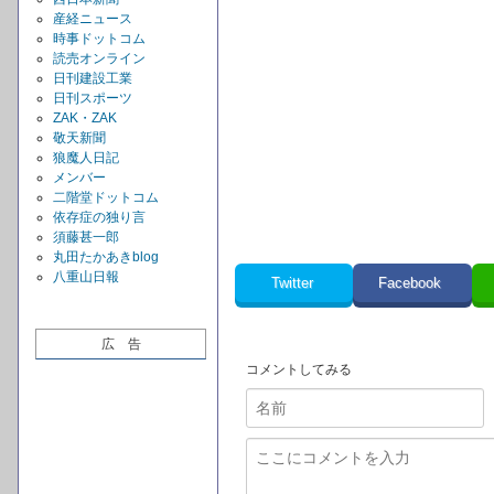
産経ニュース
時事ドットコム
読売オンライン
日刊建設工業
日刊スポーツ
ZAK・ZAK
敬天新聞
狼魔人日記
メンバー
二階堂ドットコム
依存症の独り言
須藤甚一郎
丸田たかあきblog
八重山日報
Twitter
Facebook
広 告
コメントしてみる