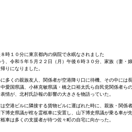
後８時１０分に東京都内の病院で永眠なされました
のう、令和５年５月２２日（月）午後６時３０分、家族（妻・
お帰りになりました。
めに多くの親族友人、関係者が空港降り口に待機、その中には
田中愛国県議、小林克敏県議・橋之口裕太氏ら自民党関係者ら
な表情が、北村氏訃報の影響の大きさを物語っていた。
棺は空港ビルに隣接する貨物ビルに運ばれた時に、親族・関係
山下博史県議が棺を霊柩車に安置し、山下博史県議が乗る車が
霊柩車は多くの支援者が待つ佐々町の自宅に向かった。