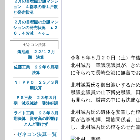
２月の首都圏分譲マンシ
ョン ４都県の着工戸数
と発売状況
２月の首都圏の分譲マン
ションの発売状況 ▲２
０．４％減 ４ヶ...
ゼネコン決算
鴻池組 ２２/１２月
期 決算
令和５年５月２０日（土）午
北村誠吾 衆議院議員が、き
佐藤工業 ２２年６月期
に守られて長崎空港に無言で
決算
ＮＩＰＰＯ ２３／３月
北村誠吾氏を御出迎いするた
期決算
県議会議員の山下博史県議、
ＰＳ三菱 ２３年３月
も見られ、厳粛の中にも沈痛
期 減収減益 受注好調
北村誠吾氏の遺体を安置した
ライト工業 ２３年３月
期決算 資材高の影響ほ
同が合掌礼拝、親族関係者、
とんど受けず
し、北村誠吾氏の棺をのせた
・
ゼネコン決算一覧