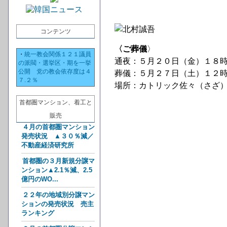
コンテンツ
〈ご葬儀
〉
・
統一教会関係１２１議員
通夜：５月２０日（金）１８
の派閥・選挙区・期を一挙
公開 党の教会依存度は４
葬儀：５月２７日（土）１２
７.２％
場所：カトリック佐々（さざ
首都圏マンション、着工と
販売
４月の首都圏マンション
発売状況 ▲３０％減／
不動産経済研究所
首都圏の３月新規分譲マ
ンション▲2.1％減、2.5
億円のWO...
２２年の地域別分譲マン
ションの発売状況 売主
ランキング