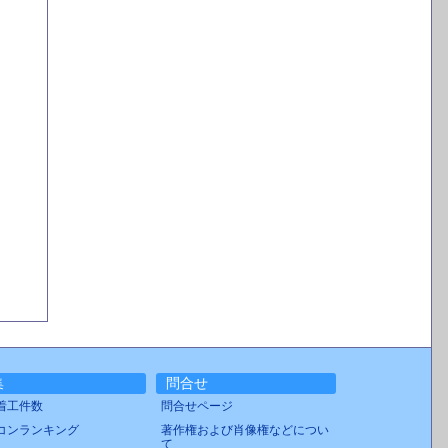
集
問合せ
着工件数
問合せページ
コンランキング
著作権および肖像権などについ
て