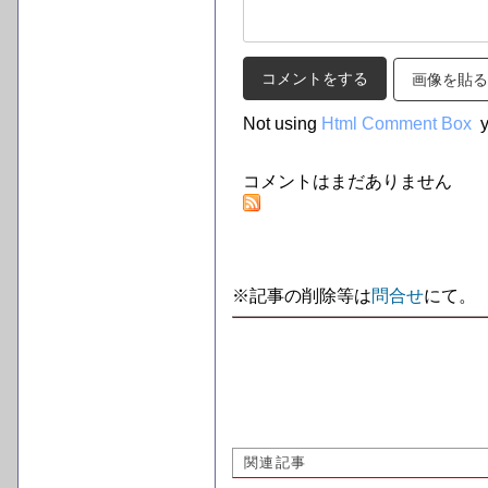
画像を貼る
Not using
Html Comment Box
y
コメントはまだありません
※記事の削除等は
問合せ
にて。
関連記事