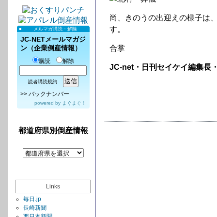
尚、きのうの出迎えの様子は、
す。
メルマガ購読・解除
JC-NETメールマガジ
ン（企業倒産情報）
合掌
購読
解除
JC-net・日刊セイケイ編集長
読者購読規約
>>
バックナンバー
powered by
まぐまぐ！
都道府県別倒産情報
Links
毎日.jp
長崎新聞
西日本新聞