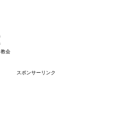
時
時
）教会
スポンサーリンク