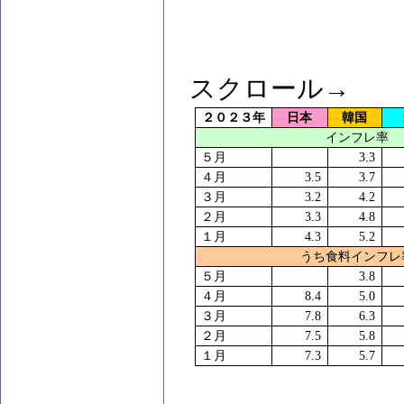
スクロール→
２０２３年
日本
韓国
インフレ率
５月
3.3
４月
3.5
3.7
３月
3.2
4.2
２月
3.3
4.8
１月
4.3
5.2
うち食料インフレ
５月
3.8
４月
8.4
5.0
３月
7.8
6.3
２月
7.5
5.8
１月
7.3
5.7