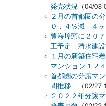
発売状況
（04/03 
２月の首都圏の分
０．４％減 ４ヶ
豊海埠頭に２０７
工予定 清水建設
１月の新築住宅着
マンション１２
首都圏の分譲マン
間推移
（02/27 
２０２２年分譲
発売戸数
（02/22 