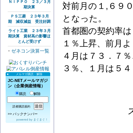
ＮＩＰＰＯ ２３／３月
対前月の１,６９
期決算
となった。
ＰＳ三菱 ２３年３月
期 減収減益 受注好調
首都圏の契約率は
ライト工業 ２３年３月
期決算 資材高の影響ほ
１％上昇、前月よ
とんど受けず
・
ゼネコン決算一覧
４月は７３．７％
３％、１月は５４
メルマガ購読・解除
JC-NETメールマガジ
ン（企業倒産情報）
購読
解除
読者購読規約
>>
バックナンバー
powered by
まぐまぐ！