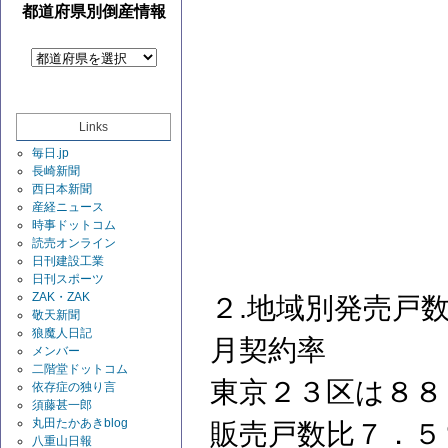
都道府県別倒産情報
Links
毎日.jp
長崎新聞
西日本新聞
産経ニュース
時事ドットコム
読売オンライン
日刊建設工業
日刊スポーツ
ZAK・ZAK
２.地域別発売戸
敬天新聞
狼魔人日記
月契約率
メンバー
二階堂ドットコム
東京２３区は８８
依存症の独り言
須藤甚一郎
丸田たかあきblog
販売戸数比７．５
八重山日報