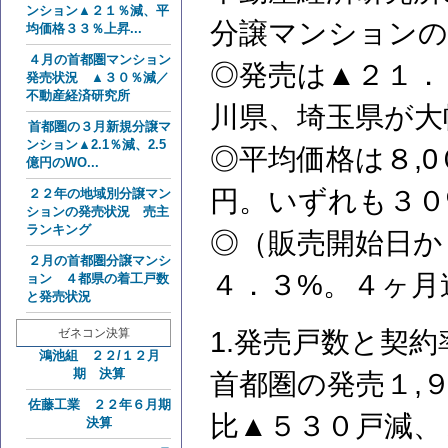
ンション▲２１％減、平
分譲マンションの
均価格３３％上昇...
４月の首都圏マンション
◎発売は▲２１．
発売状況 ▲３０％減／
不動産経済研究所
川県、埼玉県が大
首都圏の３月新規分譲マ
ンション▲2.1％減、2.5
◎平均価格は８,
億円のWO...
円。いずれも３０
２２年の地域別分譲マン
ションの発売状況 売主
ランキング
◎（販売開始日か
２月の首都圏分譲マンシ
４．３%。４ヶ月
ョン ４都県の着工戸数
と発売状況
ゼネコン決算
1.発売戸数と契約
鴻池組 ２２/１２月
期 決算
首都圏の発売１,
佐藤工業 ２２年６月期
比▲５３０戸減、
決算