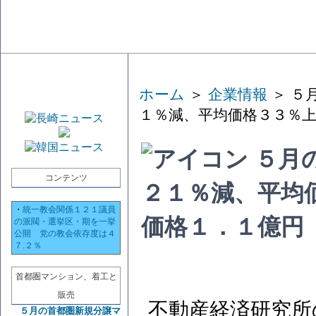
ホーム
＞
企業情報
＞ ５
１％減、平均価格３３％
５月
コンテンツ
２１％減、平均
・
統一教会関係１２１議員
価格１．１億円
の派閥・選挙区・期を一挙
公開 党の教会依存度は４
７.２％
首都圏マンション、着工と
販売
不動産経済研究所
５月の首都圏新規分譲マ