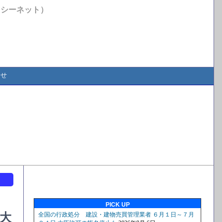
イシーネット）
合せ
ト
PICK UP
(大