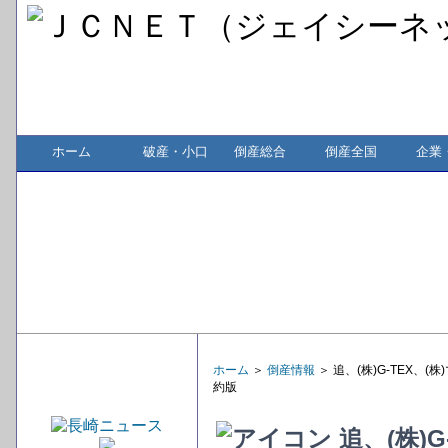
ホーム
破産・小口
倒産総合
倒産全国
企業
ホーム
＞
倒産情報
＞ 追、(株)G-TEX
約版
追、(株)