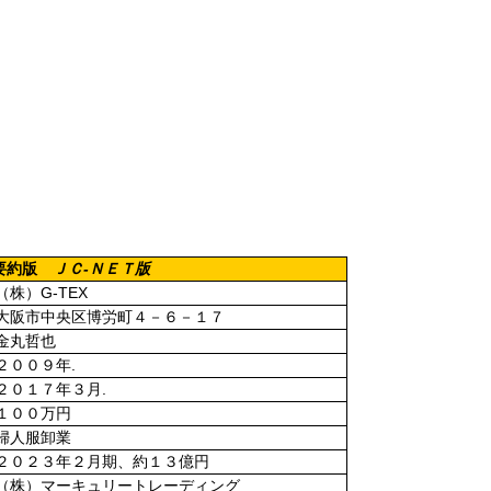
ＪＣ
-
ＮＥＴ版
要約版
G-TEX
（株）
大阪市中央区博労町４－６－１７
金丸哲也
.
２００９年
.
２０１７年３月
１００万円
婦人服卸業
２０２３年２月期、約１３億円
（株）マーキュリートレーディング