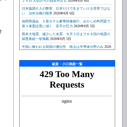
け
破産・小口倒産一覧