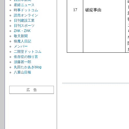
産経ニュース
17
破綻事由
時事ドットコム
読売オンライン
日刊建設工業
日刊スポーツ
ZAK・ZAK
敬天新聞
狼魔人日記
メンバー
二階堂ドットコム
依存症の独り言
須藤甚一郎
丸田たかあきblog
八重山日報
広 告