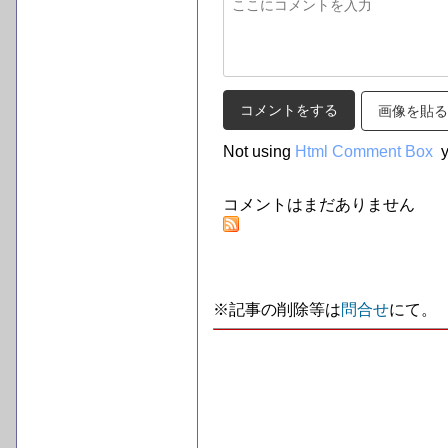
画像を貼る
Not using
Html Comment Box
y
コメントはまだありません
※記事の削除等は
問合せ
にて。