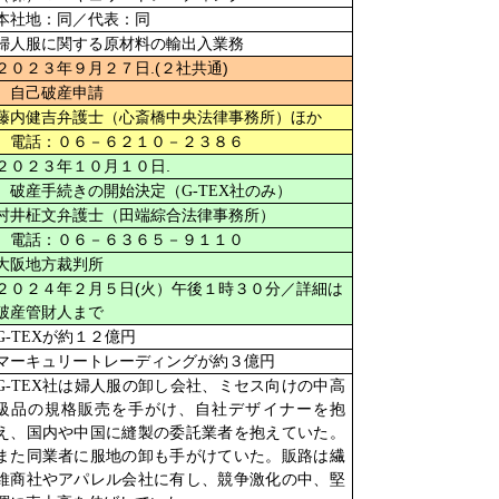
本社地：同／代表：同
婦人服に関する原材料の輸出入業務
.(
)
２０２３年９月２７日
２社共通
自己破産申請
藤内健吉弁護士（心斎橋中央法律事務所）ほか
電話：０６－６２１０－２３８６
.
２０２３年１０月１０日
破産手続きの開始決定（
G-TEX
社のみ）
村井柾文弁護士（田端綜合法律事務所）
電話：０６－６３６５－９１１０
大阪地方裁判所
(
２０２４年２月５日
火）午後１時３０分／詳細は
破産管財人まで
G-TEX
が約１２億円
マーキュリートレーディングが約３億円
G-TEX
社は婦人服の卸し会社、ミセス向けの中高
級品の規格販売を手がけ、自社デザイナーを抱
え、国内や中国に縫製の委託業者を抱えていた。
また同業者に服地の卸も手がけていた。販路は繊
維商社やアパレル会社に有し、競争激化の中、堅