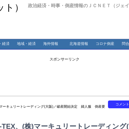
政治経済・時事・倒産情報のＪＣＮＥＴ（ジェ
・経済
地域・経済
海外情報
北海道情報
コロナ倒産
問
スポンサーリンク
コメン
、(株)マーキュリートレーディング(大阪)／破産開始決定 婦人服 倒産要
G-TEX、(株)マーキュリートレーディング