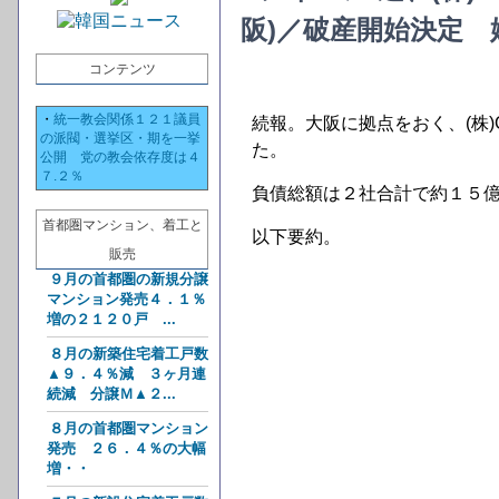
阪)／破産開始決定 
コンテンツ
・
統一教会関係１２１議員
続報。大阪に拠点をおく、(株)
の派閥・選挙区・期を一挙
た。
公開 党の教会依存度は４
７.２％
負債総額は２社合計で約１５
首都圏マンション、着工と
以下要約。
販売
９月の首都圏の新規分譲
マンション発売４．１％
増の２１２０戸 ...
８月の新築住宅着工戸数
▲９．４％減 ３ヶ月連
続減 分譲Ｍ▲２...
８月の首都圏マンション
発売 ２６．４％の大幅
増・・