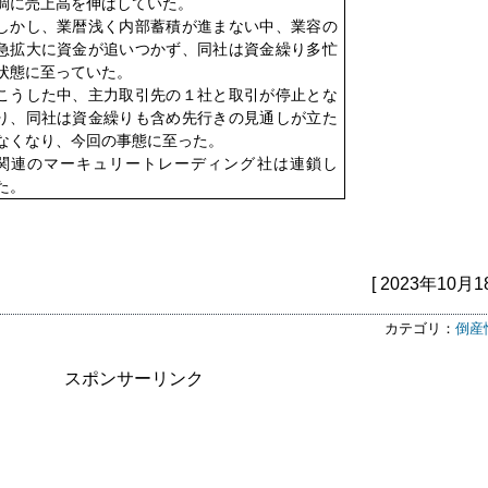
調に売上高を伸ばしていた。
しかし、業暦浅く内部蓄積が進まない中、業容の
急拡大に資金が追いつかず、同社は資金繰り多忙
状態に至っていた。
こうした中、主力取引先の１社と取引が停止とな
り、同社は資金繰りも含め先行きの見通しが立た
なくなり、今回の事態に至った。
関連のマーキュリートレーディング社は連鎖し
た。
[ 2023年10月1
カテゴリ：
倒産
スポンサーリンク