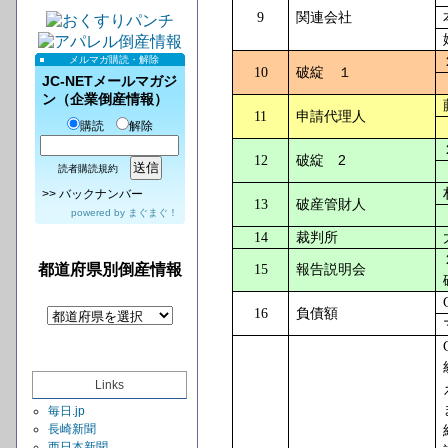
9
関連会社
メルマガ購読・解除
10
破綻 １
JC-NETメールマガジ
ン（企業倒産情報）
11
申請代理人
購読
解除
2
12
破綻
読者購読規約
>>
バックナンバー
13
破産管財人
powered by
まぐまぐ！
14
裁判所
都道府県別倒産情報
15
報告説明会
16
負債額
Links
毎日.jp
長崎新聞
西日本新聞