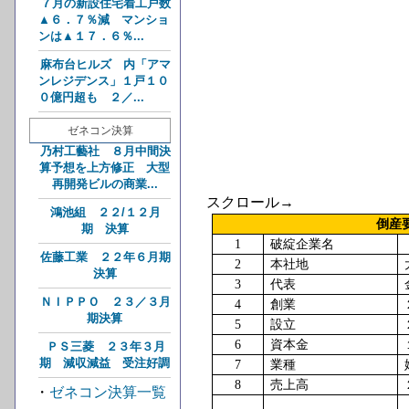
７月の新設住宅着工戸数
▲６．７％減 マンショ
ンは▲１７．６％...
麻布台ヒルズ 内「アマ
ンレジデンス」１戸１０
０億円超も ２／...
ゼネコン決算
乃村工藝社 ８月中間決
算予想を上方修正 大型
再開発ビルの商業...
スクロール→
鴻池組 ２２/１２月
倒産
期 決算
1
破綻企業名
佐藤工業 ２２年６月期
2
本社地
決算
3
代表
ＮＩＰＰＯ ２３／３月
4
創業
期決算
5
設立
6
資本金
ＰＳ三菱 ２３年３月
期 減収減益 受注好調
7
業種
8
売上高
・
ゼネコン決算一覧