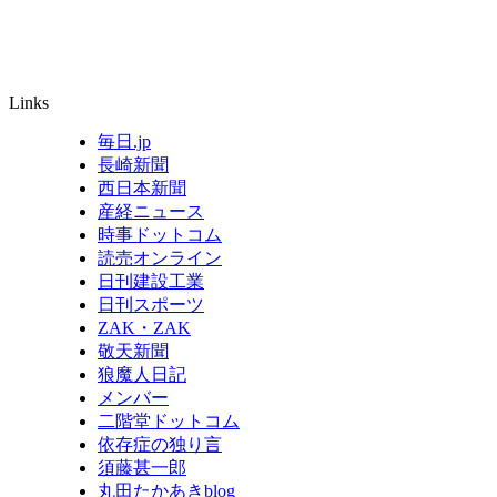
Links
毎日.jp
長崎新聞
西日本新聞
産経ニュース
時事ドットコム
読売オンライン
日刊建設工業
日刊スポーツ
ZAK・ZAK
敬天新聞
狼魔人日記
メンバー
二階堂ドットコム
依存症の独り言
須藤甚一郎
丸田たかあきblog