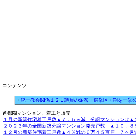
コンテンツ
・
統一教会関係１２１議員の派閥・選挙区・期を一挙
首都圏マンション、着工と販売
１月の新築住宅着工戸数▲７．５％減、分譲マンションは▲２５
２０２３年の全国新築分譲マンション発売戸数 ▲１０．
１２月の新築住宅着工戸数▲４％減の６万４５百戸 ７ヶ月