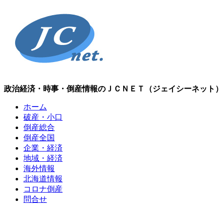
政治経済・時事・倒産情報のＪＣＮＥＴ（ジェイシーネット
ホーム
破産・小口
倒産総合
倒産全国
企業・経済
地域・経済
海外情報
北海道情報
コロナ倒産
問合せ