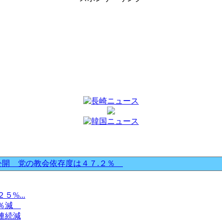
公開 党の教会依存度は４７.２％
%...
８％減
連続減