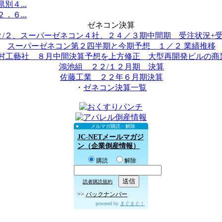
４...
６...
ゼネコン決算
２/２、スーパーゼネコン４社、２４／３期中間期 受注状況+受..
スーパーゼネコン第２四半期と今期予想 １／２ 業績推移
村工藝社 ８月中間決算予想を上方修正 大型再開発ビルの商業.
鴻池組 ２２/１２月期 決算
佐藤工業 ２２年６月期決算
・
ゼネコン決算一覧
メルマガ購読・解除
JC-NETメールマガジ
ン（企業倒産情報）
購読
解除
読者購読規約
>>
バックナンバー
powered by
まぐまぐ！