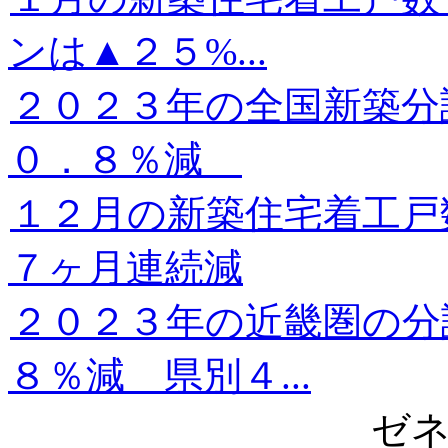
ンは▲２５%...
２０２３年の全国新築分
０．８％減
１２月の新築住宅着工
７ヶ月連続減
２０２３年の近畿圏の分
８％減 県別４...
ゼ