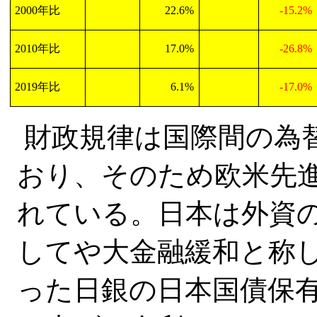
2000
年比
22.6%
-15.2%
2010
年比
17.0%
-26.8%
2019
年比
6.1%
-17.0%
財政規律は国際間の為
おり、そのため欧米先
れている。日本は外資
してや大金融緩和と称
った日銀の日本国債保