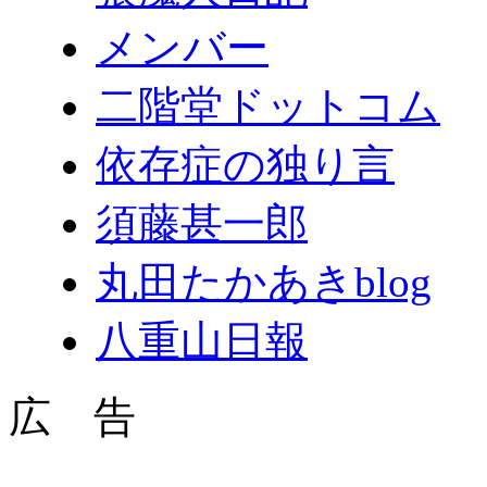
メンバー
二階堂ドットコム
依存症の独り言
須藤甚一郎
丸田たかあきblog
八重山日報
広 告