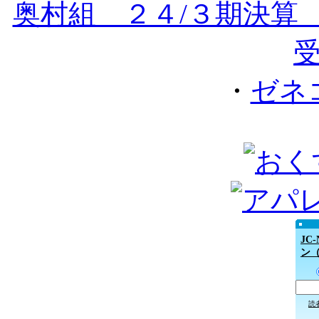
奥村組 ２４/３期決
・
ゼネ
JC
ン
読