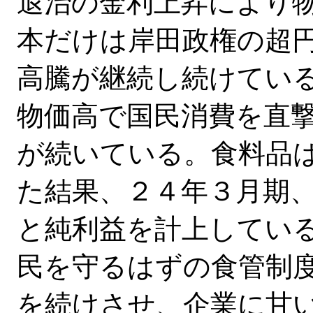
退治の金利上昇により
本だけは岸田政権の超
高騰が継続し続けてい
物価高で国民消費を直
が続いている。食料品
た結果、２４年３月期
と純利益を計上してい
民を守るはずの食管制
を続けさせ、企業に甘