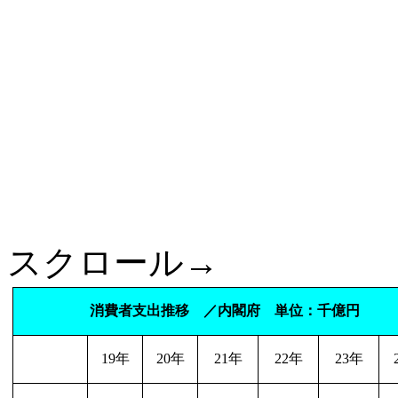
スクロール→
消費者支出推移 ／内閣府 単位：千億円
19
年
20
年
21
年
22
年
23
年