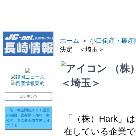
ホーム
＞
小口倒産・破産
決定 ＜埼玉＞
（株
＜埼玉＞
コンテンツ
・
統一教会関係１２１議員
の派閥・選挙区・期を一挙
「（株）Hark
公開 党の教会依存度は４
７.２％
在している企業で