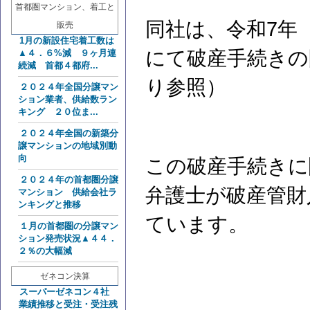
首都圏マンション、着工と
同社は、令和7年（
販売
1月の新設住宅着工数は
にて破産手続きの
▲４．６%減 ９ヶ月連
続減 首都４都府...
り参照）
２０２４年全国分譲マン
ション業者、供給数ラン
キング ２０位ま...
２０２４年全国の新築分
譲マンションの地域別動
向
この破産手続きに
２０２４年の首都圏分譲
弁護士が破産管財
マンション 供給会社ラ
ンキングと推移
ています。
１月の首都圏の分譲マン
ション発売状況▲４４．
２％の大幅減
ゼネコン決算
スーパーゼネコン４社
業績推移と受注・受注残