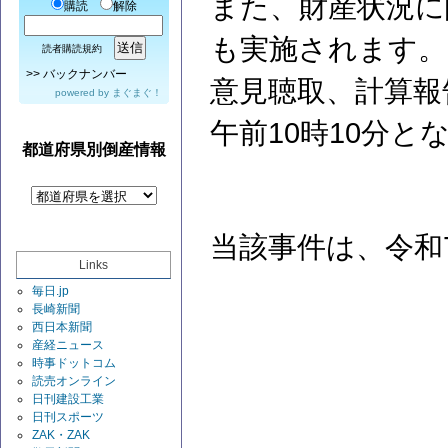
また、財産状況に
購読
解除
も実施されます。
読者購読規約
>>
バックナンバー
意見聴取、計算報
powered by
まぐまぐ！
午前10時10分と
都道府県別倒産情報
当該事件は、令和
Links
毎日.jp
長崎新聞
西日本新聞
産経ニュース
時事ドットコム
読売オンライン
日刊建設工業
日刊スポーツ
ZAK・ZAK