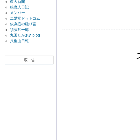
敬天新聞
狼魔人日記
メンバー
二階堂ドットコム
依存症の独り言
須藤甚一郎
丸田たかあきblog
八重山日報
広 告