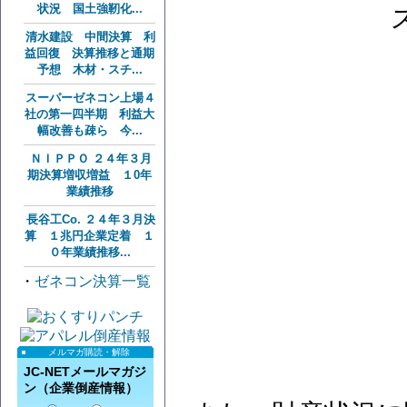
状況 国土強靭化...
清水建設 中間決算 利
益回復 決算推移と通期
予想 木材・スチ...
スーパーゼネコン上場４
社の第一四半期 利益大
幅改善も疎ら 今...
ＮＩＰＰＯ ２４年３月
期決算増収増益 １0年
業績推移
長谷工Co. ２４年３月決
算 １兆円企業定着 １
０年業績推移...
・
ゼネコン決算一覧
メルマガ購読・解除
JC-NETメールマガジ
ン（企業倒産情報）