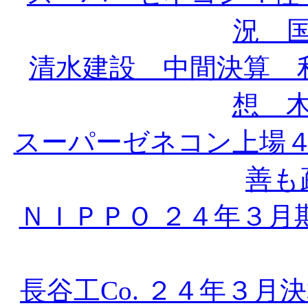
況 国
清水建設 中間決算 
想 木
スーパーゼネコン上場
善も疎
ＮＩＰＰＯ ２４年３月
長谷工Co. ２４年３