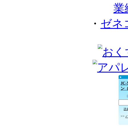
業
・
ゼネ
JC
ン
読
>>