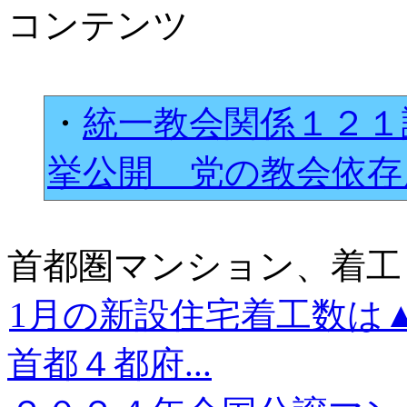
コンテンツ
・
統一教会関係１２１
挙公開 党の教会依
首都圏マンション、着工
1月の新設住宅着工数は
首都４都府...