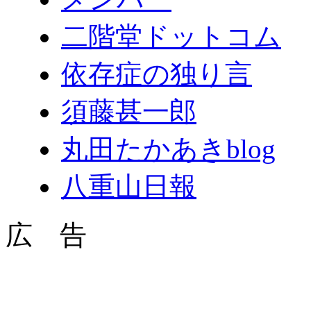
二階堂ドットコム
依存症の独り言
須藤甚一郎
丸田たかあきblog
八重山日報
広 告