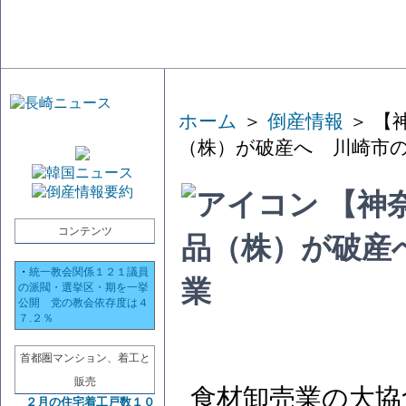
ホーム
＞
倒産情報
＞ 【
（株）が破産へ 川崎市
【神
コンテンツ
品（株）が破産
・
統一教会関係１２１議員
業
の派閥・選挙区・期を一挙
公開 党の教会依存度は４
７.２％
首都圏マンション、着工と
販売
食材卸売業の大協
２月の住宅着工戸数１０