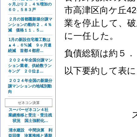
ヶ月ぶり２．４％増加の
市高津区向ケ丘42
６０，５８３戸
２月の首都圏新築分譲マ
業を停止して、破
ンションの動向２．４％
減 価格１１．５...
に一任した。
1月の新設住宅着工数は
▲４．６%減 ９ヶ月連
続減 首都４都府...
負債総額は約５．
２０２４年全国分譲マン
ション業者、供給数ラン
以下要約して表に
キング ２０位ま...
２０２４年全国の新築分
譲マンションの地域別動
向
ゼネコン決算
スーパーゼネコン４社
業績推移と受注・受注残
状況 国土強靭化...
清水建設 中間決算 利
益回復 決算推移と通期