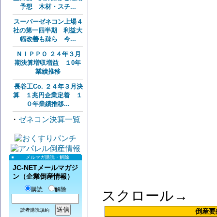
予想 木材・スチ...
スーパーゼネコン上場４
社の第一四半期 利益大
幅改善も疎ら 今...
ＮＩＰＰＯ ２４年３月
期決算増収増益 １0年
業績推移
長谷工Co. ２４年３月決
算 １兆円企業定着 １
０年業績推移...
・
ゼネコン決算一覧
メルマガ購読・解除
JC-NETメールマガジ
ン（企業倒産情報）
購読
解除
スクロール→
読者購読規約
倒産