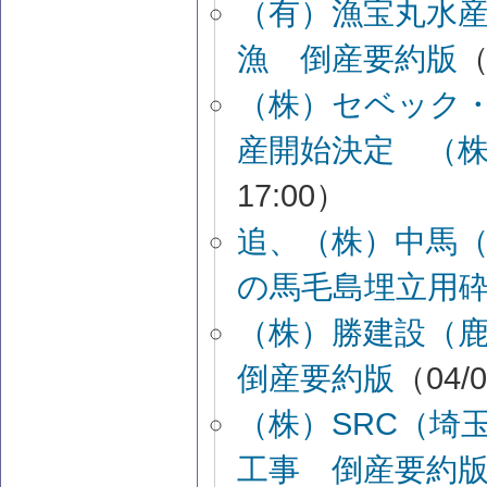
（有）漁宝丸水
漁 倒産要約版
（
（株）セベック
産開始決定 （
17:00）
追、（株）中馬
の馬毛島埋立用
（株）勝建設（
倒産要約版
（04/0
（株）SRC（埼
工事 倒産要約