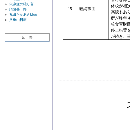
依存症の独り言
休校が相
15
破綻事由
須藤甚一郎
高騰もあ
丸田たかあきblog
所が昨年
八重山日報
校食育財
停止措置
が続き、
広 告