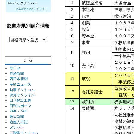
1
破綻企業名
大協食品
>>
バックナンバー
powered by
まぐまぐ！
2
本社地
神奈川県
3
代表
松波達治
4
創業
１９６３
都道府県別倒産情報
5
設立
１９６５
6
資本金
１０００
7
事業
学校給食
川崎市内
8
詳細
一部横浜
Links
２０１８
10
売上高
毎日.jp
２０２０
長崎新聞
２０２５
11
破綻
西日本新聞
事業停止
産経ニュース
遠藤政尚
時事ドットコム
12
委託弁護士
読売オンライン
電話：０
日刊建設工業
13
裁判所
横浜地裁
日刊スポーツ
14
負債額
約５．７
ZAK・ZAK
同社は老
敬天新聞
食材の卸
狼魔人日記
メンバー
学校給食
二階堂ドットコム
食材を卸