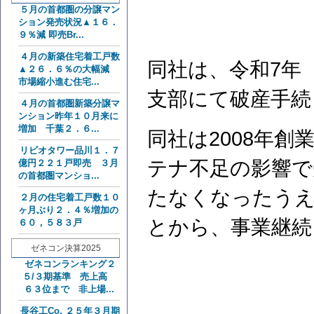
５月の首都圏の分譲マン
ション発売状況▲１６．
９％減 即売Br...
４月の新築住宅着工戸数
同社は、令和7年（
▲２６．６％の大幅減
市場縮小進む住宅...
支部にて破産手続
４月の首都圏新築分譲マ
ンション昨年１０月来に
増加 千葉２．６...
同社は2008年
リビオタワー品川１．７
テナ不足の影響で
億円２２１戸即売 ３月
の首都圏マンショ...
たなくなったうえ
２月の住宅着工戸数１０
ヶ月ぶり２．４％増加の
とから、事業継続
６０，５８３戸
ゼネコン決算2025
ゼネコンランキング２
５/３期基準 売上高
６３位まで 非上場...
長谷工Co. ２５年３月期