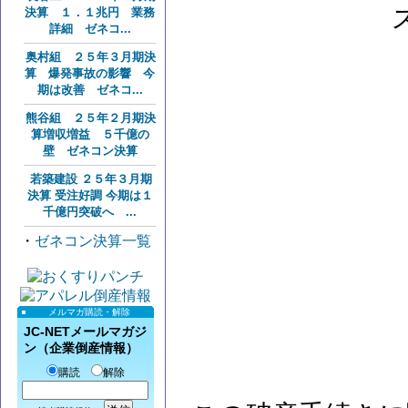
決算 １．１兆円 業務
詳細 ゼネコ...
奥村組 ２５年３月期決
算 爆発事故の影響 今
期は改善 ゼネコ...
熊谷組 ２５年２月期決
算増収増益 ５千億の
壁 ゼネコン決算
若築建設 ２５年３月期
決算 受注好調 今期は１
千億円突破へ ...
・
ゼネコン決算一覧
メルマガ購読・解除
JC-NETメールマガジ
ン（企業倒産情報）
購読
解除