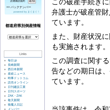
この破産手続きに
読者購読規約
>>
バックナンバー
弁護士が破産管財
powered by
まぐまぐ！
ています。
都道府県別倒産情報
また、財産状況に
も実施されます
Links
この調査に関する
毎日.jp
長崎新聞
告などの期日は、令
西日本新聞
産経ニュース
時事ドットコム
ています。
読売オンライン
日刊建設工業
日刊スポーツ
ZAK・ZAK
敬天新聞
狼魔人日記
当該事件は、令和
メンバー