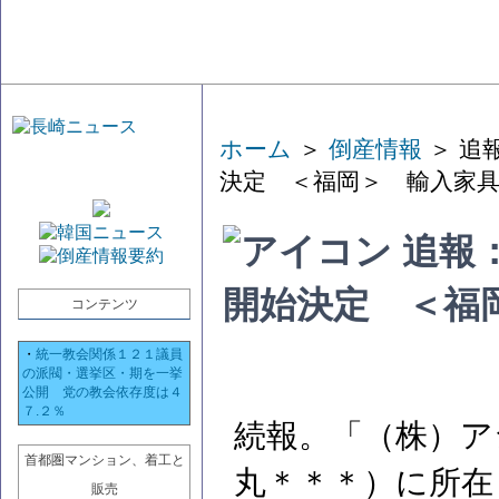
ホーム
＞
倒産情報
＞ 追
決定 ＜福岡＞ 輸入家
追報
開始決定 ＜福
コンテンツ
・
統一教会関係１２１議員
の派閥・選挙区・期を一挙
公開 党の教会依存度は４
７.２％
続報。「（株）ア
首都圏マンション、着工と
丸＊＊＊）に所在
販売