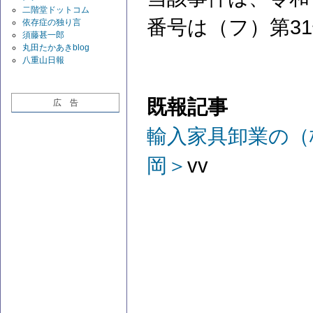
二階堂ドットコム
番号は（フ）第3
依存症の独り言
須藤甚一郎
丸田たかあきblog
八重山日報
既報記事
広 告
輸入家具卸業の（
岡＞
vv