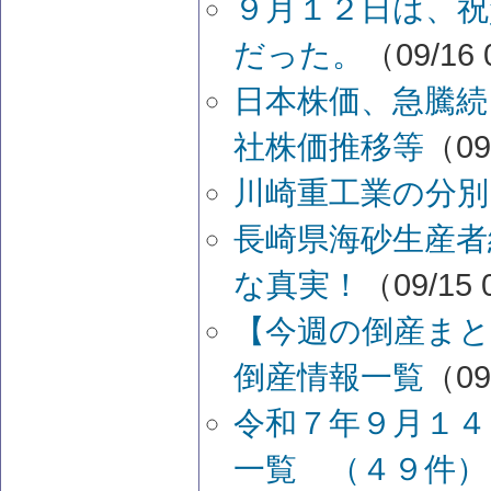
９月１２日は、祝
だった。
（09/16 
日本株価、急騰続
社株価推移等
（09
川崎重工業の分別
長崎県海砂生産者
な真実！
（09/15 
【今週の倒産まと
倒産情報一覧
（09
令和７年９月１４
一覧 （４９件）