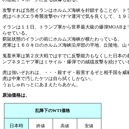
攻撃すれば当然イランはホルムズ海峡を封鎖することが、ト
虎はベネズエラ奇襲攻撃やパナマ運河で気を良くして、１９
イランは１１日、トランプ軍から世界最大級の爆弾MOAB
らせている。
窮鼠状態のイランの前にホルムズ海峡が横たわっている。
虎軍は１６０キロのホルムズ海峡沿岸部の平地、丘陵地、山々
鬼畜米軍は第２次大戦ではすでに反撃能力もなくした日本の
ンプネタニヤフ軍はミサイル・爆弾での絨毯攻撃を続けてい
虎は強いぞおれは、・・・殺すぞ・殺害するぞと相手国を威
虎は中東で汚したケツは自ら拭くしかない。
うぉしゅれっとにあまえたらあかん。
原油価格は、
乱降下の
WTI
価格
日本時
終値
高値
安値