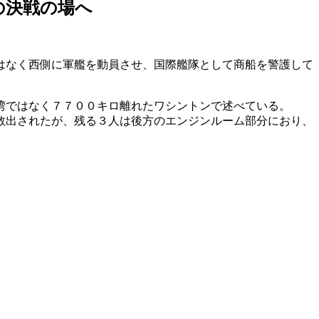
の決戦の場へ
はなく西側に軍艦を動員させ、国際艦隊として商船を警護して
湾ではなく７７００キロ離れたワシントンで述べている。
救出されたが、残る３人は後方のエンジンルーム部分におり、