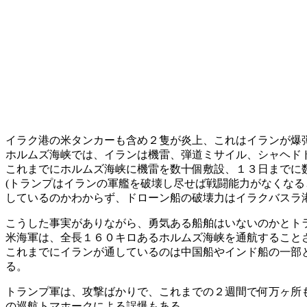
イラク港の米タンカーも含め２隻が炎上、これはイランが爆
ホルムズ海峡では、イランは機雷、弾道ミサイル、シャヘド
これまでにホルムズ海峡に機雷を数十個敷設、１３日までに
(トランプはイランの軍艦を破壊し尽せば戦闘能力がなくな
しているのかわからず、ドローン船の破壊力はイラクバスラ
こうした事実がありながら、勇気ある船舶はいないのかとトラ
米海軍は、全長１６０キロあるホルムズ海峡を通航すること
これまでにイランが通しているのは中国船やインド船の一部
る。
トランプ軍は、攻撃ばかりで、これまでの２週間で何万ヶ所
の巡航トマホークによる誤爆もある。