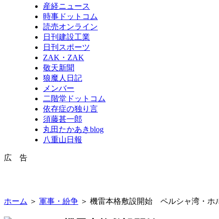
産経ニュース
時事ドットコム
読売オンライン
日刊建設工業
日刊スポーツ
ZAK・ZAK
敬天新聞
狼魔人日記
メンバー
二階堂ドットコム
依存症の独り言
須藤甚一郎
丸田たかあきblog
八重山日報
広 告
ホーム
＞
軍事・紛争
＞ 機雷本格敷設開始 ペルシャ湾・ホ