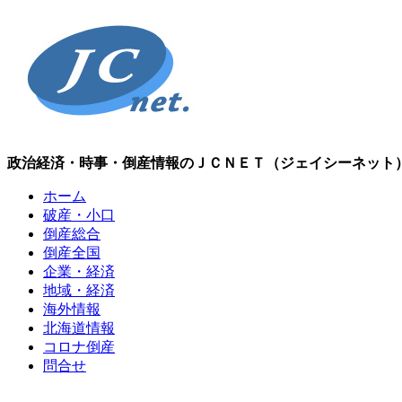
政治経済・時事・倒産情報のＪＣＮＥＴ（ジェイシーネット
ホーム
破産・小口
倒産総合
倒産全国
企業・経済
地域・経済
海外情報
北海道情報
コロナ倒産
問合せ