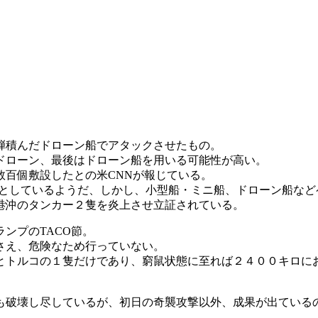
弾積んだドローン船でアタックさせたもの。
ドローン、最後はドローン船を用いる可能性が高い。
数百個敷設したとの米CNNが報じている。
るとしているようだ、しかし、小型船・ミニ船、ドローン船な
港沖のタンカー２隻を炎上させ立証されている。
ンプのTACO節。
さえ、危険なため行っていない。
とトルコの１隻だけであり、窮鼠状態に至れば２４００キロにお
も破壊し尽しているが、初日の奇襲攻撃以外、成果が出ている