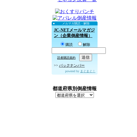
メルマガ購読・解除
JC-NETメールマガジ
ン（企業倒産情報）
購読
解除
読者購読規約
>>
バックナンバー
powered by
まぐまぐ！
都道府県別倒産情報