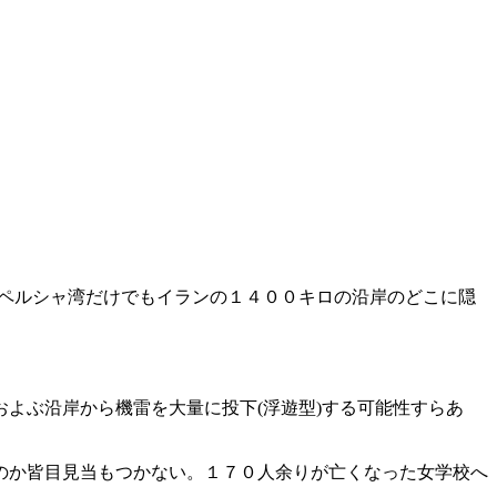
どペルシャ湾だけでもイランの１４００キロの沿岸のどこに隠
よぶ沿岸から機雷を大量に投下(浮遊型)する可能性すらあ
のか皆目見当もつかない。１７０人余りが亡くなった女学校へ