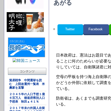
あがる
Twitter
Facebook
日本政府は、憲法はお題目で
ることに何のためらいが必要
りしていては、自衛隊諸君に
コンテンツ
空母の甲板を持つ海上自衛隊
貿易戦争 中間選挙を読
かどうか外部に依頼して調査
む 上院改選州一覧表 米
農家を直撃
ている。
２０４５年の人口予想１億
６百万人 都道府県別人口
防衛省は、あくまでも調査研
予想表 秋田▲４１％
いる。
２０１７年末の外国人在留