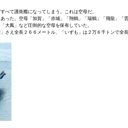
ばすべて護衛艦になってしまう。これは空母だ。
もあった。空母「加賀」「赤城」「翔鶴」「瑞鶴」「飛龍」「
」「大鳳」など圧倒的な空母を保有していた。
濃」さえ全長２６６メートル、「いずも」は２万６千トンで全