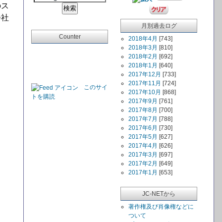
のス
会社
月別過去ログ
Counter
2018年4月
[743]
2018年3月
[810]
2018年2月
[692]
2018年1月
[640]
2017年12月
[733]
2017年11月
[724]
このサイ
2017年10月
[868]
トを購読
2017年9月
[761]
2017年8月
[700]
2017年7月
[788]
2017年6月
[730]
2017年5月
[627]
2017年4月
[626]
2017年3月
[697]
2017年2月
[649]
2017年1月
[653]
JC-NETから
著作権及び肖像権などに
ついて