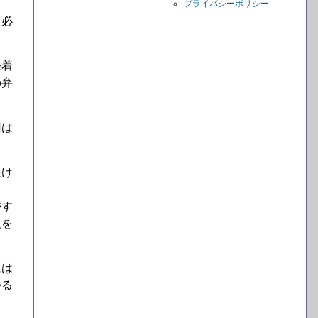
プライバシーポリシー
る必
発着
の弁
回は
長け
がす
度を
には
かる