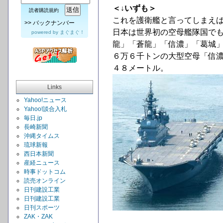
＜↓いずも＞
読者購読規約
これを護衛艦と言ってしまえ
>>
バックナンバー
日本は世界初の空母艦隊国で
powered by
まぐまぐ！
龍」「蒼龍」「信濃」「葛城
６万６千トンの大型空母「信
４８メートル。
Links
Yahoo!ニュース
Yahoo!談合入札
毎日.jp
長崎新聞
沖縄タイムス
琉球新報
西日本新聞
産経ニュース
時事ドットコム
読売オンライン
日刊建設工業
日刊建設工業
日刊スポーツ
ZAK・ZAK