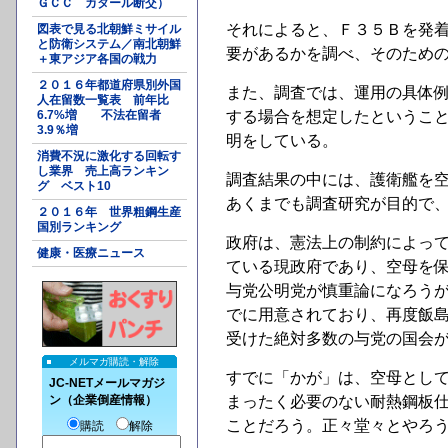
ＧＣＣ カタール断交）
それによると、Ｆ３５Ｂを発
図表で見る北朝鮮ミサイル
と防衛システム／南北朝鮮
要があるかを調べ、そのため
＋東アジア各国の戦力
２０１６年都道府県別外国
また、調査では、運用の具体
人在留数一覧表 前年比
6.7%増 不法在留者
する場合を想定したというこ
3.9％増
明をしている。
消費不況に激化する回転す
し業界 売上高ランキン
調査結果の中には、護衛艦を
グ ベスト10
あくまでも調査研究が目的で
２０１６年 世界粗鋼生産
国別ランキング
政府は、憲法上の制約によっ
健康・医療ニュース
ている現政府であり、空母を
与党公明党が慎重論になろう
でに用意されており、再度飯
受けた絶対多数の与党の国会
メルマガ購読・解除
すでに「かが」は、空母とし
JC-NETメールマガジ
ン（企業倒産情報）
まったく必要のない耐熱鋼板
ことだろう。正々堂々とやろ
購読
解除