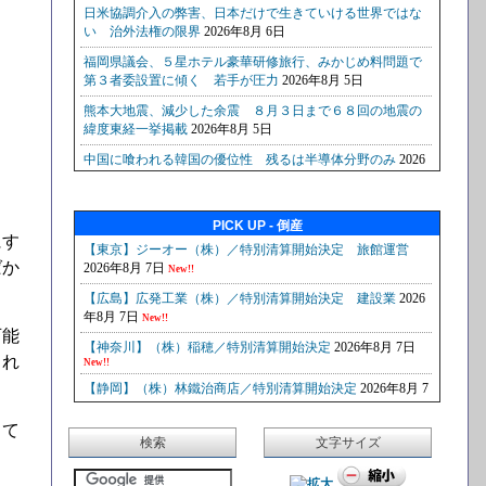
PICK UP - 倒産
にす
ばか
可能
され
して
検索
文字サイズ