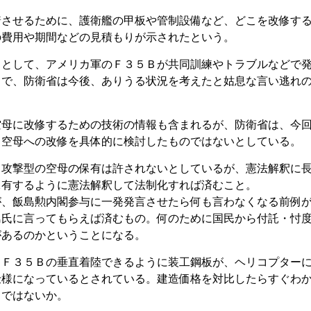
着させるために、護衛艦の甲板や管制設備など、どこを改修す
の費用や期間などの見積もりが示されたという。
例として、アメリカ軍のＦ３５Ｂが共同訓練やトラブルなどで
とで、防衛省は今後、ありうる状況を考えたと姑息な言い逃れ
空母に改修するための技術の情報も含まれるが、防衛省は、今
、空母への改修を具体的に検討したものではないとしている。
て攻撃型の空母の保有は許されないとしているが、憲法解釈に
保有するように憲法解釈して法制化すれば済むこと。
が、飯島勲内閣参与に一発発言させたら何も言わなくなる前例
島氏に言ってもらえば済むもの。何のために国民から付託・忖
があるのかということになる。
てＦ３５Ｂの垂直着陸できるように装工鋼板が、ヘリコプター
仕様になっているとされている。建造価格を対比したらすぐわ
うではないか。