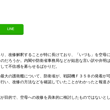
LINE
あり、改修解釈することが特に長けており、「いづも」を空母
なのだろうか。内閣や防衛省事務局などが姑息な言い訳や弁明
対して不信感を募らせるばかりだ。
の最大の護衛艦について、防衛省が、戦闘機Ｆ３５Ｂの発着が
を行い、改修の方法などを確認していたことがわかったと報道
究が目的で、空母への改修を具体的に検討したものではないと