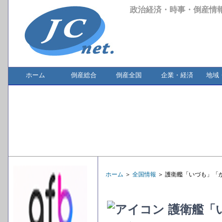
政治経済・時事・倒産情
ホーム
倒産総合
倒産全国
企業・経済
地域
ホーム
＞
全国情報
＞ 護衛艦「いづも」「
護衛艦「