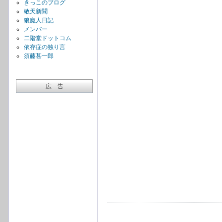
きっこのブログ
敬天新聞
狼魔人日記
メンバー
二階堂ドットコム
依存症の独り言
須藤甚一郎
広 告