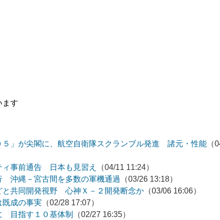
います
０５」が尖閣に、航空自衛隊スクランブル発進 諸元・性能
（0
ティ事前通告 日本も見習え
（04/11 11:24）
行 沖縄－宮古間を多数の軍機通過
（03/26 13:18）
どと共同開発視野 心神Ｘ－２開発断念か
（03/06 16:06）
は既成の事実
（02/28 17:07）
に 目指す１０基体制
（02/27 16:35）