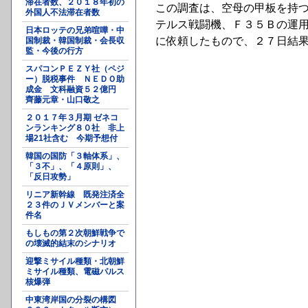
滞在者数、２０１８年初の
この調査は、空母の甲板を持
外国人不法滞在者数
テルス戦闘機、Ｆ３５Ｂの運
日本ロッテの兄弟喧嘩・中
に依頼したもので、２７日結
国制裁・韓国制裁・会長収
監・今後の行方
スパコンＰＥＺＹ社（ペジ
ー）脱税事件 ＮＥＤＯ助
成金 文科融資５２億円
齊藤元章・山口敬之
２０１７年３月期 ゼネコ
ンランキング８０社 非上
場21社含む 今期予想付
韓国の国防「３軸体系」、
「３不」、「４原則」、
「反日攻勢」
リニア新幹線 既発注済全
２３件のＪＶメンバーと案
件名
もしもの第２次朝鮮戦争で
の壊滅的結末のシナリオ
迎撃ミサイル種類・北朝鮮
ミサイル種類、電磁パルス
核爆弾
中東湾岸国の分裂の構図