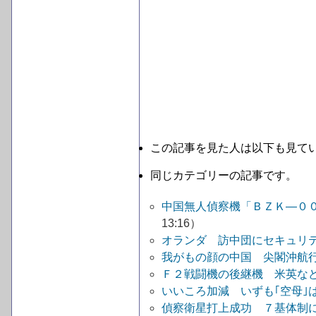
この記事を見た人は以下も見て
同じカテゴリーの記事です。
中国無人偵察機「ＢＺＫ―０
13:16）
オランダ 訪中団にセキュリ
我がもの顔の中国 尖閣沖航
Ｆ２戦闘機の後継機 米英な
いいころ加減 いずも｢空母｣
偵察衛星打上成功 ７基体制