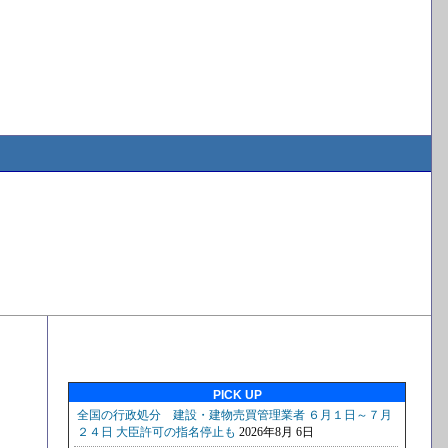
PICK UP
り