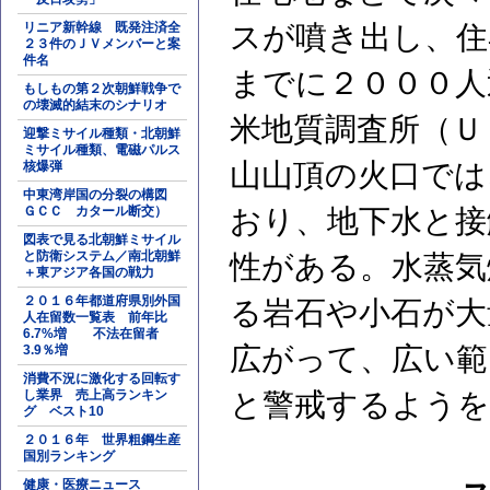
リニア新幹線 既発注済全
スが噴き出し、住
２３件のＪＶメンバーと案
件名
までに２０００人
もしもの第２次朝鮮戦争で
の壊滅的結末のシナリオ
米地質調査所（Ｕ
迎撃ミサイル種類・北朝鮮
ミサイル種類、電磁パルス
山山頂の火口では
核爆弾
中東湾岸国の分裂の構図
ＧＣＣ カタール断交）
おり、地下水と接
図表で見る北朝鮮ミサイル
と防衛システム／南北朝鮮
性がある。水蒸気
＋東アジア各国の戦力
２０１６年都道府県別外国
る岩石や小石が大
人在留数一覧表 前年比
6.7%増 不法在留者
広がって、広い範
3.9％増
消費不況に激化する回転す
し業界 売上高ランキン
と警戒するようを
グ ベスト10
２０１６年 世界粗鋼生産
国別ランキング
健康・医療ニュース