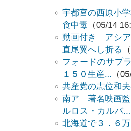
宇都宮の西原小学
食中毒
（05/14 16
動画付き アシ
直尾翼へし折る
（
フォードのサプラ
１５０生産...
（05/
共産党の志位和夫
南ア 著名映画
ルロス・カルバ...
北海道で３．６万