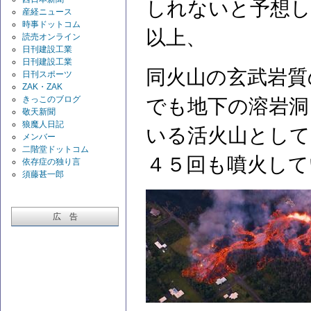
しれないと予想し
産経ニュース
時事ドットコム
以上、
読売オンライン
日刊建設工業
日刊建設工業
同火山の玄武岩質
日刊スポーツ
ZAK・ZAK
きっこのブログ
でも地下の溶岩洞
敬天新聞
狼魔人日記
いる活火山として
メンバー
二階堂ドットコム
４５回も噴火して
依存症の独り言
須藤甚一郎
広 告