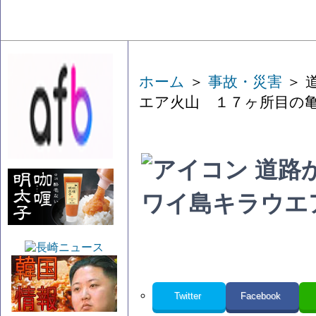
ホーム
＞
事故・災害
＞ 
エア火山 １７ヶ所目の
道路
ワイ島キラウエ
Twitter
Facebook