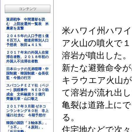
コンテンツ
貿易戦争 中間選挙を読
む 上院改選州一覧表 米
米ハワイ州ハワイ
農家を直撃
２０４５年の人口予想１億
６百万人 都道府県別人口
ア火山の噴火で１
予想表 秋田▲４１％
２０１７年末の外国人在留
溶岩が噴出した。
滞在者数、２０１８年初の
外国人不法滞在者数
新たな避難命令が
日本ロッテの兄弟喧嘩・中
国制裁・韓国制裁・会長収
キラウエア火山が
監・今後の行方
スパコンＰＥＺＹ社（ペジ
ー）脱税事件 ＮＥＤＯ助
て溶岩が流れ出し
成金 文科融資５２億円
齊藤元章・山口敬之
亀裂は道路上にで
２０１７年３月期 ゼネコ
ンランキング８０社 非上
る。
場21社含む 今期予想付
韓国の国防「３軸体系」、
住宅地などで次々
「３不」、「４原則」、
「反日攻勢」