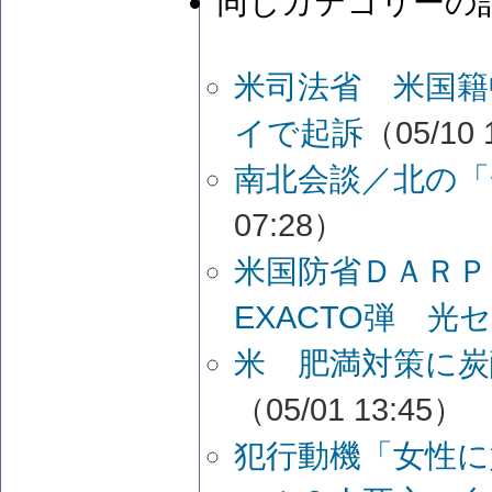
同じカテゴリーの
米司法省 米国籍
イで起訴
（05/10 
南北会談／北の「
07:28）
米国防省ＤＡＲ
EXACTO弾 光
米 肥満対策に炭
（05/01 13:45）
犯行動機「女性