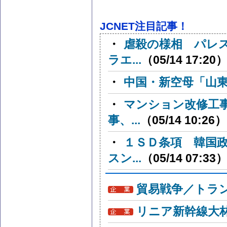
JCNET注目記事！
・
虐殺の様相 パレ
ラエ...
（05/14 17:20
・
中国・新空母「山
・
マンション改修工
事、...
（05/14 10:26）
・
１ＳＤ条項 韓国
スン...
（05/14 07:33
貿易戦争／トラン
リニア新幹線大