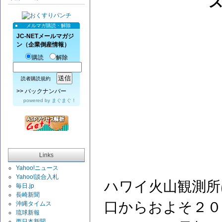
メルマガ購読・解除
JC-NETメールマガジ
ン（企業倒産情報）
購読
解除
読者購読規約
>>
バックナンバー
powered by
まぐまぐ！
Links
Yahoo!ニュース
Yahoo!談合入札
ハワイ火山観測所
毎日.jp
長崎新聞
口からおよそ２０
沖縄タイムス
琉球新報
西日本新聞