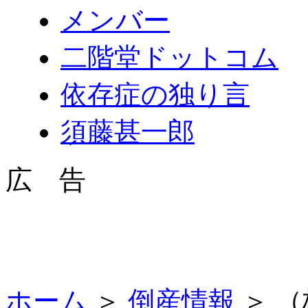
メンバー
二階堂ドットコム
依存症の独り言
須藤甚一郎
広 告
ホーム
＞
倒産情報
＞ 