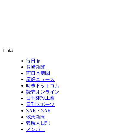
Links
毎日.jp
長崎新聞
西日本新聞
産経ニュース
時事ドットコム
読売オンライン
日刊建設工業
日刊スポーツ
ZAK・ZAK
敬天新聞
狼魔人日記
メンバー