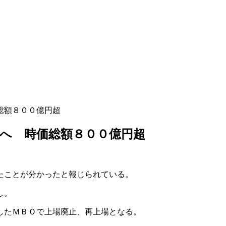
総額８００億円超
へ 時価総額８００億円超
たことが分かったと報じられている。
し。
したＭＢＯで上場廃止、再上場となる。