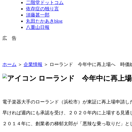
二階堂ドットコム
依存症の独り言
須藤甚一郎
丸田たかあきblog
八重山日報
広 告
ホーム
＞
企業情報
＞ ローランド 今年中に再上場へ 時価
ローランド 今年中に再上場
電子楽器大手のローランド（浜松市）が東証に再上場申請し
早ければ週内にも承認を受け、２０２０年内に上場する見通
２０１４年に、創業者の梯郁太郎が「悪辣な乗っ取りだ」と