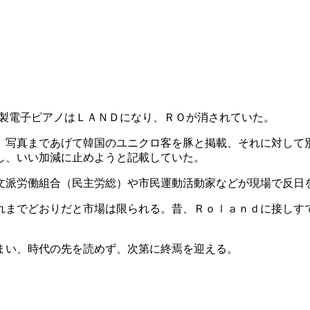
D製電子ピアノはＬＡＮＤになり、ＲＯが消されていた。
、写真まであげて韓国のユニクロ客を豚と掲載、それに対して
し、いい加減に止めようと記載していた。
文派労働組合（民主労総）や市民運動活動家などが現場で反日
までどおりだと市場は限られる。昔、Ｒｏｌａｎｄに接しす
まい、時代の先を読めず、次第に終焉を迎える。