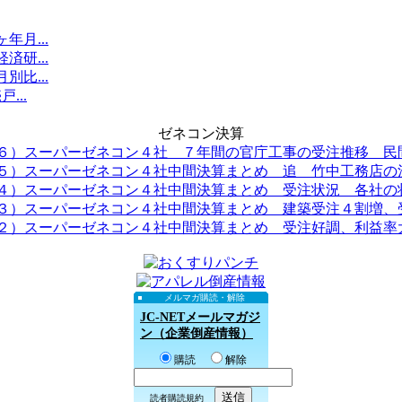
月...
研...
比...
...
ゼネコン決算
６）スーパーゼネコン４社 ７年間の官庁工事の受注推移 民間.
５）スーパーゼネコン４社中間決算まとめ 追 竹中工務店の決.
４）スーパーゼネコン４社中間決算まとめ 受注状況 各社の状.
３）スーパーゼネコン４社中間決算まとめ 建築受注４割増、受.
２）スーパーゼネコン４社中間決算まとめ 受注好調、利益率大.
メルマガ購読・解除
JC-NETメールマガジ
ン（企業倒産情報）
購読
解除
読者購読規約