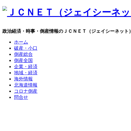
政治経済・時事・倒産情報のＪＣＮＥＴ（ジェイシーネット
ホーム
破産・小口
倒産総合
倒産全国
企業・経済
地域・経済
海外情報
北海道情報
コロナ倒産
問合せ