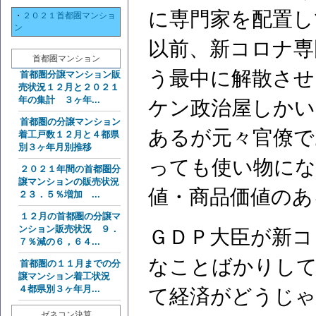
に専門家を配置し
・
２０２１首都圏マンショ
ン
以前、新コロナ専
首都圏マンション
う最中に解散させ
首都圏分譲マンション販
売状況１２月と２０２１
年の集計 ３ヶ年...
ケン政治屋しかい
首都圏の分譲マンション
あるが元々官僚で
着工戸数１２月と４都県
別３ヶ年月別推移
っても使い物にな
２０２１年間の首都圏分
譲マンションの販売状況
値・商品価値のあ
２３．５％増加 ...
１２月の首都圏の分譲マ
ンション販売状況 ９．
ＧＤＰ大臣が新コ
７％減の６，６４...
なことばかりして
首都圏の１１月までの分
譲マンション着工状況
４都県別３ヶ年月...
て経済がどうじゃ
ゼネコン決算