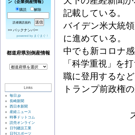
天下の産経新聞が
ン（企業倒産情報）
購読
解除
記載している。
読者購読規約
バイデン米大統領
>>
バックナンバー
に進めている。
powered by
まぐまぐ！
中でも新コロナ感
都道府県別倒産情報
「科学重視」を打
職に登用するなど
トランプ前政権の
Links
毎日.jp
長崎新聞
西日本新聞
産経ニュース
時事ドットコム
読売オンライン
日刊建設工業
日刊スポーツ