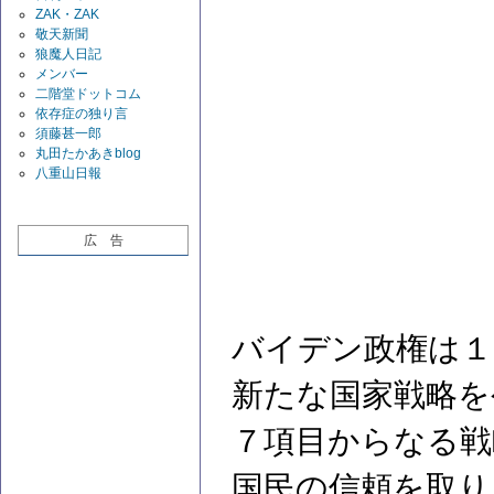
ZAK・ZAK
敬天新聞
狼魔人日記
メンバー
二階堂ドットコム
依存症の独り言
須藤甚一郎
丸田たかあきblog
八重山日報
広 告
バイデン政権は１
新たな国家戦略を
７項目からなる戦
国民の信頼を取り