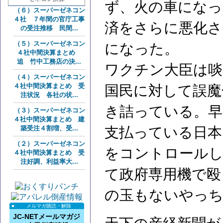
ず、火の車になっ
（６）スーパーゼネコン
４社 ７年間の官庁工事
済をさらに悪化さ
の受注推移 民間...
（５）スーパーゼネコン
になった。
４社中間決算まとめ
追 竹中工務店の決...
ワクチン大臣は啖
（４）スーパーゼネコン
４社中間決算まとめ 受
国民に対して誤魔
注状況 各社の状...
き詰っている。早
（３）スーパーゼネコン
４社中間決算まとめ 建
築受注４割増、受...
支払っている日本
（２）スーパーゼネコン
をコントロールし
４社中間決算まとめ 受
注好調、利益率大...
て政府専用機で殴
の玉もないやっ
メルマガ購読・解除
JC-NETメールマガジ